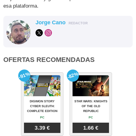
esa plataforma.
Jorge Cano
REDACTOR
OFERTAS RECOMENDADAS
-91%
-82%
DIGIMON STORY
STAR WARS: KNIGHTS
CYBER SLEUTH:
OF THE OLD
COMPLETE EDITION
REPUBLIC
PC
PC
3.39 €
1.66 €