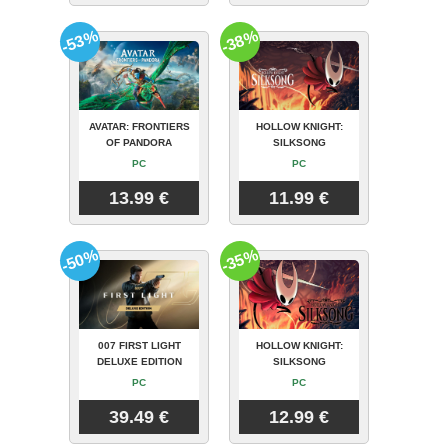
-53%
-38%
AVATAR: FRONTIERS
HOLLOW KNIGHT:
OF PANDORA
SILKSONG
PC
PC
13.99 €
11.99 €
-50%
-35%
007 FIRST LIGHT
HOLLOW KNIGHT:
DELUXE EDITION
SILKSONG
PC
PC
39.49 €
12.99 €