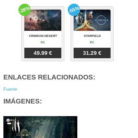
-28%
-55%
CRIMSON DESERT
STARFIELD
PC
PC
49.99 €
31.29 €
ENLACES RELACIONADOS:
Fuente
IMÁGENES: