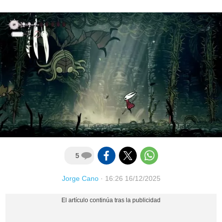
5
Jorge Cano
·
16:26 16/12/2025