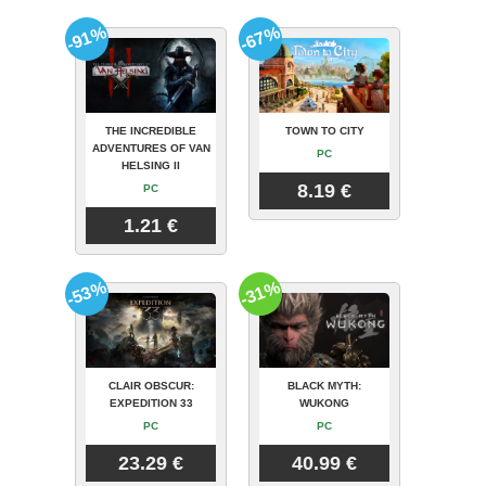
-91%
-67%
THE INCREDIBLE
TOWN TO CITY
ADVENTURES OF VAN
PC
HELSING II
8.19 €
PC
1.21 €
-53%
-31%
CLAIR OBSCUR:
BLACK MYTH:
EXPEDITION 33
WUKONG
PC
PC
23.29 €
40.99 €