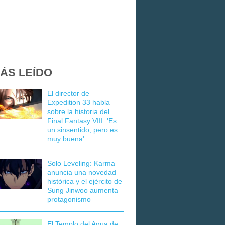
ÁS LEÍDO
El director de
Expedition 33 habla
sobre la historia del
Final Fantasy VIII: 'Es
un sinsentido, pero es
muy buena'
Solo Leveling: Karma
anuncia una novedad
histórica y el ejército de
Sung Jinwoo aumenta
protagonismo
El Templo del Agua de