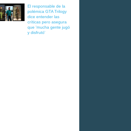
El responsable de la
polémica GTA Trilogy
dice entender las
críticas pero asegura
que 'mucha gente jugó
y disfrutó'