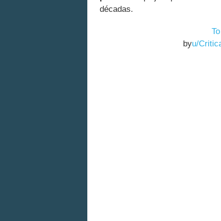
décadas.
To
by
u/Criti