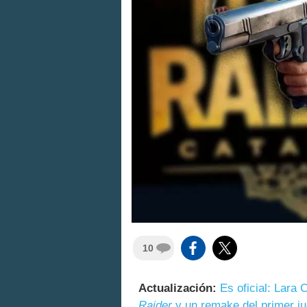
10
Actualización:
Es oficial: Lara 
Raider
y un remake del primer ju