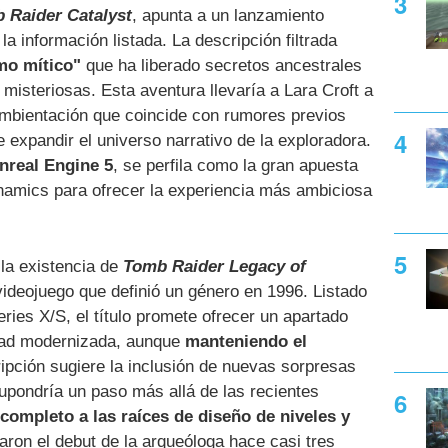
 Raider Catalyst
, apunta a un lanzamiento
la información listada. La descripción filtrada
mo mítico"
que ha liberado secretos ancestrales
misteriosas. Esta aventura llevaría a Lara Croft a
ambientación que coincide con rumores previos
 expandir el universo narrativo de la exploradora.
nreal Engine 5
, se perfila como la gran apuesta
mics para ofrecer la experiencia más ambiciosa
a la existencia de
Tomb Raider Legacy of
videojuego que definió un género en 1996. Listado
ries X/S, el título promete ofrecer un apartado
idad modernizada, aunque
manteniendo el
ripción sugiere la inclusión de nuevas sorpresas
upondría un paso más allá de las recientes
completo a las raíces de diseño de niveles y
ron el debut de la arqueóloga hace casi tres