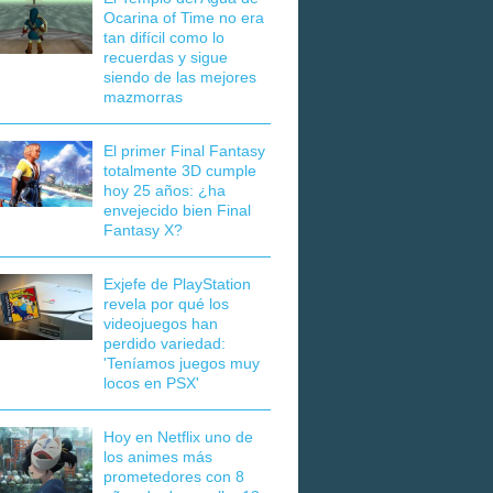
Ocarina of Time no era
tan difícil como lo
recuerdas y sigue
siendo de las mejores
mazmorras
El primer Final Fantasy
totalmente 3D cumple
hoy 25 años: ¿ha
envejecido bien Final
Fantasy X?
Exjefe de PlayStation
revela por qué los
videojuegos han
perdido variedad:
'Teníamos juegos muy
locos en PSX'
Hoy en Netflix uno de
los animes más
prometedores con 8