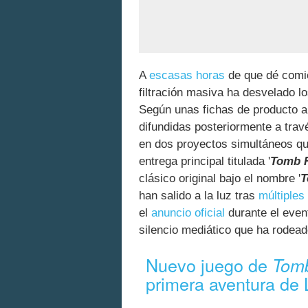
A
escasas horas
de que dé comi
filtración masiva ha desvelado l
Según unas fichas de producto 
difundidas posteriormente a tra
en dos proyectos simultáneos qu
entrega principal titulada '
Tomb R
clásico original bajo el nombre '
T
han salido a la luz tras
múltiples 
el
anuncio oficial
durante el even
silencio mediático que ha rodeado
Nuevo juego de
Tomb
primera aventura de 