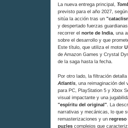
La nueva entrega principal,
Tomb
previsto para el año 2027, según 
sitúa la acción tras un
"cataclis
y despertado fuerzas guardianas 
recorrer el
norte de India
, una 
sobre el desarrollo y que promete
Este título, que utiliza el motor
U
de Amazon Games y Crystal Dyna
de la saga hasta la fecha.
Por otro lado, la filtración detall
Atlantis
, una reimaginación del 
para PC, PlayStation 5 y Xbox Se
visual impactante y una jugabil
"espíritu del original"
. La desc
narrativas y mecánicas, lo que s
remasterizaciones y un
regreso 
puzles
complejos que caracteriza