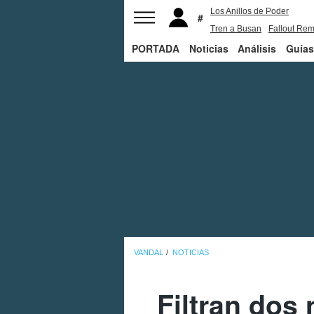
Los Anillos de Poder
Tren a Busan
Fallout Rem
PORTADA
Noticias
Juego de Tronos
Análisis
Guías
VANDAL
NOTICIAS
Filtran dos