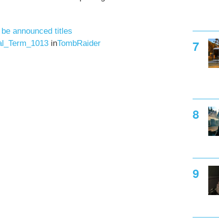
 be announced titles
cal_Term_1013
in
TombRaider