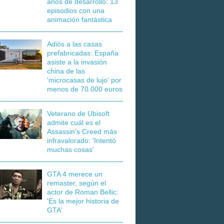
años de desarrollo: 13
episodios con una
animación fantástica
Adiós a las casas
prefabricadas: España
asiste a la invasión
china de las
'microcasas de lujo' por
menos de 70.000 euros
Veterano de Ubisoft
admite cuál es el
Assassin's Creed más
infravalorado: 'Intentó
muchas cosas'
GTA 4 merece un
remaster, según el
actor de Roman Bellic:
'Es la mejor historia de
GTA'