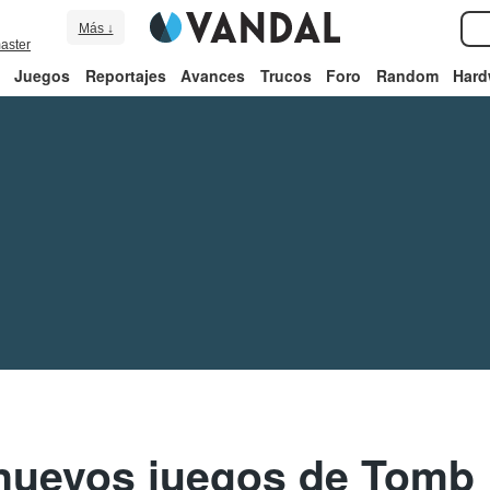
Más ↓
aster
Juegos
Reportajes
Avances
Trucos
Foro
Random
Hard
 nuevos juegos de Tomb