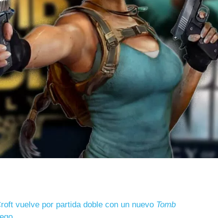
Croft vuelve por partida doble con un nuevo
Tomb
ego.