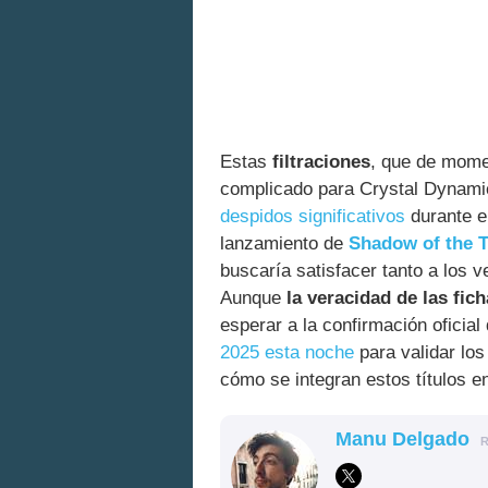
Estas
filtraciones
, que de momen
complicado para Crystal Dynam
despidos significativos
durante el
lanzamiento de
Shadow of the 
buscaría satisfacer tanto a los 
Aunque
la veracidad de las fi
esperar a la confirmación oficial
2025 esta noche
para validar los
cómo se integran estos títulos e
Manu Delgado