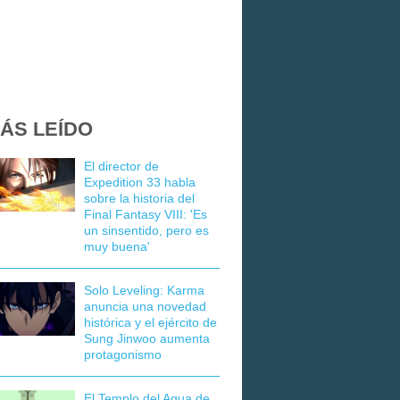
ÁS LEÍDO
El director de
Expedition 33 habla
sobre la historia del
Final Fantasy VIII: 'Es
un sinsentido, pero es
muy buena'
Solo Leveling: Karma
anuncia una novedad
histórica y el ejército de
Sung Jinwoo aumenta
protagonismo
El Templo del Agua de