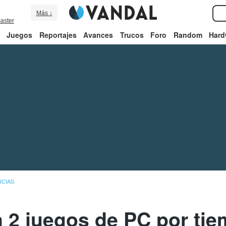
Más ↓
aster
Juegos
Reportajes
Avances
Trucos
Foro
Random
Hard
ICIAS
 2 juegos de PC por tie