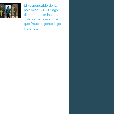
El responsable de la
polémica GTA Trilogy
dice entender las
críticas pero asegura
que 'mucha gente jugó
y disfrutó'