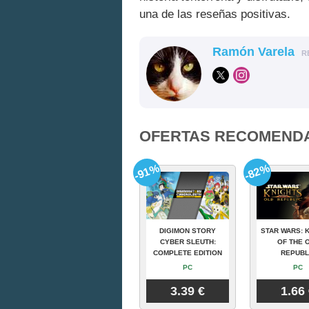
una de las reseñas positivas.
Ramón Varela
R
OFERTAS RECOMEND
-91%
-82%
DIGIMON STORY
STAR WARS: 
CYBER SLEUTH:
OF THE 
COMPLETE EDITION
REPUBL
PC
PC
3.39 €
1.66