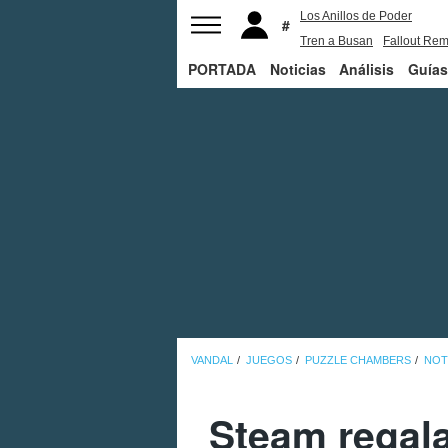
Los Anillos de Poder
Tren a Busan
Fallout Rem
PORTADA
Noticias
Juego de Tronos
Análisis
Guías
VANDAL
JUEGOS
PUZZLE CHAMBERS
NOT
Steam regala