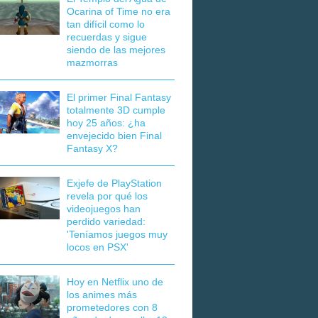
Ocarina of Time no era
tan difícil como lo
recuerdas y sigue
siendo de las mejores
mazmorras
El primer Final Fantasy
totalmente 3D cumple
hoy 25 años: ¿ha
envejecido bien Final
Fantasy X?
Exjefe de PlayStation
revela por qué los
videojuegos han
perdido variedad:
'Teníamos juegos muy
locos en PSX'
Hoy en Netflix uno de
los animes más
prometedores con 8