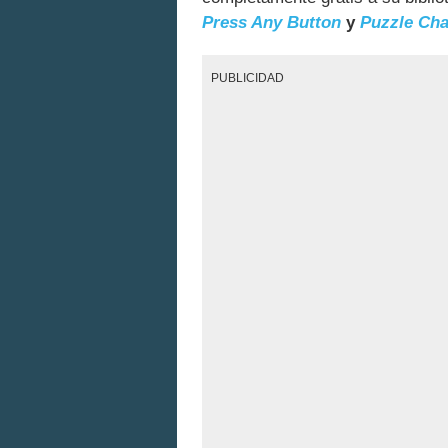
Press Any Button
y
Puzzle Ch
PUBLICIDAD