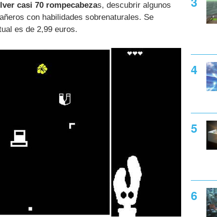
lver casi 70 rompecabeza
s, descubrir algunos
ñeros con habilidades sobrenaturales. Se
tual es de 2,99 euros.