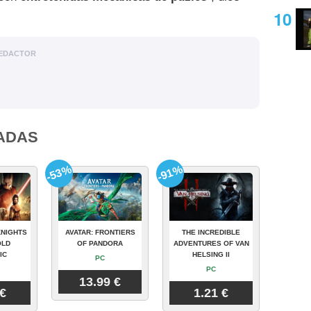
EDACTOR
ADAS
-53%
-91%
KNIGHTS
AVATAR: FRONTIERS
THE INCREDIBLE
OLD
OF PANDORA
ADVENTURES OF VAN
IC
HELSING II
PC
PC
13.99 €
 €
1.21 €