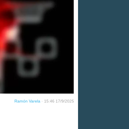
Ramón Varela
·
15:46 17/9/2025