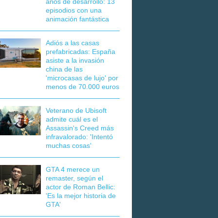
años de desarrollo: 13
episodios con una
animación fantástica
Adiós a las casas
prefabricadas: España
asiste a la invasión
china de las
'microcasas de lujo' por
menos de 70.000 euros
Veterano de Ubisoft
admite cuál es el
Assassin's Creed más
infravalorado: 'Intentó
muchas cosas'
GTA 4 merece un
remaster, según el
actor de Roman Bellic:
'Es la mejor historia de
GTA'