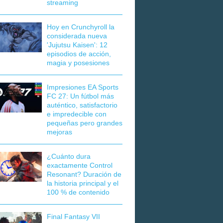
streaming
Hoy en Crunchyroll la
considerada nueva
'Jujutsu Kaisen': 12
episodios de acción,
magia y posesiones
Impresiones EA Sports
FC 27: Un fútbol más
auténtico, satisfactorio
e impredecible con
pequeñas pero grandes
mejoras
¿Cuánto dura
exactamente Control
Resonant? Duración de
la historia principal y el
100 % de contenido
Final Fantasy VII