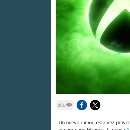
201
Un nuevo rumor, esta vez proven
asegura que Magnus, la nueva
A