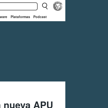
ware
Plataformas
Podcast
La nueva APU