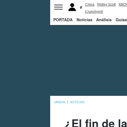
China
Ridley Scott
XBO
Crunchyroll
PORTADA
Noticias
Análisis
Guías
VANDAL
NOTICIAS
¿El fin de 