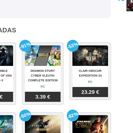
ADAS
-91%
-53%
DIBLE
DIGIMON STORY
CLAIR OBSCUR:
 OF VAN
CYBER SLEUTH:
EXPEDITION 33
 II
COMPLETE EDITION
PC
PC
23.29 €
 €
3.39 €
-50%
-82%