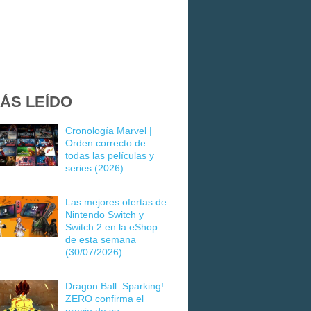
ÁS LEÍDO
Cronología Marvel |
Orden correcto de
todas las películas y
series (2026)
Las mejores ofertas de
Nintendo Switch y
Switch 2 en la eShop
de esta semana
(30/07/2026)
Dragon Ball: Sparking!
ZERO confirma el