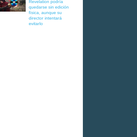
Revelation podría
quedarse sin edición
física, aunque su
director intentará
evitarlo