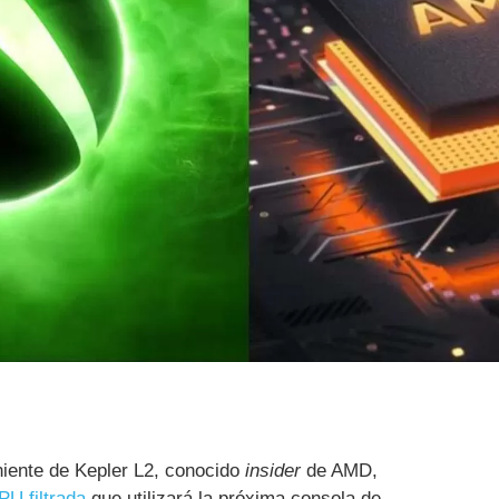
iente de Kepler L2, conocido
insider
de AMD,
PU filtrada
que utilizará la próxima consola de