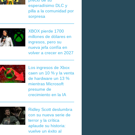
precio de su
esperadísimo DLC y
pilla a la comunidad por
sorpresa
XBOX pierde 1700
millones de dólares en
ingresos, pero su
nueva jefa confía en
volver a crecer en 2027
Los ingresos de Xbox
caen un 10 % y la venta
de hardware un 13 %
mientras Microsoft
presume de
crecimiento en la IA
Ridley Scott deslumbra
con su nueva serie de
terror y la crítica
aplaude su historia:
vuelve un éxito al