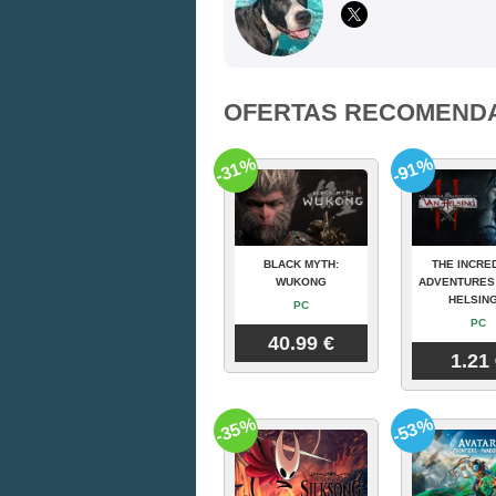
OFERTAS RECOMEND
-31%
-91%
BLACK MYTH:
THE INCRE
WUKONG
ADVENTURES
HELSING
PC
PC
40.99 €
1.21
-35%
-53%