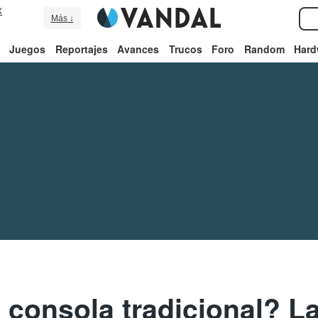
X
Más ↓
Juegos
Reportajes
Avances
Trucos
Foro
Random
Hard
la consola tradicional? 