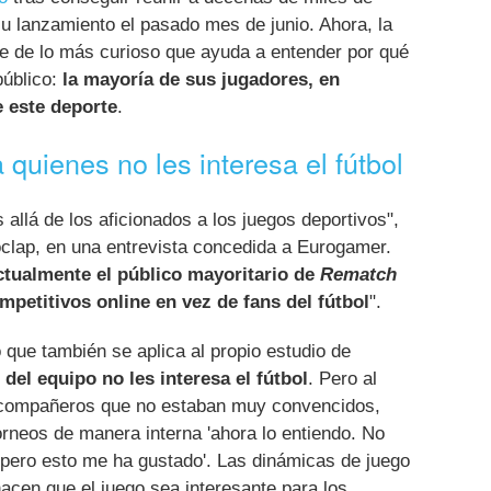
u lanzamiento el pasado mes de junio. Ahora, la
e de lo más curioso que ayuda a entender por qué
público:
la mayoría de sus jugadores, en
e este deporte
.
quienes no les interesa el fútbol
allá de los aficionados a los juegos deportivos",
oclap, en una entrevista concedida a Eurogamer.
ctualmente el público mayoritario de
Rematch
mpetitivos online en vez de fans del fútbol
".
que también se aplica al propio estudio de
el equipo no les interesa el fútbol
. Pero al
 compañeros que no estaban muy convencidos,
torneos de manera interna 'ahora lo entiendo. No
 pero esto me ha gustado'. Las dinámicas de juego
acen que el juego sea interesante para los