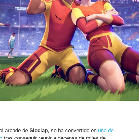
bol arcade de
Sloclap
, se ha convertido en
uno de
o
tras conseguir reunir a decenas de miles de