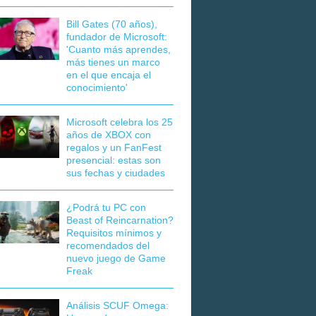
Bill Gates (70 años),
fundador de Microsoft:
'Cuanto más aprendes,
más tienes un marco
en el que encaja el
conocimiento'
Microsoft celebra los 25
años de XBOX con
regalos y un FanFest
presencial: estas son
sus fechas y ciudades
¿Podrá tu PC con
Beast of Reincarnation?
Requisitos mínimos y
recomendados del
nuevo juego de Game
Freak
Análisis SCUF Omega: