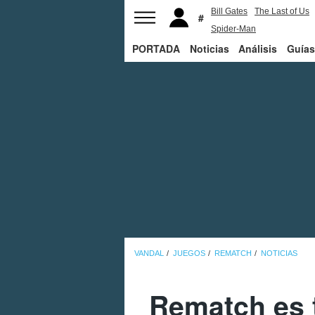
Bill Gates
The Last of Us
Spider-Man
PORTADA
Noticias
Análisis
Guías
VANDAL
JUEGOS
REMATCH
NOTICIAS
Rematch es t