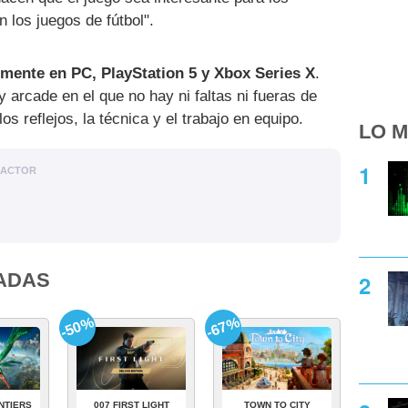
n los juegos de fútbol".
lmente en PC, PlayStation 5 y Xbox Series X
.
uy arcade en el que no hay ni faltas ni fueras de
los reflejos, la técnica y el trabajo en equipo.
LO M
DACTOR
ADAS
-50%
-67%
NTIERS
007 FIRST LIGHT
TOWN TO CITY