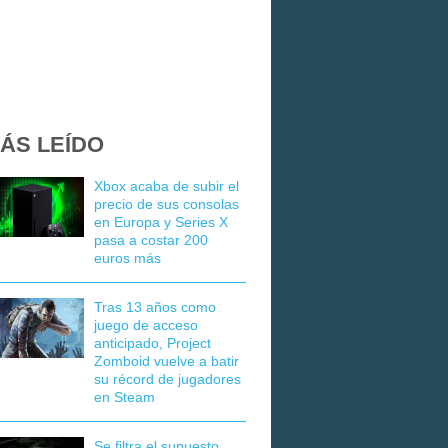
ÁS LEÍDO
Xbox acaba de subir el
precio de sus consolas
en Europa y Series X
pasa a costar 200
euros más
Tras 13 años como
juego de acceso
anticipado, Project
Zomboid vuelve a batir
su récord de jugadores
en Steam
Se filtra el supuesto