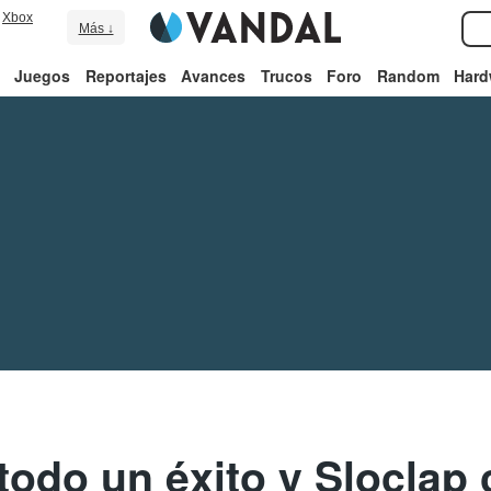
Xbox
Más ↓
Juegos
Reportajes
Avances
Trucos
Foro
Random
Hard
odo un éxito y Sloclap