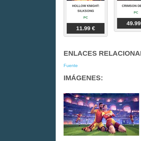
HOLLOW KNIGHT:
CRIMSON D
SILKSONG
PC
PC
49.99
11.99 €
ENLACES RELACIONA
Fuente
IMÁGENES: