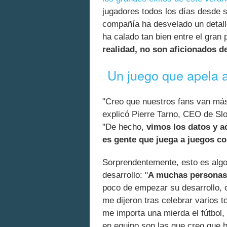
jugadores todos los días desde s
compañía ha desvelado un detall
ha calado tan bien entre el gran 
realidad, no son aficionados d
Un juego que apela a 
"Creo que nuestros fans van más 
explicó Pierre Tarno, CEO de Sl
"De hecho,
vimos los datos y a
es gente que juega a juegos co
Sorprendentemente, esto es algo 
desarrollo: "
A muchas personas d
poco de empezar su desarrollo,
me dijeron tras celebrar varios 
me importa una mierda el fútbol,
en equipo son las que creo que h