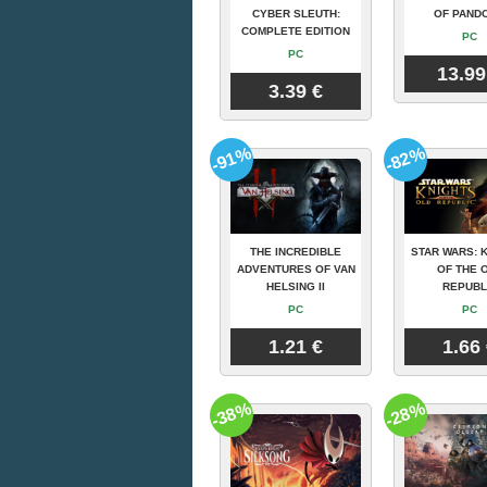
CYBER SLEUTH:
OF PAND
COMPLETE EDITION
PC
PC
13.99
3.39 €
-91%
-82%
THE INCREDIBLE
STAR WARS: 
ADVENTURES OF VAN
OF THE 
HELSING II
REPUBL
PC
PC
1.21 €
1.66
-38%
-28%