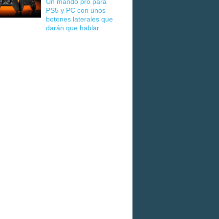
Un mando pro para
PS5 y PC con unos
botones laterales que
darán que hablar