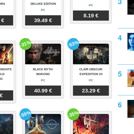
ORA
DELUXE EDITION
PC
PC
8.19 €
 €
39.49 €
-31%
-53%
KNIGHTS
BLACK MYTH:
CLAIR OBSCUR:
OLD
WUKONG
EXPEDITION 33
IC
PC
PC
40.99 €
23.29 €
 €
-55%
-35%