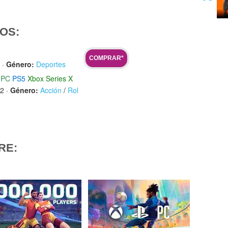
OS:
COMPRAR*
·
Género:
Deportes
PC
PS5
Xbox Series X
22
·
Género:
Acción
/
Rol
RE: