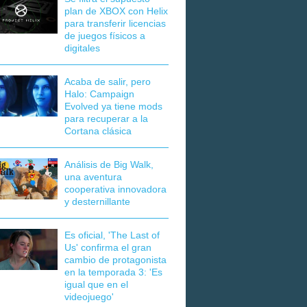
plan de XBOX con Helix
para transferir licencias
de juegos físicos a
digitales
Acaba de salir, pero
Halo: Campaign
Evolved ya tiene mods
para recuperar a la
Cortana clásica
Análisis de Big Walk,
una aventura
cooperativa innovadora
y desternillante
Es oficial, 'The Last of
Us' confirma el gran
cambio de protagonista
en la temporada 3: 'Es
igual que en el
videojuego'