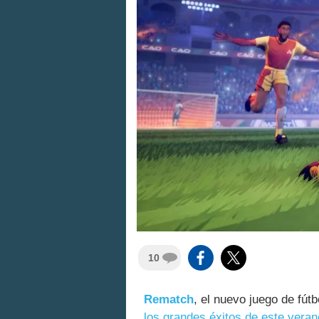
10
Rematch
, el nuevo juego de fút
los grandes éxitos de este veran