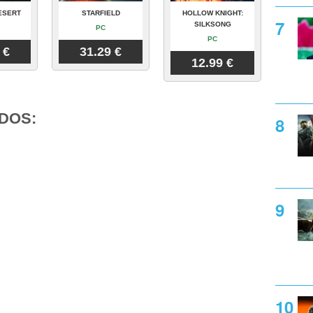
ESERT
STARFIELD
HOLLOW KNIGHT:
SILKSONG
PC
PC
 €
31.29 €
12.99 €
DOS: