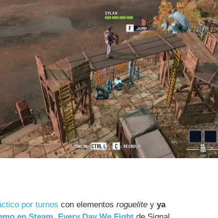
ctico por turnos
con elementos
roguelite
y
ya
emo en Steam
.
Every Day We Fight
de Signal