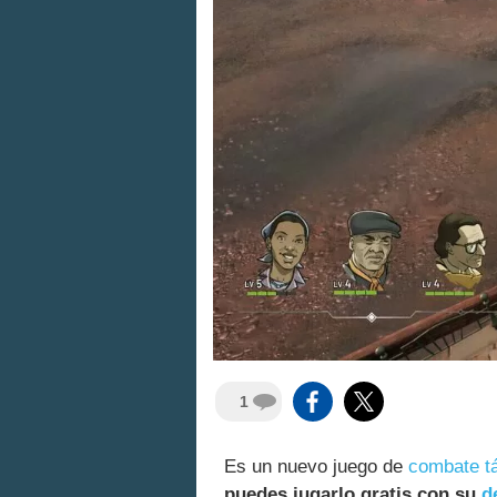
1
Es un nuevo juego de
combate tá
puedes jugarlo gratis con su
d