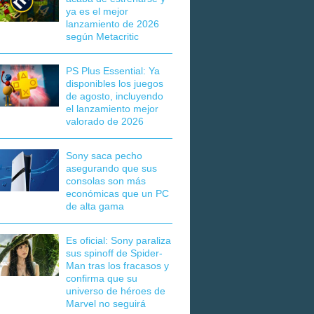
ya es el mejor
lanzamiento de 2026
según Metacritic
PS Plus Essential: Ya
disponibles los juegos
de agosto, incluyendo
el lanzamiento mejor
valorado de 2026
Sony saca pecho
asegurando que sus
consolas son más
económicas que un PC
de alta gama
Es oficial: Sony paraliza
sus spinoff de Spider-
Man tras los fracasos y
confirma que su
universo de héroes de
Marvel no seguirá