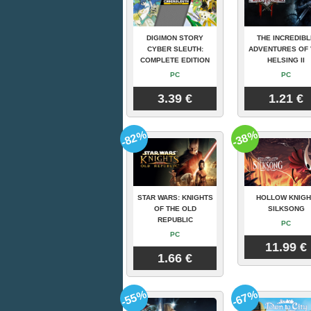
DIGIMON STORY
THE INCREDIBL
CYBER SLEUTH:
ADVENTURES OF 
COMPLETE EDITION
HELSING II
PC
PC
3.39 €
1.21 €
-82%
-38%
STAR WARS: KNIGHTS
HOLLOW KNIGH
OF THE OLD
SILKSONG
REPUBLIC
PC
PC
11.99 €
1.66 €
-55%
-67%