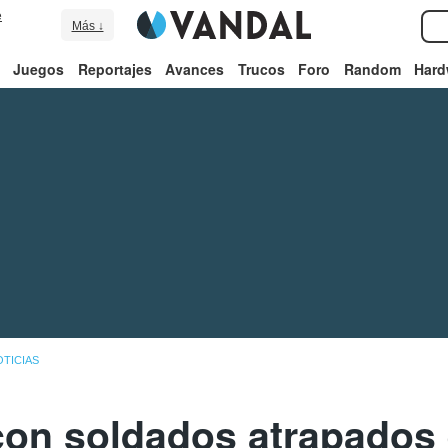
e
Más ↓
Juegos
Reportajes
Avances
Trucos
Foro
Random
Hard
TICIAS
con soldados atrapados