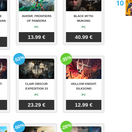
E
AVATAR: FRONTIERS
BLACK MYTH:
VAN
OF PANDORA
WUKONG
PC
PC
13.99 €
40.99 €
-53%
-35%
T:
CLAIR OBSCUR:
HOLLOW KNIGHT:
EXPEDITION 33
SILKSONG
PC
PC
23.29 €
12.99 €
-50%
-28%