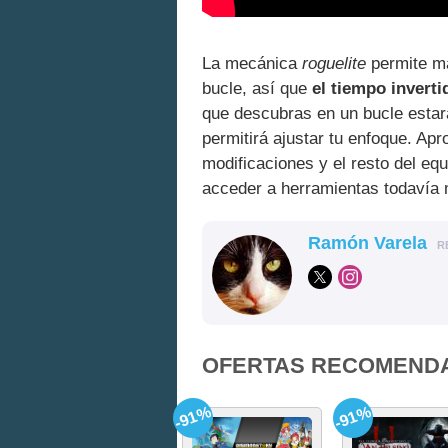
La mecánica
roguelite
permite ma
bucle, así que
el tiempo invert
que descubras en un bucle estará
permitirá ajustar tu enfoque. A
modificaciones y el resto del equ
acceder a herramientas todavía 
Ramón Varela
R
OFERTAS RECOMEND
-91%
-91%