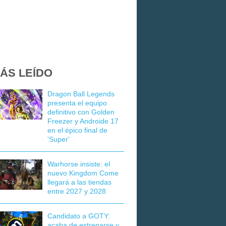
ÁS LEÍDO
Dragon Ball Legends
presenta el equipo
definitivo con Golden
Freezer y Androide 17
en el épico final de
'Super'
Warhorse insiste: el
nuevo Kingdom Come
llegará a las tiendas
entre 2027 y 2028
Candidato a GOTY:
acaba de estrenarse y