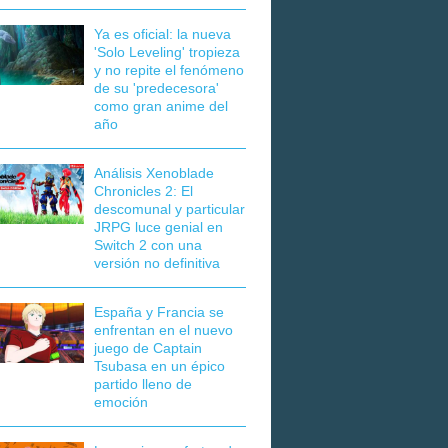
Ya es oficial: la nueva
'Solo Leveling' tropieza
y no repite el fenómeno
de su 'predecesora'
como gran anime del
año
Análisis Xenoblade
Chronicles 2: El
descomunal y particular
JRPG luce genial en
Switch 2 con una
versión no definitiva
España y Francia se
enfrentan en el nuevo
juego de Captain
Tsubasa en un épico
partido lleno de
emoción