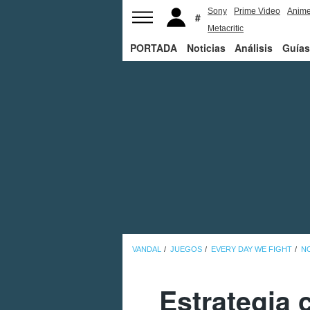
Sony
Prime Video
Anim
Metacritic
PORTADA
Noticias
Análisis
Guías
VANDAL
JUEGOS
EVERY DAY WE FIGHT
NO
Estrategia 