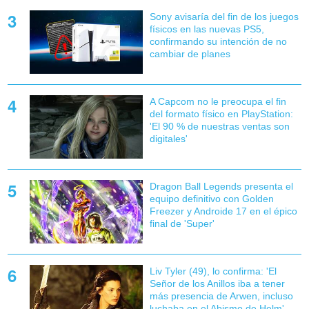
Sony avisaría del fin de los juegos
físicos en las nuevas PS5,
confirmando su intención de no
cambiar de planes
A Capcom no le preocupa el fin
del formato físico en PlayStation:
'El 90 % de nuestras ventas son
digitales'
Dragon Ball Legends presenta el
equipo definitivo con Golden
Freezer y Androide 17 en el épico
final de 'Super'
Liv Tyler (49), lo confirma: 'El
Señor de los Anillos iba a tener
más presencia de Arwen, incluso
luchaba en el Abismo de Helm'