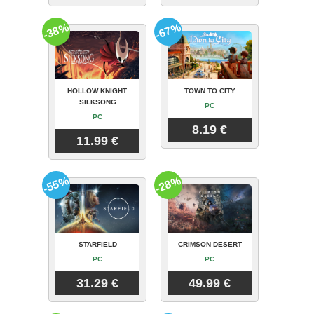
-38%
-67%
HOLLOW KNIGHT:
TOWN TO CITY
SILKSONG
PC
PC
8.19 €
11.99 €
-55%
-28%
STARFIELD
CRIMSON DESERT
PC
PC
31.29 €
49.99 €