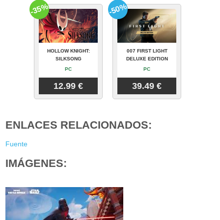
-35%
-50%
HOLLOW KNIGHT:
007 FIRST LIGHT
SILKSONG
DELUXE EDITION
PC
PC
12.99 €
39.49 €
ENLACES RELACIONADOS:
Fuente
IMÁGENES: