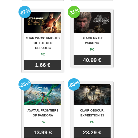
-82%
-31%
STAR WARS: KNIGHTS
BLACK MYTH:
OF THE OLD
WUKONG
REPUBLIC
PC
PC
40.99 €
1.66 €
-53%
-53%
AVATAR: FRONTIERS
CLAIR OBSCUR:
OF PANDORA
EXPEDITION 33
PC
PC
13.99 €
23.29 €