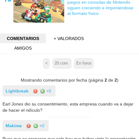
juegos en consolas de Nintendo
siguen creciendo e imponiéndose
al formato físico
COMENTARIOS
+ VALORADOS
AMIGOS
<
20
com.
En foros
Mostrando comentarios por fecha (página
2
de
2
)
Lightbreak
+0
Earl Jones dio su consentimiento, esta empresa cuando va a dejar
de hacer el ridículo?
Makima
+0
Pues que se preparen que solo hay que haber visto la presentación