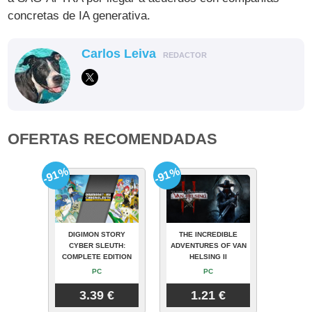
concretas de IA generativa.
Carlos Leiva
REDACTOR
OFERTAS RECOMENDADAS
-91%
-91%
DIGIMON STORY
THE INCREDIBLE
CYBER SLEUTH:
ADVENTURES OF VAN
COMPLETE EDITION
HELSING II
PC
PC
3.39 €
1.21 €