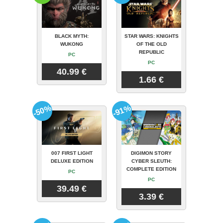
BLACK MYTH:
STAR WARS: KNIGHTS
WUKONG
OF THE OLD
REPUBLIC
PC
PC
40.99 €
1.66 €
-50%
-91%
007 FIRST LIGHT
DIGIMON STORY
DELUXE EDITION
CYBER SLEUTH:
COMPLETE EDITION
PC
PC
39.49 €
3.39 €