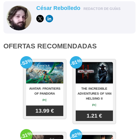
César Rebolledo
REDACTOR DE GUÍAS
OFERTAS RECOMENDADAS
-53%
-91%
AVATAR: FRONTIERS
THE INCREDIBLE
OF PANDORA
ADVENTURES OF VAN
HELSING II
PC
PC
13.99 €
1.21 €
-31%
-82%