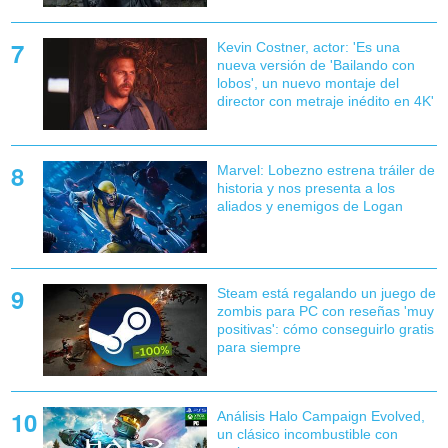
Kevin Costner, actor: 'Es una
nueva versión de 'Bailando con
lobos', un nuevo montaje del
director con metraje inédito en 4K'
Marvel: Lobezno estrena tráiler de
historia y nos presenta a los
aliados y enemigos de Logan
Steam está regalando un juego de
zombis para PC con reseñas 'muy
positivas': cómo conseguirlo gratis
para siempre
Análisis Halo Campaign Evolved,
un clásico incombustible con