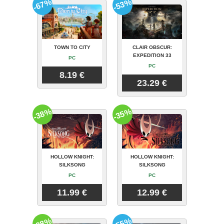
-67%
-53%
TOWN TO CITY
CLAIR OBSCUR:
EXPEDITION 33
PC
PC
8.19 €
23.29 €
-38%
-35%
HOLLOW KNIGHT:
HOLLOW KNIGHT:
SILKSONG
SILKSONG
PC
PC
11.99 €
12.99 €
-28%
-55%