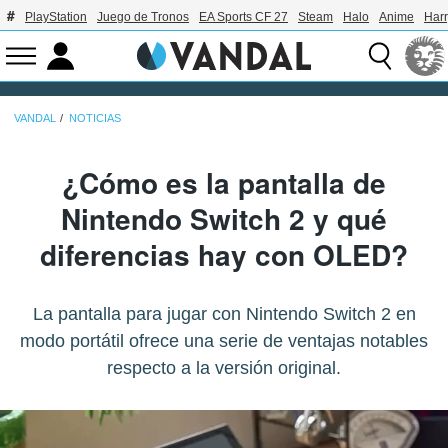
PlayStation
Juego de Tronos
EA Sports CF 27
Steam
Halo
Anime
Harr
VANDAL
NOTICIAS
¿Cómo es la pantalla de
Nintendo Switch 2 y qué
diferencias hay con OLED?
La pantalla para jugar con Nintendo Switch 2 en
modo portátil ofrece una serie de ventajas notables
respecto a la versión original.