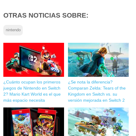
OTRAS NOTICIAS SOBRE:
nintendo
¿Cuánto ocupan los primeros
¿Se nota la diferencia?
juegos de Nintendo en Switch
Comparan Zelda: Tears of the
2? Mario Kart World es el que
Kingdom en Switch vs. su
más espacio necesita
versión mejorada en Switch 2