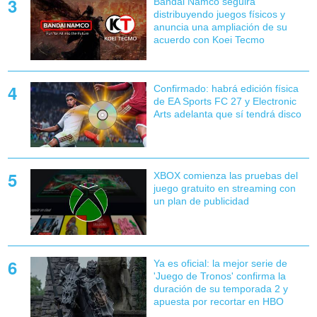
Bandai Namco seguirá
distribuyendo juegos físicos y
anuncia una ampliación de su
acuerdo con Koei Tecmo
Confirmado: habrá edición física
de EA Sports FC 27 y Electronic
Arts adelanta que sí tendrá disco
XBOX comienza las pruebas del
juego gratuito en streaming con
un plan de publicidad
Ya es oficial: la mejor serie de
'Juego de Tronos' confirma la
duración de su temporada 2 y
apuesta por recortar en HBO