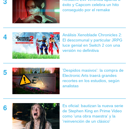
éxito y Capcom celebra un hito
conseguido por el remake
Análisis Xenoblade Chronicles 2:
El descomunal y particular JRPG
luce genial en Switch 2 con una
versión no definitiva
'Despidos masivos': la compra de
Electronic Arts traerá grandes
recortes en los estudios, según
analistas
Es oficial: bautizan la nueva serie
de Stephen King en Prime Video
como 'una obra maestra' y la
'reinvención de un clásico'