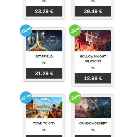
PC
PC
23.29 €
39.49 €
-55%
-35%
STARFIELD
HOLLOW KNIGHT:
SILKSONG
PC
PC
31.29 €
12.99 €
-67%
-28%
TOWN TO CITY
CRIMSON DESERT
PC
PC