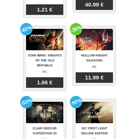
40.99 €
1.21 €
-82%
-38%
STAR WARS: KNIGHTS
HOLLOW KNIGHT:
OF THE OLD
SILKSONG
REPUBLIC
PC
PC
11.99 €
1.66 €
-53%
-50%
CLAIR OBSCUR:
007 FIRST LIGHT
EXPEDITION 33
DELUXE EDITION