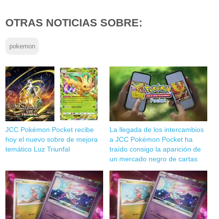
OTRAS NOTICIAS SOBRE:
pokemon
JCC Pokémon Pocket recibe
La llegada de los intercambios
hoy el nuevo sobre de mejora
a JCC Pokémon Pocket ha
temático Luz Triunfal
traído consigo la aparición de
un mercado negro de cartas