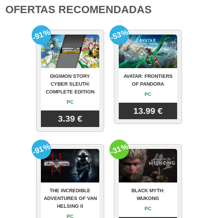
OFERTAS RECOMENDADAS
-91%
-53%
DIGIMON STORY
AVATAR: FRONTIERS
CYBER SLEUTH:
OF PANDORA
COMPLETE EDITION
PC
PC
13.99 €
3.39 €
-91%
-31%
THE INCREDIBLE
BLACK MYTH:
ADVENTURES OF VAN
WUKONG
HELSING II
PC
PC