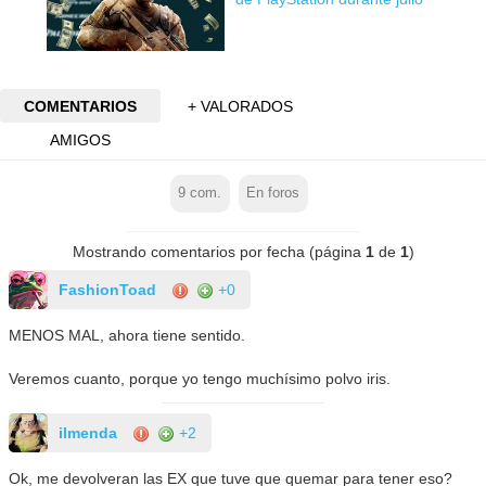
COMENTARIOS
+ VALORADOS
AMIGOS
9
com.
En foros
Mostrando comentarios por fecha (página
1
de
1
)
FashionToad
+0
MENOS MAL, ahora tiene sentido.
Veremos cuanto, porque yo tengo muchísimo polvo iris.
ilmenda
+2
Ok, me devolveran las EX que tuve que quemar para tener eso?