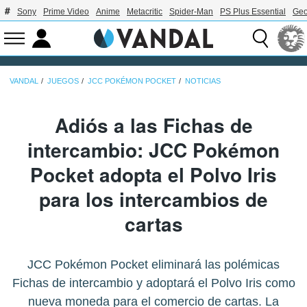
Sony
Prime Video
Anime
Metacritic
Spider-Man
PS Plus Essential
Geo
VANDAL
JUEGOS
JCC POKÉMON POCKET
NOTICIAS
Adiós a las Fichas de
intercambio: JCC Pokémon
Pocket adopta el Polvo Iris
para los intercambios de
cartas
JCC Pokémon Pocket eliminará las polémicas
Fichas de intercambio y adoptará el Polvo Iris como
nueva moneda para el comercio de cartas. La