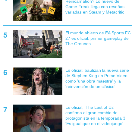
Reincarnation? Lo nuevo de
Game Freak llega con reseñas
variadas en Steam y Metacritic
El mundo abierto de EA Sports FC
27 es oficial: primer gameplay de
The Grounds
Es oficial: bautizan la nueva serie
de Stephen King en Prime Video
como 'una obra maestra' y la
'reinvención de un clásico'
Es oficial, 'The Last of Us'
confirma el gran cambio de
protagonista en la temporada 3:
'Es igual que en el videojuego'