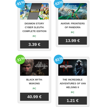
-91%
-53%
DIGIMON STORY
AVATAR: FRONTIERS
CYBER SLEUTH:
OF PANDORA
COMPLETE EDITION
PC
PC
13.99 €
3.39 €
-31%
-91%
BLACK MYTH:
THE INCREDIBLE
WUKONG
ADVENTURES OF VAN
HELSING II
PC
PC
40.99 €
1.21 €