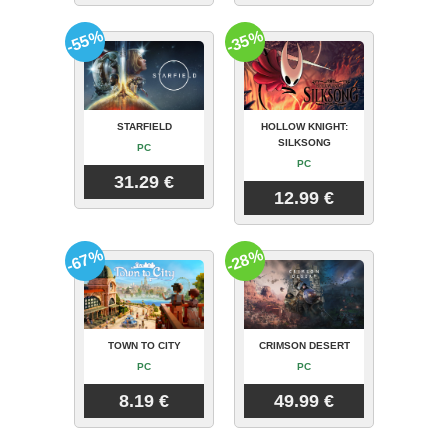
-55%
-35%
STARFIELD
HOLLOW KNIGHT:
SILKSONG
PC
PC
31.29 €
12.99 €
-67%
-28%
TOWN TO CITY
CRIMSON DESERT
PC
PC
8.19 €
49.99 €