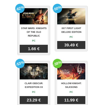
-82%
-50%
STAR WARS: KNIGHTS
007 FIRST LIGHT
OF THE OLD
DELUXE EDITION
REPUBLIC
PC
PC
39.49 €
1.66 €
-53%
-38%
CLAIR OBSCUR:
HOLLOW KNIGHT:
EXPEDITION 33
SILKSONG
PC
PC
23.29 €
11.99 €