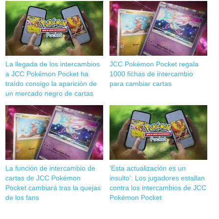
La llegada de los intercambios
JCC Pokémon Pocket regala
a JCC Pokémon Pocket ha
1000 fichas de intercambio
traído consigo la aparición de
para cambiar cartas
un mercado negro de cartas
La función de intercambio de
'Esta actualización es un
cartas de JCC Pokémon
insulto': Los jugadores estallan
Pocket cambiará tras la quejas
contra los intercambios de JCC
de los fans
Pokémon Pocket