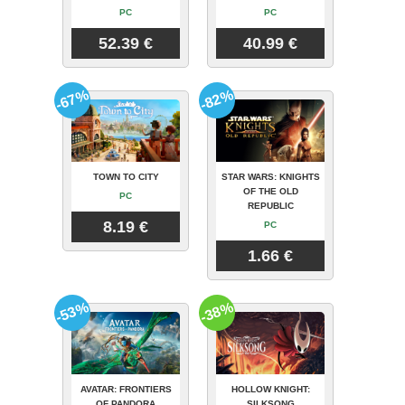
PC
PC
52.39 €
40.99 €
-67%
-82%
TOWN TO CITY
STAR WARS: KNIGHTS
OF THE OLD
PC
REPUBLIC
8.19 €
PC
1.66 €
-53%
-38%
AVATAR: FRONTIERS
HOLLOW KNIGHT:
OF PANDORA
SILKSONG