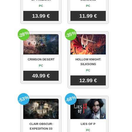
PC
PC
13.99 €
11.99 €
-28%
-35%
CRIMSON DESERT
HOLLOW KNIGHT:
SILKSONG
PC
PC
49.99 €
12.99 €
-53%
-68%
CLAIR OBSCUR:
LIES OF P
EXPEDITION 33
PC