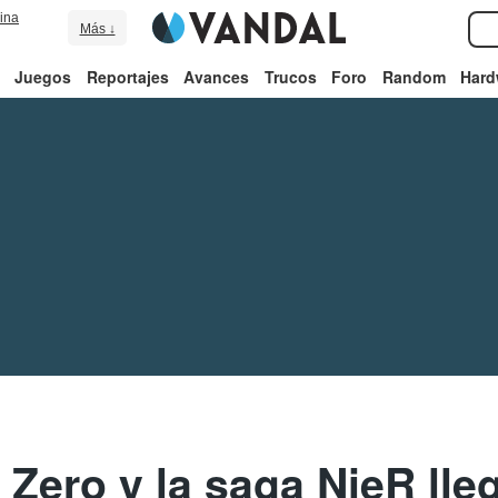
ina
Más ↓
Juegos
Reportajes
Avances
Trucos
Foro
Random
Hard
 Zero y la saga NieR lle