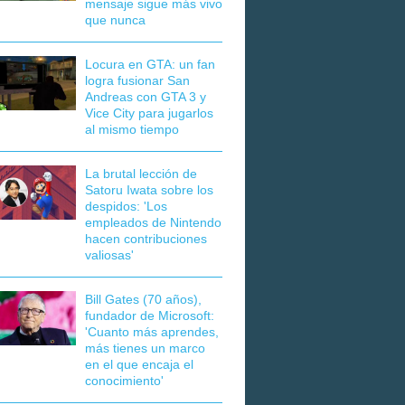
mensaje sigue más vivo
que nunca
Locura en GTA: un fan
logra fusionar San
Andreas con GTA 3 y
Vice City para jugarlos
al mismo tiempo
La brutal lección de
Satoru Iwata sobre los
despidos: 'Los
empleados de Nintendo
hacen contribuciones
valiosas'
Bill Gates (70 años),
fundador de Microsoft:
'Cuanto más aprendes,
más tienes un marco
en el que encaja el
conocimiento'