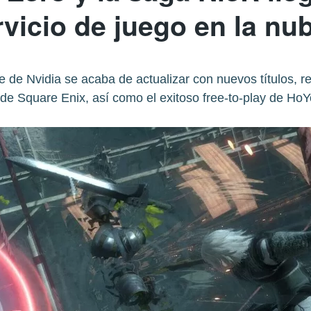
vicio de juego en la nu
be de Nvidia se acaba de actualizar con nuevos títulos, 
 de Square Enix, así como el exitoso free-to-play de HoY