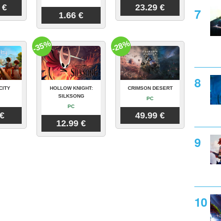
 €
23.29 €
1.66 €
-35%
-28%
CITY
HOLLOW KNIGHT:
CRIMSON DESERT
SILKSONG
PC
PC
 €
49.99 €
12.99 €