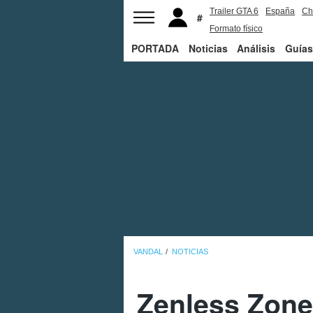
Trailer GTA 6
España
Ch
Formato físico
PORTADA
Noticias
Análisis
Guías
VANDAL
NOTICIAS
Zenless Zone