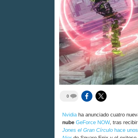
0
Nvidia
ha anunciado cuatro nueva
nube
GeForce NOW
, tras recibi
Jones el Gran Círculo
hace unos
Nier
de Square Enix y el exitoso