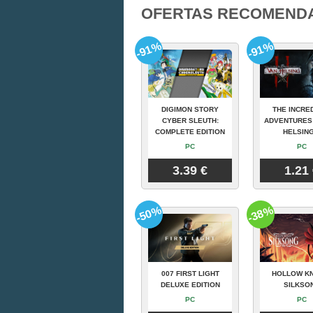
OFERTAS RECOMEND
-91%
-91%
DIGIMON STORY
THE INCRE
CYBER SLEUTH:
ADVENTURES
COMPLETE EDITION
HELSING
PC
PC
3.39 €
1.21
-50%
-38%
007 FIRST LIGHT
HOLLOW KN
DELUXE EDITION
SILKSO
PC
PC