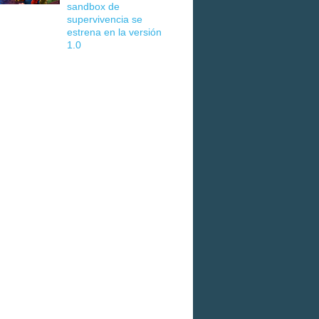
sandbox de
supervivencia se
estrena en la versión
1.0