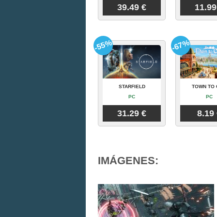
39.49 €
11.99
-55%
-67%
STARFIELD
TOWN TO 
PC
PC
31.29 €
8.19
IMÁGENES: