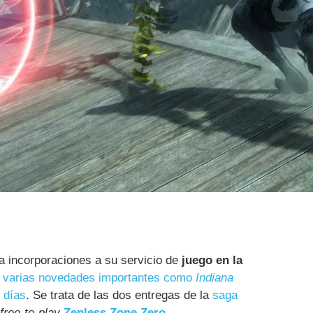
 incorporaciones a su servicio de
juego en la
r
varias novedades importantes como
Indiana
 días
. Se trata de las dos entregas de la
saga
free-to-play
Zenless Zone Zero
.