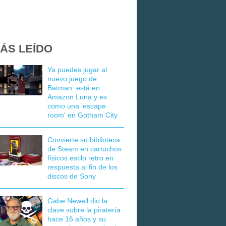
ÁS LEÍDO
Ya puedes jugar al
nuevo juego de
Batman: está en
Amazon Luna y es
como una 'escape
room' en Gotham City
Convierte su biblioteca
de Steam en cartuchos
físicos estilo retro en
respuesta al fin de los
discos de Sony
Gabe Newell dio la
clave sobre la piratería
hace 16 años y su