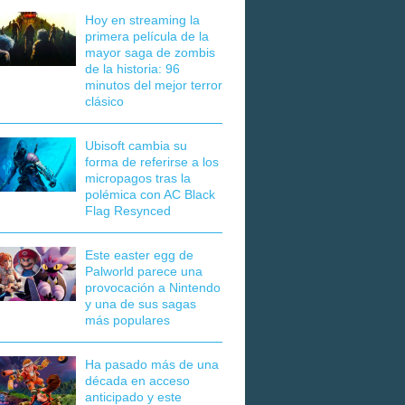
Hoy en streaming la
primera película de la
mayor saga de zombis
de la historia: 96
minutos del mejor terror
clásico
Ubisoft cambia su
forma de referirse a los
micropagos tras la
polémica con AC Black
Flag Resynced
Este easter egg de
Palworld parece una
provocación a Nintendo
y una de sus sagas
más populares
Ha pasado más de una
década en acceso
anticipado y este