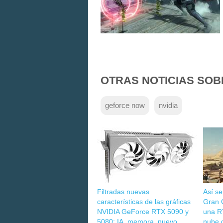
OTRAS NOTICIAS SOB
geforce now
nvidia
Filtradas nuevas
Así se
características de las gráficas
Gran C
NVIDIA GeForce RTX 5090 y
una R
5080: IA, memora, nuevo
nube 