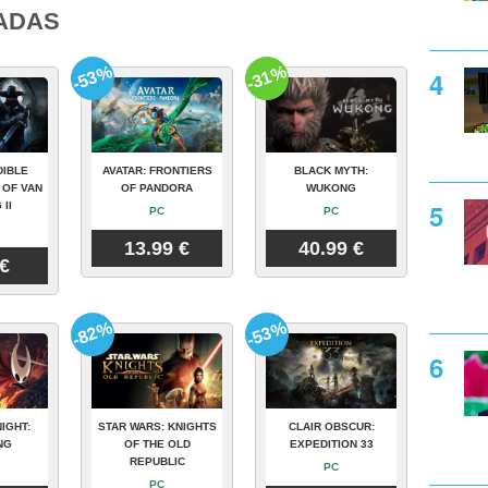
ADAS
-53%
-31%
DIBLE
AVATAR: FRONTIERS
BLACK MYTH:
 OF VAN
OF PANDORA
WUKONG
 II
PC
PC
13.99 €
40.99 €
 €
-82%
-53%
IGHT:
STAR WARS: KNIGHTS
CLAIR OBSCUR:
NG
OF THE OLD
EXPEDITION 33
REPUBLIC
PC
PC