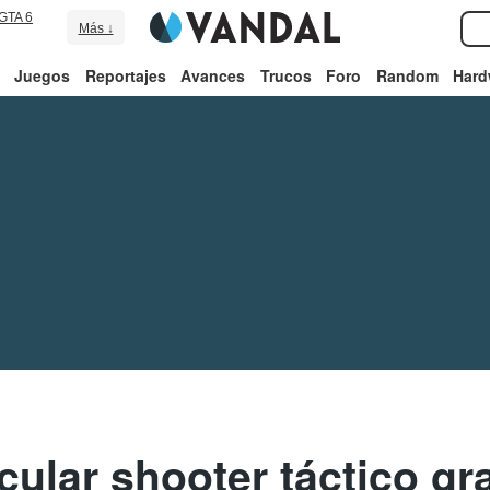
GTA 6
Más ↓
Juegos
Reportajes
Avances
Trucos
Foro
Random
Hard
cular shooter táctico gra