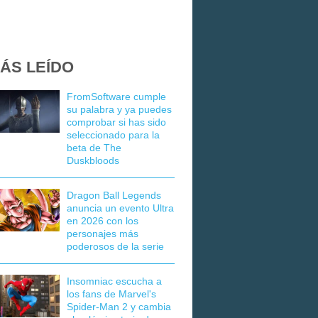
ÁS LEÍDO
FromSoftware cumple
su palabra y ya puedes
comprobar si has sido
seleccionado para la
beta de The
Duskbloods
Dragon Ball Legends
anuncia un evento Ultra
en 2026 con los
personajes más
poderosos de la serie
Insomniac escucha a
los fans de Marvel's
Spider-Man 2 y cambia