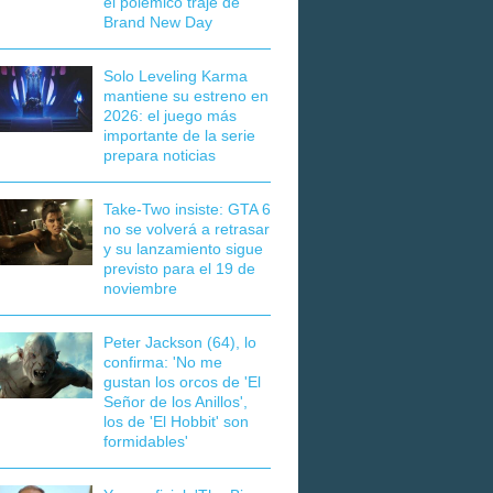
el polémico traje de
Brand New Day
Solo Leveling Karma
mantiene su estreno en
2026: el juego más
importante de la serie
prepara noticias
Take-Two insiste: GTA 6
no se volverá a retrasar
y su lanzamiento sigue
previsto para el 19 de
noviembre
Peter Jackson (64), lo
confirma: 'No me
gustan los orcos de 'El
Señor de los Anillos',
los de 'El Hobbit' son
formidables'