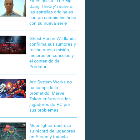
Ya es oficial: 'The Big
Bang Theory' reúne a
las estrellas originales
con un cambio histórico
con su nueva serie
Ghost Recon Wildlands
confirma sus rumores y
recibe nueva misión,
mejoras en consolas y
el contenido de
Predator
Arc System Works no
ha cumplido lo
prometido: Marvel
Tokon enfurece a los
jugadores de PC por
sus problemas
Moonlighter destroza
su récord de jugadores
en Steam y todavía