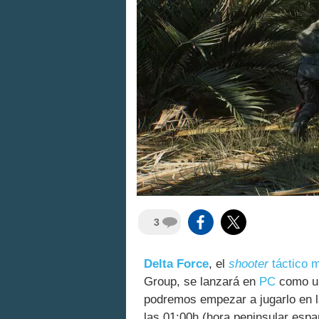
3
Delta Force
, el
shooter
táctico
m
Group, se lanzará en
PC
como un
podremos empezar a jugarlo en la
las 01:00h (hora peninsular espa