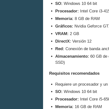
SO:
Windows 10 64 bit
Procesador:
Intel Core i3-4
Memoria:
8 GB de RAM
Gráficos:
Nvidia Geforce GTX
VRAM:
2 GB
DirectX:
Versión 12
Red:
Conexión de banda anch
Almacenamiento:
60 GB de e
SSD)
Requisitos recomendados
Requiere un procesador y un 
SO:
Windows 10 64 bit
Procesador:
Intel Core i5-6
Memoria:
16 GB de RAM