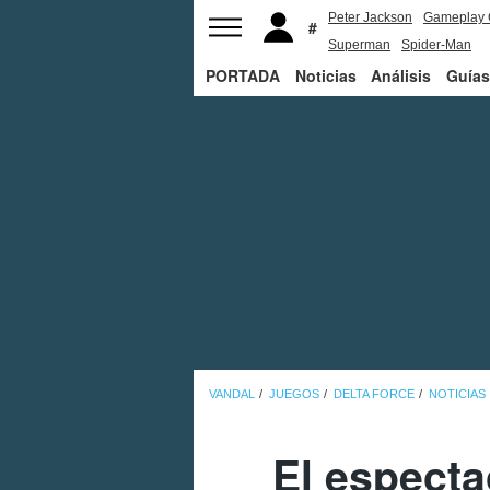
Peter Jackson
Gameplay 
Superman
Spider-Man
PORTADA
Noticias
Análisis
Guías
VANDAL
JUEGOS
DELTA FORCE
NOTICIAS
El especta