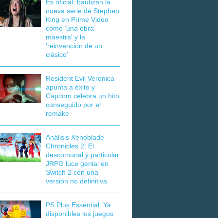
Es oficial: bautizan la
nueva serie de Stephen
King en Prime Video
como 'una obra
maestra' y la
'reinvención de un
clásico'
Resident Evil Veronica
apunta a éxito y
Capcom celebra un hito
conseguido por el
remake
Análisis Xenoblade
Chronicles 2: El
descomunal y particular
JRPG luce genial en
Switch 2 con una
versión no definitiva
PS Plus Essential: Ya
disponibles los juegos