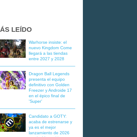
ÁS LEÍDO
Warhorse insiste: el
nuevo Kingdom Come
llegará a las tiendas
entre 2027 y 2028
Dragon Ball Legends
presenta el equipo
definitivo con Golden
Freezer y Androide 17
en el épico final de
'Super'
Candidato a GOTY:
acaba de estrenarse y
ya es el mejor
lanzamiento de 2026