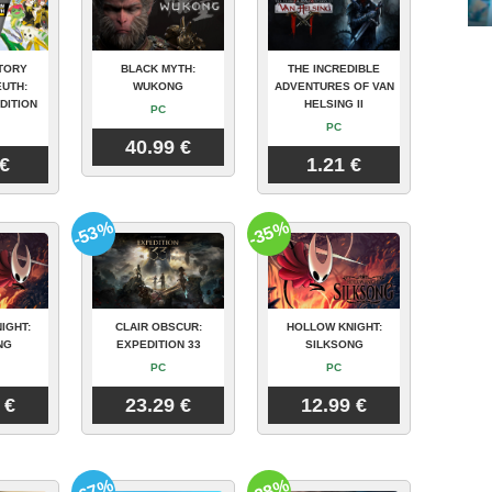
TORY
BLACK MYTH:
THE INCREDIBLE
UTH:
WUKONG
ADVENTURES OF VAN
DITION
HELSING II
PC
PC
40.99 €
 €
1.21 €
-53%
-35%
IGHT:
CLAIR OBSCUR:
HOLLOW KNIGHT:
NG
EXPEDITION 33
SILKSONG
PC
PC
 €
23.29 €
12.99 €
-67%
-28%