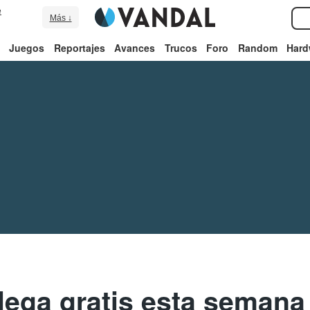
e
Más ↓
Juegos
Reportajes
Avances
Trucos
Foro
Random
Hard
llega gratis esta semana