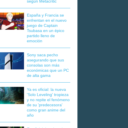
según Metacritic
España y Francia se
enfrentan en el nuevo
juego de Captain
Tsubasa en un épico
partido lleno de
emoción
Sony saca pecho
asegurando que sus
consolas son más
económicas que un PC
de alta gama
Ya es oficial: la nueva
'Solo Leveling' tropieza
y no repite el fenómeno
de su 'predecesora'
como gran anime del
año