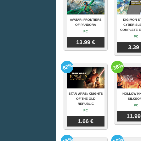
AVATAR: FRONTIERS
DIGIMON S
OF PANDORA
CYBER SLE
COMPLETE E
PC
PC
13.99 €
3.39
-82%
-38%
STAR WARS: KNIGHTS
HOLLOW KN
OF THE OLD
SILKSO
REPUBLIC
PC
PC
11.99
1.66 €
-55%
-50%