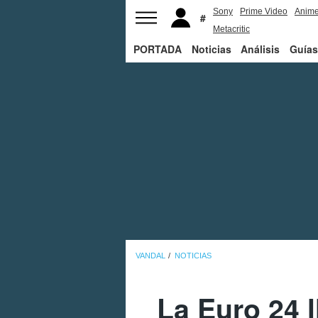
Sony
Prime Video
Anim
Metacritic
PORTADA
Noticias
Análisis
Guías
VANDAL
NOTICIAS
La Euro 24 