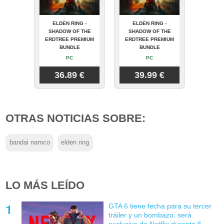
ELDEN RING -
ELDEN RING -
SHADOW OF THE
SHADOW OF THE
ERDTREE PREMIUM
ERDTREE PREMIUM
BUNDLE
BUNDLE
PC
PC
36.89 €
39.99 €
OTRAS NOTICIAS SOBRE:
bandai namco
elden ring
LO MÁS LEÍDO
GTA 6 tiene fecha para su tercer
tráiler y un bombazo: será
exclusivo de Netflix durante 6