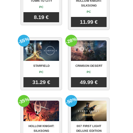
TOWN TO CITY
HOLLOW KNIGHT:
SILKSONG
PC
PC
8.19 €
11.99 €
-55%
-28%
STARFIELD
CRIMSON DESERT
PC
PC
31.29 €
49.99 €
-35%
-50%
HOLLOW KNIGHT:
007 FIRST LIGHT
SILKSONG
DELUXE EDITION