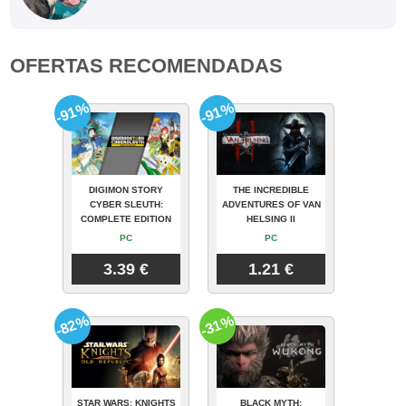
OFERTAS RECOMENDADAS
-91%
-91%
DIGIMON STORY
THE INCREDIBLE
CYBER SLEUTH:
ADVENTURES OF VAN
COMPLETE EDITION
HELSING II
PC
PC
3.39 €
1.21 €
-82%
-31%
STAR WARS: KNIGHTS
BLACK MYTH: