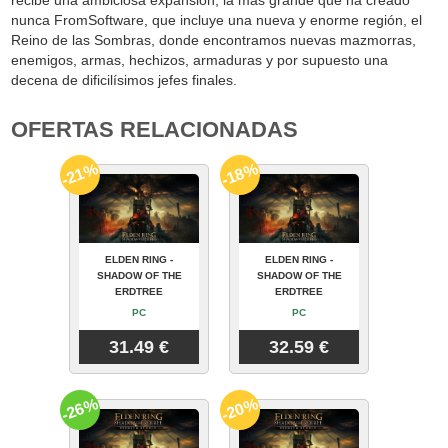
recibe una ambiciosa expansión, la más grande que ha creado
nunca FromSoftware, que incluye una nueva y enorme región, el
Reino de las Sombras, donde encontramos nuevas mazmorras,
enemigos, armas, hechizos, armaduras y por supuesto una
decena de dificilísimos jefes finales.
OFERTAS RELACIONADAS
-21%
-18%
ELDEN RING -
ELDEN RING -
SHADOW OF THE
SHADOW OF THE
ERDTREE
ERDTREE
PC
PC
31.49 €
32.59 €
-26%
-20%