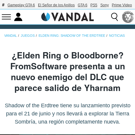
Gameplay GTA 6
El Señor de los Anillos
GTA 6
PS5
Sony
Prime Video
VANDAL
JUEGOS
ELDEN RING: SHADOW OF THE ERDTREE
NOTICIAS
¿Elden Ring o Bloodborne?
FromSoftware presenta a un
nuevo enemigo del DLC que
parece salido de Yharnam
Shadow of the Erdtree tiene su lanzamiento previsto
para el 21 de junio y nos llevará a explorar la Tierra
Sombría, una región completamente nueva.