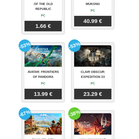
OF THE OLD
WUKONG
REPUBLIC
PC
PC
40.99 €
1.66 €
-53%
-53%
AVATAR: FRONTIERS
CLAIR OBSCUR:
OF PANDORA
EXPEDITION 33
PC
PC
13.99 €
23.29 €
-67%
-38%