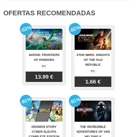
OFERTAS RECOMENDADAS
-53%
-82%
AVATAR: FRONTIERS
STAR WARS: KNIGHTS
OF PANDORA
OF THE OLD
REPUBLIC
PC
PC
13.99 €
1.66 €
-91%
-91%
DIGIMON STORY
THE INCREDIBLE
CYBER SLEUTH:
ADVENTURES OF VAN
COMPLETE EDITION
HELSING II