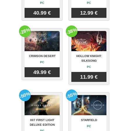
PC
PC
40.99 €
12.99 €
-28%
-38%
CRIMSON DESERT
HOLLOW KNIGHT:
SILKSONG
PC
PC
49.99 €
11.99 €
-50%
-55%
007 FIRST LIGHT
STARFIELD
DELUXE EDITION
PC
PC