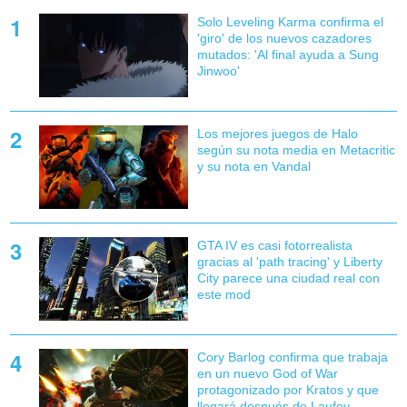
Solo Leveling Karma confirma el
'giro' de los nuevos cazadores
mutados: 'Al final ayuda a Sung
Jinwoo'
Los mejores juegos de Halo
según su nota media en Metacritic
y su nota en Vandal
GTA IV es casi fotorrealista
gracias al 'path tracing' y Liberty
City parece una ciudad real con
este mod
Cory Barlog confirma que trabaja
en un nuevo God of War
protagonizado por Kratos y que
llegará después de Laufey