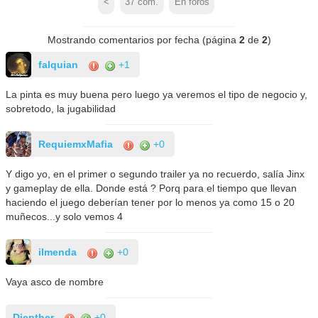
<
37
com.
En foros
Mostrando comentarios por fecha (página
2
de
2
)
falquian
+1
La pinta es muy buena pero luego ya veremos el tipo de negocio y,
sobretodo, la jugabilidad
RequiemxMafia
+0
Y digo yo, en el primer o segundo trailer ya no recuerdo, salía Jinx
y gameplay de ella. Donde está ? Porq para el tiempo que llevan
haciendo el juego deberían tener por lo menos ya como 15 o 20
muñecos...y solo vemos 4
ilmenda
+0
Vaya asco de nombre
Diepther
+0