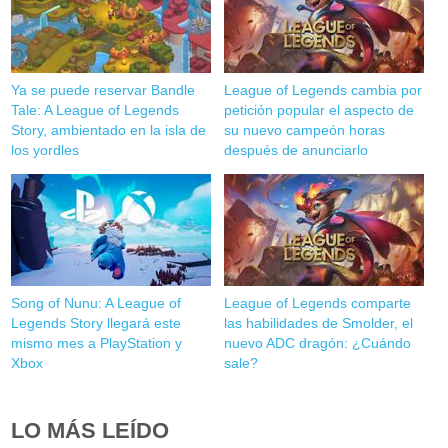
Ya se puede reservar Bandle
League of Legends cambia por
Tale: A League of Legends
petición popular el aspecto de
Story, ambientado en la isla de
su nuevo campeón horas
los yordles
después de anunciarlo
Song of Nunu: A League of
League of Legends comparte
Legends Story llegará este
las habilidades de Smolder, el
mismo mes a PlayStation y
nuevo ADC dragón: ¿Cuándo
Xbox
sale?
LO MÁS LEÍDO