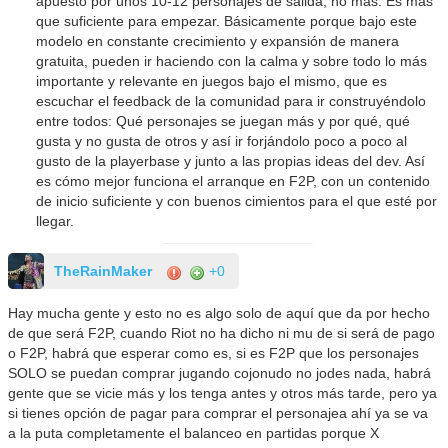
apuesto por unos 10-12 personajes de salida, no más. Es más
que suficiente para empezar. Básicamente porque bajo este
modelo en constante crecimiento y expansión de manera
gratuita, pueden ir haciendo con la calma y sobre todo lo más
importante y relevante en juegos bajo el mismo, que es
escuchar el feedback de la comunidad para ir construyéndolo
entre todos: Qué personajes se juegan más y por qué, qué
gusta y no gusta de otros y así ir forjándolo poco a poco al
gusto de la playerbase y junto a las propias ideas del dev. Así
es cómo mejor funciona el arranque en F2P, con un contenido
de inicio suficiente y con buenos cimientos para el que esté por
llegar.
TheRainMaker
+0
Hay mucha gente y esto no es algo solo de aquí que da por hecho
de que será F2P, cuando Riot no ha dicho ni mu de si será de pago
o F2P, habrá que esperar como es, si es F2P que los personajes
SOLO se puedan comprar jugando cojonudo no jodes nada, habrá
gente que se vicie más y los tenga antes y otros más tarde, pero ya
si tienes opción de pagar para comprar el personajea ahí ya se va
a la puta completamente el balanceo en partidas porque X