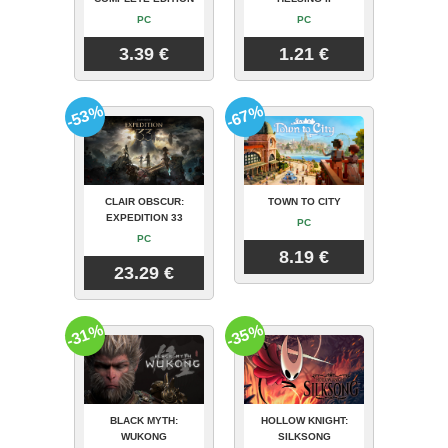
PC
PC
3.39 €
1.21 €
-53%
-67%
CLAIR OBSCUR:
TOWN TO CITY
EXPEDITION 33
PC
PC
8.19 €
23.29 €
-31%
-35%
BLACK MYTH:
HOLLOW KNIGHT:
WUKONG
SILKSONG