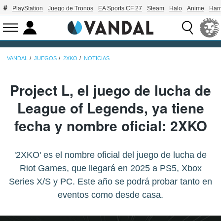
PlayStation
Juego de Tronos
EA Sports CF 27
Steam
Halo
Anime
Harr
VANDAL
JUEGOS
2XKO
NOTICIAS
Project L, el juego de lucha de
League of Legends, ya tiene
fecha y nombre oficial: 2XKO
'2XKO' es el nombre oficial del juego de lucha de
Riot Games, que llegará en 2025 a PS5, Xbox
Series X/S y PC. Este año se podrá probar tanto en
eventos como desde casa.