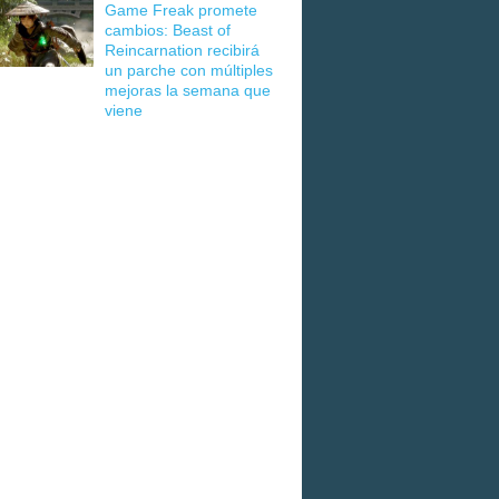
Game Freak promete
cambios: Beast of
Reincarnation recibirá
un parche con múltiples
mejoras la semana que
viene