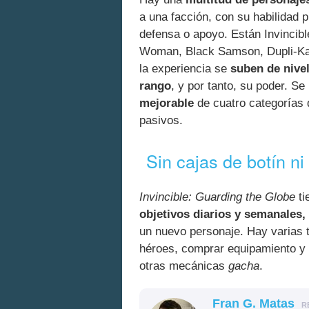
a una facción, con su habilidad p
defensa o apoyo. Están Invinci
Woman, Black Samson, Dupli-Kat
la experiencia se
suben de nive
rango
, y por tanto, su poder. S
mejorable
de cuatro categorías 
pasivos.
Sin cajas de botín n
Invincible: Guarding the Globe
ti
objetivos diarios y semanales
un nuevo personaje. Hay varias 
héroes, comprar equipamiento y 
otras mecánicas
gacha
.
Fran G. Matas
R