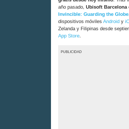
año pasado,
Ubisoft Barcelona
Invincible: Guarding the Globe
dispositivos móviles
Android
y
i
Zelanda y Filipinas desde septi
App Store
.
PUBLICIDAD