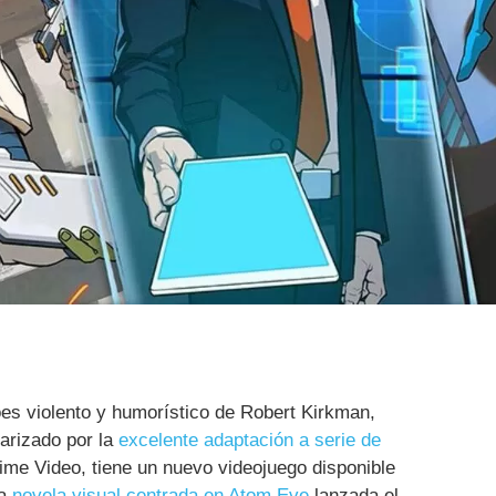
oes violento y humorístico de Robert Kirkman,
arizado por la
excelente adaptación a serie de
me Video, tiene un nuevo videojuego disponible
la
novela visual centrada en Atom Eve
lanzada el