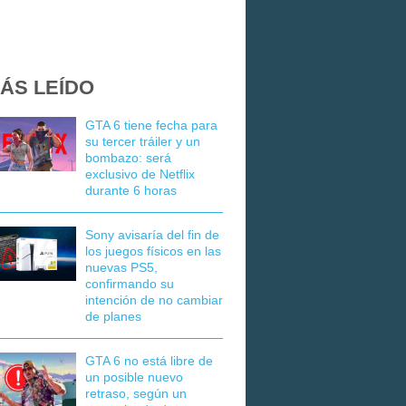
ÁS LEÍDO
GTA 6 tiene fecha para
su tercer tráiler y un
bombazo: será
exclusivo de Netflix
durante 6 horas
Sony avisaría del fin de
los juegos físicos en las
nuevas PS5,
confirmando su
intención de no cambiar
de planes
GTA 6 no está libre de
un posible nuevo
retraso, según un