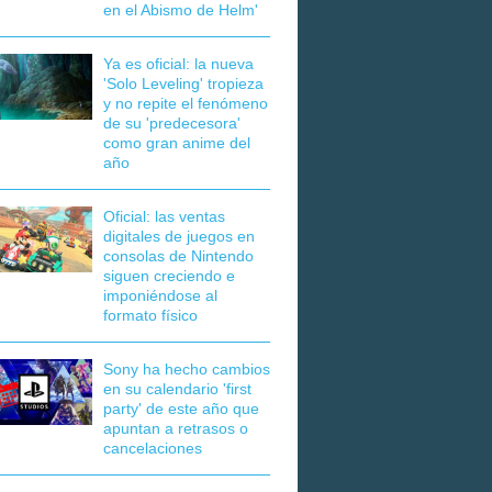
en el Abismo de Helm'
Ya es oficial: la nueva
'Solo Leveling' tropieza
y no repite el fenómeno
de su 'predecesora'
como gran anime del
año
Oficial: las ventas
digitales de juegos en
consolas de Nintendo
siguen creciendo e
imponiéndose al
formato físico
Sony ha hecho cambios
en su calendario 'first
party' de este año que
apuntan a retrasos o
cancelaciones