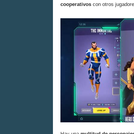
cooperativos
con otros jugadore
Hay una
multitud de personaje