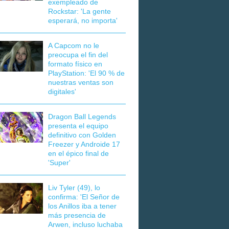
exempleado de
Rockstar: 'La gente
esperará, no importa'
A Capcom no le
preocupa el fin del
formato físico en
PlayStation: 'El 90 % de
nuestras ventas son
digitales'
Dragon Ball Legends
presenta el equipo
definitivo con Golden
Freezer y Androide 17
en el épico final de
'Super'
Liv Tyler (49), lo
confirma: 'El Señor de
los Anillos iba a tener
más presencia de
Arwen, incluso luchaba