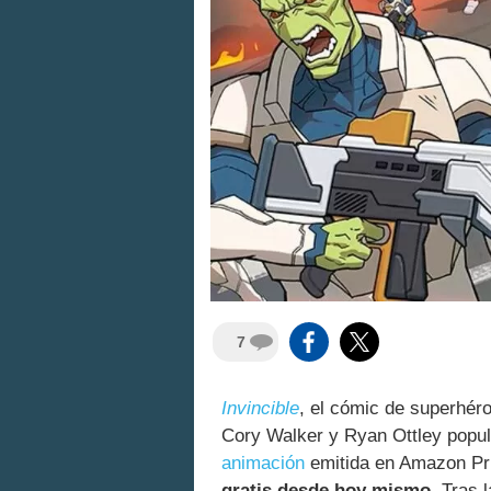
7
Invincible
, el cómic de superhér
Cory Walker y Ryan Ottley popul
animación
emitida en Amazon Pri
gratis desde hoy mismo
. Tras 