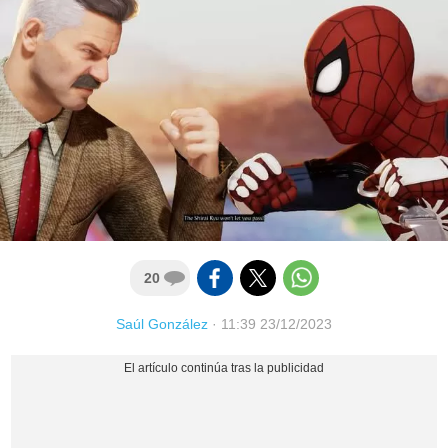
20
Saúl González
·
11:39 23/12/2023