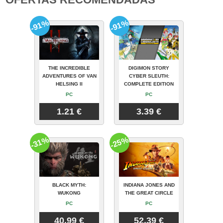
-91%
-91%
THE INCREDIBLE
DIGIMON STORY
ADVENTURES OF VAN
CYBER SLEUTH:
HELSING II
COMPLETE EDITION
PC
PC
1.21 €
3.39 €
-31%
-25%
BLACK MYTH:
INDIANA JONES AND
WUKONG
THE GREAT CIRCLE
PC
PC
40.99 €
52.39 €