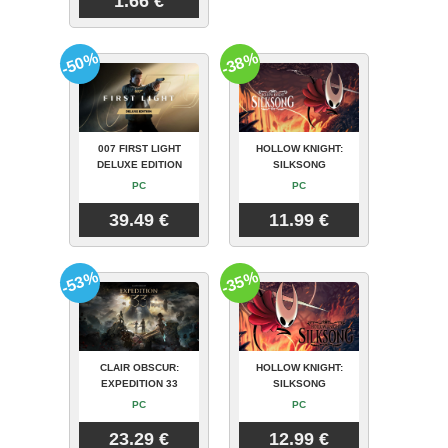
1.66 €
-50%
-38%
007 FIRST LIGHT
HOLLOW KNIGHT:
DELUXE EDITION
SILKSONG
PC
PC
39.49 €
11.99 €
-53%
-35%
CLAIR OBSCUR:
HOLLOW KNIGHT:
EXPEDITION 33
SILKSONG
PC
PC
23.29 €
12.99 €