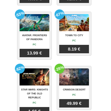
-53%
-67%
AVATAR: FRONTIERS
TOWN TO CITY
OF PANDORA
PC
PC
8.19 €
13.99 €
-82%
-28%
STAR WARS: KNIGHTS
CRIMSON DESERT
OF THE OLD
PC
REPUBLIC
49.99 €
PC