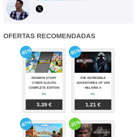
OFERTAS RECOMENDADAS
-91%
-91%
DIGIMON STORY
THE INCREDIBLE
CYBER SLEUTH:
ADVENTURES OF VAN
COMPLETE EDITION
HELSING II
PC
PC
3.39 €
1.21 €
-67%
-31%