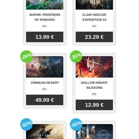
AVATAR: FRONTIERS
CLAIR OBSCUR:
OF PANDORA
EXPEDITION 33
PC
PC
13.99 €
23.29 €
-28%
-35%
CRIMSON DESERT
HOLLOW KNIGHT:
SILKSONG
PC
PC
49.99 €
12.99 €
-50%
-55%