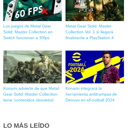
Los juegos de Metal Gear
Metal Gear Solid: Master
Solid: Master Collection en
Collection Vol. 1 sí llegará
Switch funcionan a 30fps
finalmente a PlayStation 4
Konami advierte de que Metal
Konami integrará la
Gear Solid: Master Collection
herramienta antitrampas de
tiene 'contenidos obsoletos'
Denuvo en eFootball 2024
LO MÁS LEÍDO