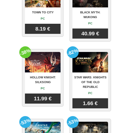
TOWN TO CITY
BLACK MYTH:
WUKONG
PC
PC
8.19 €
40.99 €
-38%
-82%
HOLLOW KNIGHT:
STAR WARS: KNIGHTS
SILKSONG
OF THE OLD
REPUBLIC
PC
PC
11.99 €
1.66 €
-53%
-53%