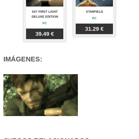
007 FIRST LIGHT
STARFIELD
DELUXE EDITION
PC
PC
31.29 €
39.49 €
IMÁGENES: