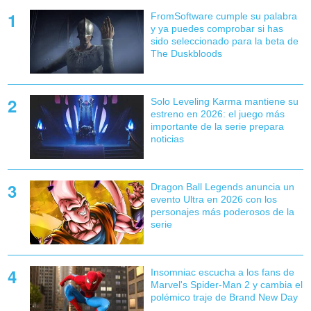
FromSoftware cumple su palabra
y ya puedes comprobar si has
sido seleccionado para la beta de
The Duskbloods
Solo Leveling Karma mantiene su
estreno en 2026: el juego más
importante de la serie prepara
noticias
Dragon Ball Legends anuncia un
evento Ultra en 2026 con los
personajes más poderosos de la
serie
Insomniac escucha a los fans de
Marvel's Spider-Man 2 y cambia el
polémico traje de Brand New Day