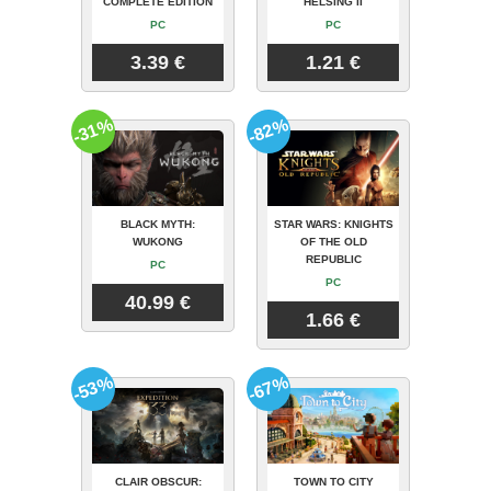
COMPLETE EDITION
HELSING II
PC
PC
3.39 €
1.21 €
-31%
-82%
BLACK MYTH:
STAR WARS: KNIGHTS
WUKONG
OF THE OLD
REPUBLIC
PC
PC
40.99 €
1.66 €
-53%
-67%
CLAIR OBSCUR:
TOWN TO CITY