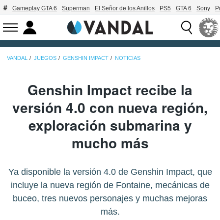
Gameplay GTA 6
Superman
El Señor de los Anillos
PS5
GTA 6
Sony
P
VANDAL
JUEGOS
GENSHIN IMPACT
NOTICIAS
Genshin Impact recibe la
versión 4.0 con nueva región,
exploración submarina y
mucho más
Ya disponible la versión 4.0 de Genshin Impact, que
incluye la nueva región de Fontaine, mecánicas de
buceo, tres nuevos personajes y muchas mejoras
más.