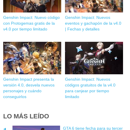
Genshin Impact: Nuevo código
Genshin Impact: Nuevos
con Protogemas gratis de la
eventos y gachapón de la v4.0
v4.0 por tiempo limitado
| Fechas y detalles
Genshin Impact presenta la
Genshin Impact: Nuevos
versión 4.0, desvela nuevos
códigos gratuitos de la v4.0
personajes y cuándo
para canjear por tiempo
conseguirlos
limitado
LO MÁS LEÍDO
GTA 6 tiene fecha para su tercer