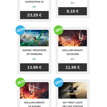
EXPEDITION 33
PC
PC
8.19 €
23.29 €
-53%
-38%
AVATAR: FRONTIERS
HOLLOW KNIGHT:
OF PANDORA
SILKSONG
PC
PC
13.99 €
11.99 €
-35%
-50%
HOLLOW KNIGHT:
007 FIRST LIGHT
SILKSONG
DELUXE EDITION