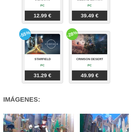
PC
PC
12.99 €
39.49 €
-55%
-28%
STARFIELD
CRIMSON DESERT
PC
PC
31.29 €
49.99 €
IMÁGENES: