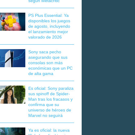
según Metacritic
PS Plus Essential: Ya
disponibles los juegos
de agosto, incluyendo
el lanzamiento mejor
valorado de 2026
Sony saca pecho
asegurando que sus
consolas son más
económicas que un PC
de alta gama
Es oficial: Sony paraliza
sus spinoff de Spider-
Man tras los fracasos y
confirma que su
universo de héroes de
Marvel no seguirá
Ya es oficial: la nueva