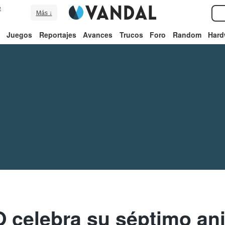
e
Más ↓
Juegos
Reportajes
Avances
Trucos
Foro
Random
Hard
celebra su séptimo ani