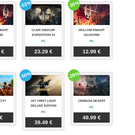
-53%
-35%
IGHT:
CLAIR OBSCUR:
HOLLOW KNIGHT:
NG
EXPEDITION 33
SILKSONG
PC
PC
 €
23.29 €
12.99 €
-50%
-28%
CITY
007 FIRST LIGHT
CRIMSON DESERT
DELUXE EDITION
PC
PC
 €
49.99 €
39.49 €