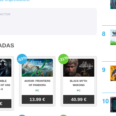
DACTOR
ADAS
-53%
-31%
DIBLE
AVATAR: FRONTIERS
BLACK MYTH:
 OF VAN
OF PANDORA
WUKONG
 II
PC
PC
13.99 €
40.99 €
 €