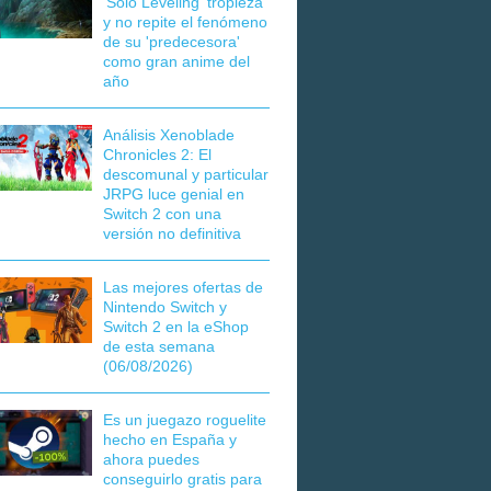
'Solo Leveling' tropieza
y no repite el fenómeno
de su 'predecesora'
como gran anime del
año
Análisis Xenoblade
Chronicles 2: El
descomunal y particular
JRPG luce genial en
Switch 2 con una
versión no definitiva
Las mejores ofertas de
Nintendo Switch y
Switch 2 en la eShop
de esta semana
(06/08/2026)
Es un juegazo roguelite
hecho en España y
ahora puedes
conseguirlo gratis para