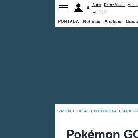
Sony
Prime Video
Anim
Metacritic
PORTADA
Noticias
Análisis
Guías
VANDAL
JUEGOS
POKÉMON GO
NOTICIAS
Pokémon GO 