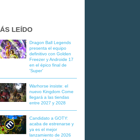
ÁS LEÍDO
Dragon Ball Legends
presenta el equipo
definitivo con Golden
Freezer y Androide 17
en el épico final de
'Super'
Warhorse insiste: el
nuevo Kingdom Come
llegará a las tiendas
entre 2027 y 2028
Candidato a GOTY:
acaba de estrenarse y
ya es el mejor
lanzamiento de 2026