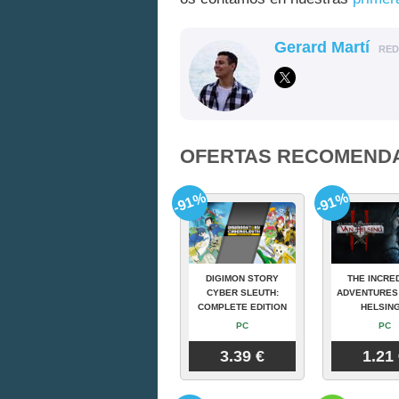
Gerard Martí
RE
OFERTAS RECOMEND
-91%
-91%
DIGIMON STORY
THE INCRE
CYBER SLEUTH:
ADVENTURES
COMPLETE EDITION
HELSING
PC
PC
3.39 €
1.21