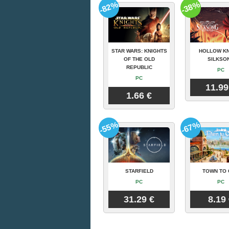
-82%
-38%
STAR WARS: KNIGHTS
HOLLOW KN
OF THE OLD
SILKSO
REPUBLIC
PC
PC
11.99
1.66 €
-55%
-67%
STARFIELD
TOWN TO 
PC
PC
31.29 €
8.19