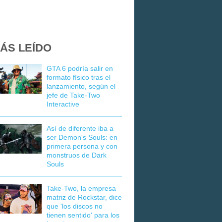
ÁS LEÍDO
GTA 6 podría salir en
formato físico tras el
lanzamiento, según el
jefe de Take-Two
Interactive
Así de diferente iba a
ser Demon's Souls: en
primera persona y con
monstruos de Dark
Souls
Take-Two, la empresa
matriz de Rockstar, dice
que 'los discos no
tienen sentido' para los