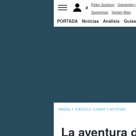
Peter Jackson
Gameplay 
Superman
Spider-Man
PORTADA
Noticias
Análisis
Guías
VANDAL
JUEGOS
JUSANT
NOTICIAS
La aventura 