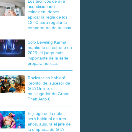
Los técnicos de aire
acondicionado
coinciden: debes
aplicar la regla de los
12 °C para regular la
temperatura de tu casa
Solo Leveling Karma
mantiene su estreno en
2026: el juego más
importante de la serie
prepara noticias
Rockstar no hablará
'pronto' del sucesor de
GTA Online, el
multijugador de Grand
Theft Auto 6
El juego en la nube
será habitual en tres
años, augura el jefe de
la empresa de GTA