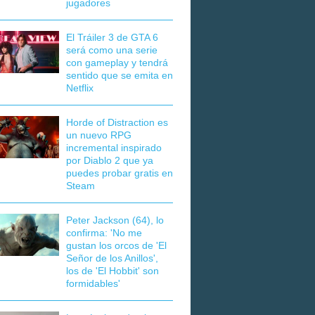
jugadores
El Tráiler 3 de GTA 6
será como una serie
con gameplay y tendrá
sentido que se emita en
Netflix
Horde of Distraction es
un nuevo RPG
incremental inspirado
por Diablo 2 que ya
puedes probar gratis en
Steam
Peter Jackson (64), lo
confirma: 'No me
gustan los orcos de 'El
Señor de los Anillos',
los de 'El Hobbit' son
formidables'