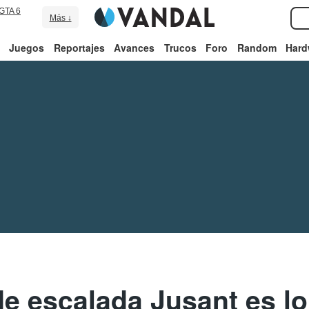
GTA 6
Más ↓
Juegos
Reportajes
Avances
Trucos
Foro
Random
Hard
de escalada Jusant es lo