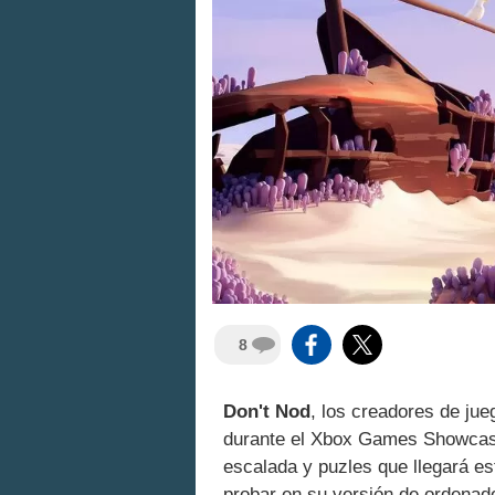
8
Don't Nod
, los creadores de j
durante el Xbox Games Showcas
escalada y puzles que llegará e
probar en su versión de ordenad