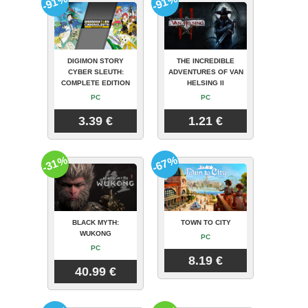
-91%
-91%
DIGIMON STORY
THE INCREDIBLE
CYBER SLEUTH:
ADVENTURES OF VAN
COMPLETE EDITION
HELSING II
PC
PC
3.39 €
1.21 €
-31%
-67%
BLACK MYTH:
TOWN TO CITY
WUKONG
PC
PC
8.19 €
40.99 €