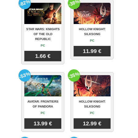
-82%
-38%
STAR WARS: KNIGHTS
HOLLOW KNIGHT:
OF THE OLD
SILKSONG
REPUBLIC
PC
PC
11.99 €
1.66 €
-53%
-35%
AVATAR: FRONTIERS
HOLLOW KNIGHT:
OF PANDORA
SILKSONG
PC
PC
13.99 €
12.99 €