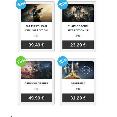
-50%
-53%
007 FIRST LIGHT
CLAIR OBSCUR:
DELUXE EDITION
EXPEDITION 33
PC
PC
39.49 €
23.29 €
-28%
-55%
CRIMSON DESERT
STARFIELD
PC
PC
49.99 €
31.29 €