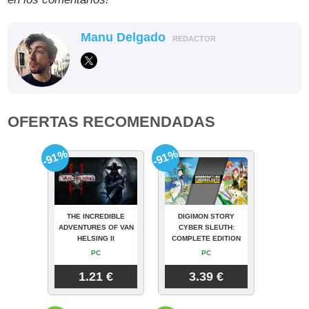
Manu Delgado
REDACTOR
OFERTAS RECOMENDADAS
-91%
-91%
THE INCREDIBLE
DIGIMON STORY
ADVENTURES OF VAN
CYBER SLEUTH:
HELSING II
COMPLETE EDITION
PC
PC
1.21 €
3.39 €