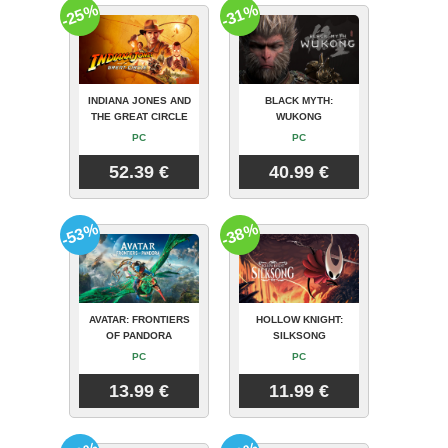
-25%
-31%
INDIANA JONES AND
BLACK MYTH:
THE GREAT CIRCLE
WUKONG
PC
PC
52.39 €
40.99 €
-53%
-38%
AVATAR: FRONTIERS
HOLLOW KNIGHT:
OF PANDORA
SILKSONG
PC
PC
13.99 €
11.99 €