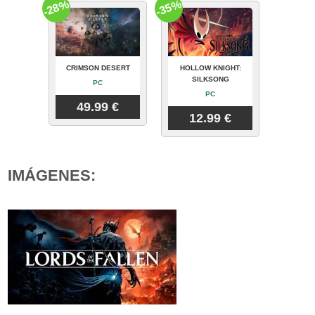
-28%
-35%
CRIMSON DESERT
HOLLOW KNIGHT:
SILKSONG
PC
PC
49.99 €
12.99 €
IMÁGENES: