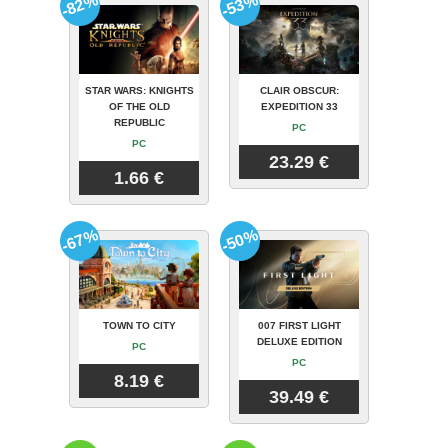
-82%
-53%
STAR WARS: KNIGHTS
CLAIR OBSCUR:
OF THE OLD
EXPEDITION 33
REPUBLIC
PC
PC
23.29 €
1.66 €
-67%
-50%
TOWN TO CITY
007 FIRST LIGHT
DELUXE EDITION
PC
PC
8.19 €
39.49 €