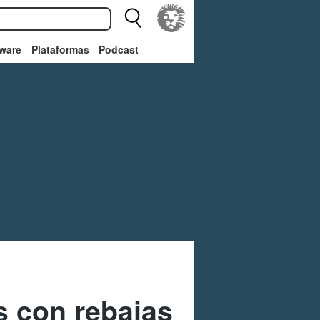
ware
Plataformas
Podcast
s con rebajas