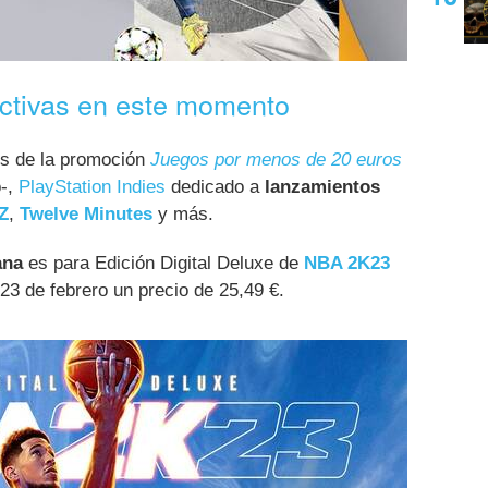
ctivas en este momento
os de la promoción
Juegos por menos de 20 euros
o-,
PlayStation Indies
dedicado a
lanzamientos
Z
,
Twelve Minutes
y más.
ana
es para Edición Digital Deluxe de
NBA 2K23
23 de febrero un precio de 25,49 €.