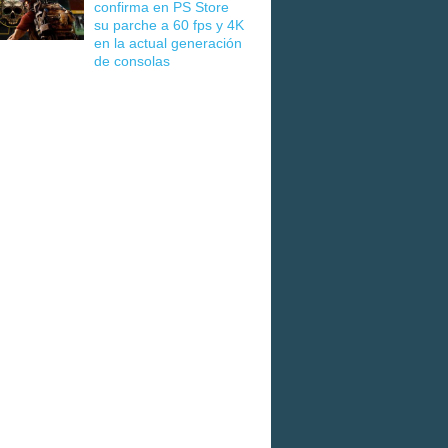
confirma en PS Store
su parche a 60 fps y 4K
en la actual generación
de consolas