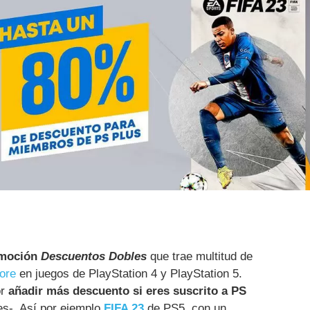
omoción
Descuentos Dobles
que trae multitud de
tore
en juegos de PlayStation 4 y PlayStation 5.
or
añadir más descuento si eres suscrito a PS
es-. Así por ejemplo
FIFA 23
de PS5, con un