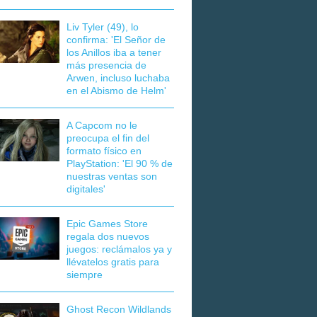
Liv Tyler (49), lo
confirma: 'El Señor de
los Anillos iba a tener
más presencia de
Arwen, incluso luchaba
en el Abismo de Helm'
A Capcom no le
preocupa el fin del
formato físico en
PlayStation: 'El 90 % de
nuestras ventas son
digitales'
Epic Games Store
regala dos nuevos
juegos: reclámalos ya y
llévatelos gratis para
siempre
Ghost Recon Wildlands