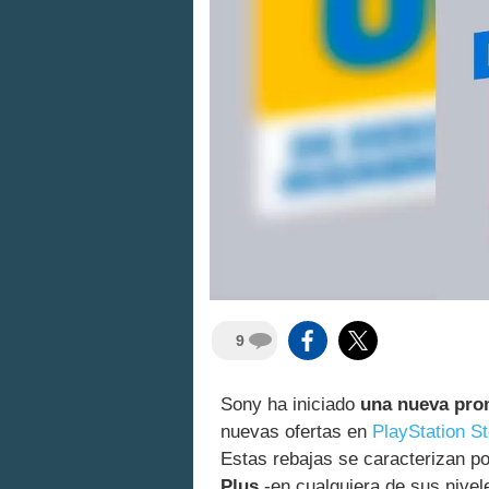
9
Sony ha iniciado
una nueva pr
nuevas ofertas en
PlayStation S
Estas rebajas se caracterizan p
Plus
-en cualquiera de sus nivel