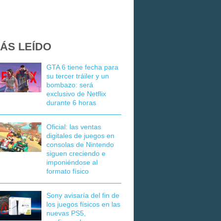
ÁS LEÍDO
GTA 6 tiene fecha para
su tercer tráiler y un
bombazo: será
exclusivo de Netflix
durante 6 horas
Oficial: las ventas
digitales de juegos en
consolas de Nintendo
siguen creciendo e
imponiéndose al
formato físico
Sony avisaría del fin de
los juegos físicos en las
nuevas PS5,