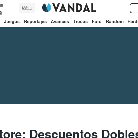
an
Más ↓
5
Juegos
Reportajes
Avances
Trucos
Foro
Random
Hard
tore: Descuentos Doble