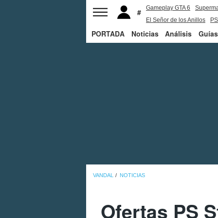
Gameplay GTA 6
Superm
El Señor de los Anillos
PS
PORTADA
Noticias
Análisis
Guías
VANDAL
NOTICIAS
Ofertas PS S