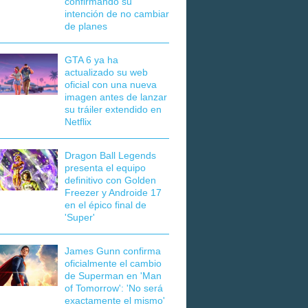
confirmando su
intención de no cambiar
de planes
GTA 6 ya ha
actualizado su web
oficial con una nueva
imagen antes de lanzar
su tráiler extendido en
Netflix
Dragon Ball Legends
presenta el equipo
definitivo con Golden
Freezer y Androide 17
en el épico final de
'Super'
James Gunn confirma
oficialmente el cambio
de Superman en 'Man
of Tomorrow': 'No será
exactamente el mismo'