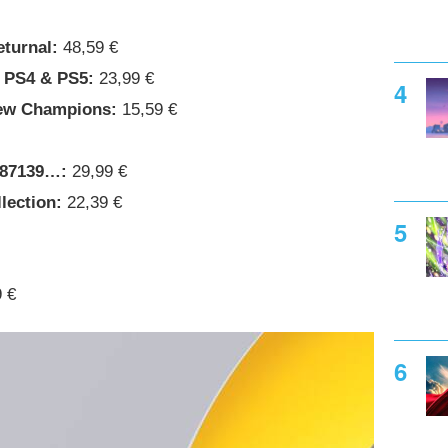
eturnal:
48,59 €
s PS4 & PS5:
23,99 €
New Champions:
15,59 €
487139…:
29,99 €
lection:
22,39 €
 €