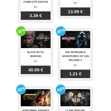
COMPLETE EDITION
PC
PC
13.99 €
3.39 €
-31%
-91%
BLACK MYTH:
THE INCREDIBLE
WUKONG
ADVENTURES OF VAN
HELSING II
PC
PC
40.99 €
1.21 €
-82%
-53%
STAR WARS: KNIGHTS
CLAIR OBSCUR: