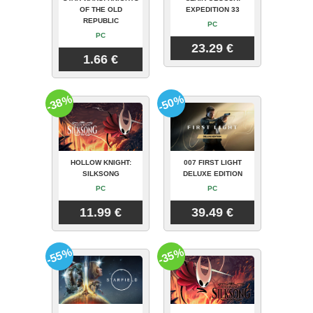
OF THE OLD
EXPEDITION 33
REPUBLIC
PC
PC
23.29 €
1.66 €
-38%
-50%
HOLLOW KNIGHT:
007 FIRST LIGHT
SILKSONG
DELUXE EDITION
PC
PC
11.99 €
39.49 €
-55%
-35%