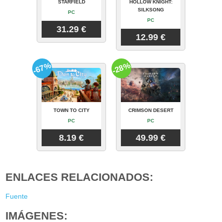
STARFIELD
HOLLOW KNIGHT:
SILKSONG
PC
PC
31.29 €
12.99 €
-67%
-28%
TOWN TO CITY
CRIMSON DESERT
PC
PC
8.19 €
49.99 €
ENLACES RELACIONADOS:
Fuente
IMÁGENES: