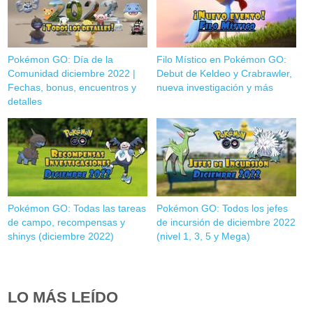
Pokémon GO: Día de la
Filo Místico en Pokémon GO:
Comunidad diciembre 2022 |
Debut de Keldeo y Crabrawler,
Fechas, bonus, encuentros y
nueva investigación y más
detalles
Pokémon GO: Todas las tareas
Pokémon GO: Todos los jefes
de campo, recompensas y
de incursión de diciembre 2022
shinys (diciembre 2022)
(nivel 1, 3, 5 y Mega)
LO MÁS LEÍDO