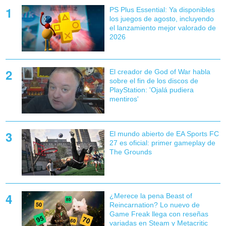
PS Plus Essential: Ya disponibles
los juegos de agosto, incluyendo
el lanzamiento mejor valorado de
2026
El creador de God of War habla
sobre el fin de los discos de
PlayStation: 'Ojalá pudiera
mentiros'
El mundo abierto de EA Sports FC
27 es oficial: primer gameplay de
The Grounds
¿Merece la pena Beast of
Reincarnation? Lo nuevo de
Game Freak llega con reseñas
variadas en Steam y Metacritic