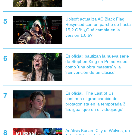
Ubisoft actualiza AC Black Flag
Resynced con un parche de hasta
15,2 GB: ¿Qué cambia en la
versión 1.0.6?
Es oficial: bautizan la nueva serie
de Stephen King en Prime Video
como 'una obra maestra' y la
'reinvención de un clásico'
Es oficial, 'The Last of Us'
confirma el gran cambio de
protagonista en la temporada 3:
'Es igual que en el videojuego'
Análisis Kusan: City of Wolves, un