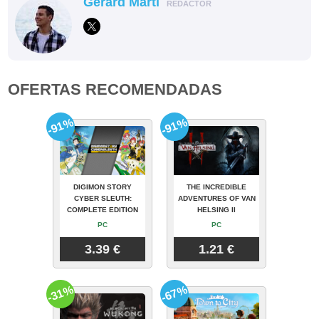
Gerard Martí
REDACTOR
OFERTAS RECOMENDADAS
-91%
-91%
DIGIMON STORY
THE INCREDIBLE
CYBER SLEUTH:
ADVENTURES OF VAN
COMPLETE EDITION
HELSING II
PC
PC
3.39 €
1.21 €
-31%
-67%