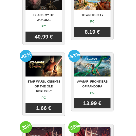
BLACK MYTH:
TOWN TO CITY
WUKONG
PC
PC
8.19 €
40.99 €
-82%
-53%
STAR WARS: KNIGHTS
AVATAR: FRONTIERS
OF THE OLD
OF PANDORA
REPUBLIC
PC
PC
13.99 €
1.66 €
-38%
-35%