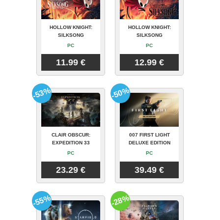
HOLLOW KNIGHT:
HOLLOW KNIGHT:
SILKSONG
SILKSONG
PC
PC
11.99 €
12.99 €
-53%
-50%
CLAIR OBSCUR:
007 FIRST LIGHT
EXPEDITION 33
DELUXE EDITION
PC
PC
23.29 €
39.49 €
-55%
-28%