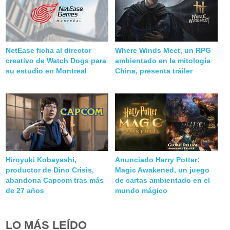
NetEase ficha al director
Where Winds Meet, un RPG
creativo de Watch Dogs para
ambientado en la mitología
su estudio en Montreal
China, presenta tráiler
Hiroyuki Kobayashi,
Anunciado Harry Potter:
productor de Dino Crisis,
Magic Awakened, un juego
abandona Capcom tras más
de cartas ambientado en el
de 27 años
mundo mágico
LO MÁS LEÍDO