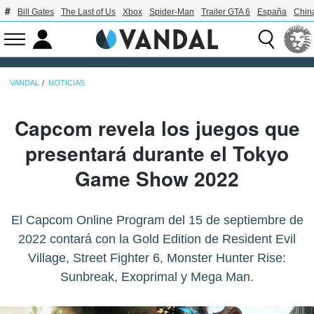
Bill Gates
The Last of Us
Xbox
Spider-Man
Trailer GTA 6
España
Chin
VANDAL
NOTICIAS
Capcom revela los juegos que
presentará durante el Tokyo
Game Show 2022
El Capcom Online Program del 15 de septiembre de
2022 contará con la Gold Edition de Resident Evil
Village, Street Fighter 6, Monster Hunter Rise:
Sunbreak, Exoprimal y Mega Man.