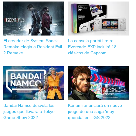
El creador de System Shock
La consola portátil retro
Remake elogia a Resident Evil
Evercade EXP incluirá 18
2 Remake
clásicos de Capcom
Bandai Namco desvela los
Konami anunciará un nuevo
juegos que llevará a Tokyo
juego de una saga 'muy
Game Show 2022
querida' en TGS 2022