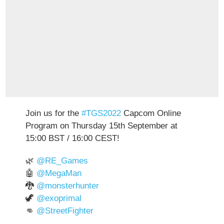
Join us for the
#TGS2022
Capcom Online
Program on Thursday 15th September at
15:00 BST / 16:00 CEST!
🌿
@RE_Games
🤖
@MegaMan
🐉
@monsterhunter
🦖
@exoprimal
👊
@StreetFighter