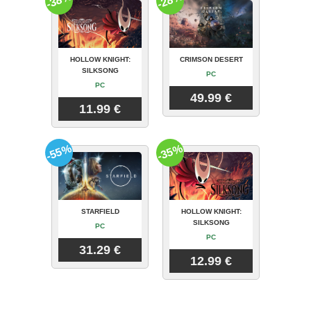
-38%
-28%
HOLLOW KNIGHT:
CRIMSON DESERT
SILKSONG
PC
PC
49.99 €
11.99 €
-55%
-35%
STARFIELD
HOLLOW KNIGHT:
SILKSONG
PC
PC
31.29 €
12.99 €