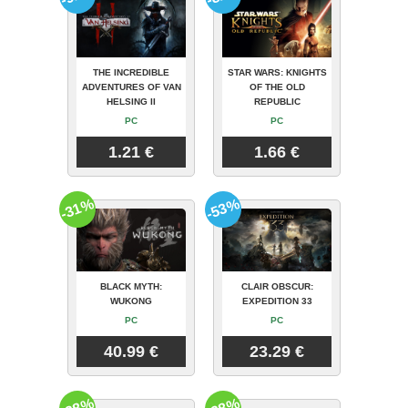
THE INCREDIBLE
STAR WARS: KNIGHTS
ADVENTURES OF VAN
OF THE OLD
HELSING II
REPUBLIC
PC
PC
1.21 €
1.66 €
-31%
-53%
BLACK MYTH:
CLAIR OBSCUR:
WUKONG
EXPEDITION 33
PC
PC
40.99 €
23.29 €