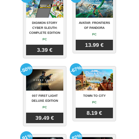
DIGIMON STORY
AVATAR: FRONTIERS
CYBER SLEUTH:
OF PANDORA
COMPLETE EDITION
PC
PC
13.99 €
3.39 €
-50%
-67%
007 FIRST LIGHT
TOWN TO CITY
DELUXE EDITION
PC
PC
8.19 €
39.49 €
-91%
-82%