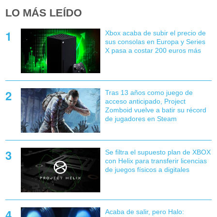
LO MÁS LEÍDO
Xbox acaba de subir el precio de
sus consolas en Europa y Series
X pasa a costar 200 euros más
Tras 13 años como juego de
acceso anticipado, Project
Zomboid vuelve a batir su récord
de jugadores en Steam
Se filtra el supuesto plan de XBOX
con Helix para transferir licencias
de juegos físicos a digitales
Acaba de salir, pero Halo: