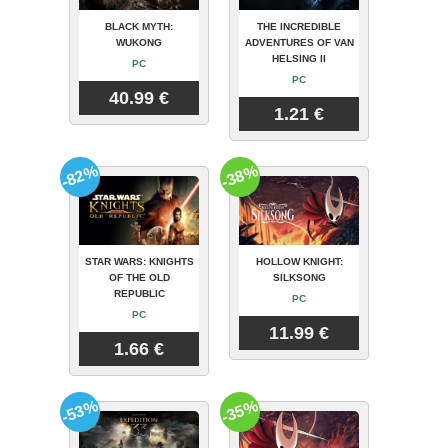
BLACK MYTH:
THE INCREDIBLE
WUKONG
ADVENTURES OF VAN
HELSING II
PC
PC
40.99 €
1.21 €
-82%
-38%
STAR WARS: KNIGHTS
HOLLOW KNIGHT:
OF THE OLD
SILKSONG
REPUBLIC
PC
PC
11.99 €
1.66 €
-53%
-35%