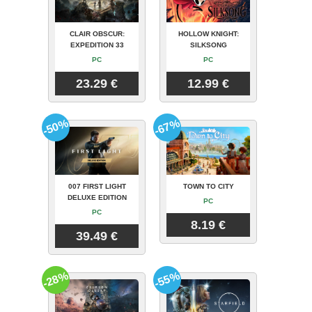
CLAIR OBSCUR:
HOLLOW KNIGHT:
EXPEDITION 33
SILKSONG
PC
PC
23.29 €
12.99 €
-50%
-67%
007 FIRST LIGHT
TOWN TO CITY
DELUXE EDITION
PC
PC
8.19 €
39.49 €
-28%
-55%