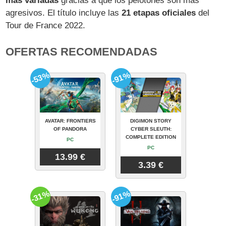
más variadas
gracias a que los pelotones son más
agresivos. El título incluye las
21 etapas oficiales
del
Tour de France 2022.
OFERTAS RECOMENDADAS
-53%
-91%
AVATAR: FRONTIERS
DIGIMON STORY
OF PANDORA
CYBER SLEUTH:
COMPLETE EDITION
PC
PC
13.99 €
3.39 €
-31%
-91%