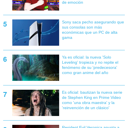
de emoción
Sony saca pecho asegurando que
sus consolas son más
económicas que un PC de alta
gama
Ya es oficial: la nueva 'Solo
Leveling' tropieza y no repite el
fenómeno de su 'predecesora'
como gran anime del año
Es oficial: bautizan la nueva serie
de Stephen King en Prime Video
como 'una obra maestra' y la
'reinvención de un clásico'
Resident Evil Veronica apunta a