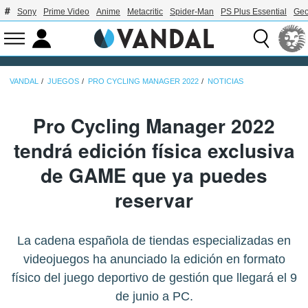
Sony
Prime Video
Anime
Metacritic
Spider-Man
PS Plus Essential
Geo
VANDAL
JUEGOS
PRO CYCLING MANAGER 2022
NOTICIAS
Pro Cycling Manager 2022
tendrá edición física exclusiva
de GAME que ya puedes
reservar
La cadena española de tiendas especializadas en
videojuegos ha anunciado la edición en formato
físico del juego deportivo de gestión que llegará el 9
de junio a PC.