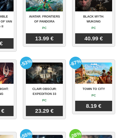
DIBLE
AVATAR: FRONTIERS
BLACK MYTH:
 OF VAN
OF PANDORA
WUKONG
 II
PC
PC
13.99 €
40.99 €
 €
-53%
-67%
IGHT:
CLAIR OBSCUR:
TOWN TO CITY
NG
EXPEDITION 33
PC
PC
8.19 €
 €
23.29 €
-55%
-28%