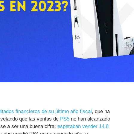
ltados financieros de su último año fiscal
, que ha
svelando que las ventas de
PS5
no han alcanzado
ese a ser una buena cifra:
esperaban vender 14,8
s que vendió PS4 en su segundo año, y