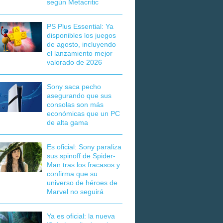
según Metacritic
PS Plus Essential: Ya
disponibles los juegos
de agosto, incluyendo
el lanzamiento mejor
valorado de 2026
Sony saca pecho
asegurando que sus
consolas son más
económicas que un PC
de alta gama
Es oficial: Sony paraliza
sus spinoff de Spider-
Man tras los fracasos y
confirma que su
universo de héroes de
Marvel no seguirá
Ya es oficial: la nueva