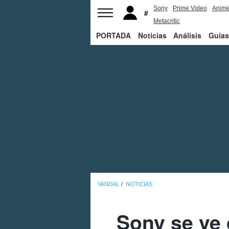
Sony
Prime Video
Anim
Metacritic
PORTADA
Noticias
Análisis
Guías
VANDAL
NOTICIAS
Sony se ve 