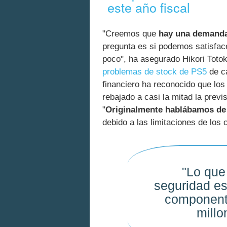
este año fiscal
"Creemos que
hay una demanda
pregunta es si podemos satisface
poco", ha asegurado Hikori Totok
problemas de stock de PS5
de ca
financiero ha reconocido que l
rebajado a casi la mitad la prev
"
Originalmente hablábamos de 2
debido a las limitaciones de los
"Lo que
seguridad es
component
millo