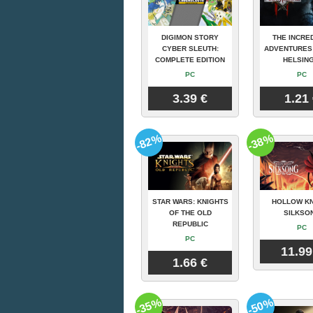
DIGIMON STORY
THE INCRE
CYBER SLEUTH:
ADVENTURES
COMPLETE EDITION
HELSING
PC
PC
3.39 €
1.21
-82%
-38%
STAR WARS: KNIGHTS
HOLLOW KN
OF THE OLD
SILKSO
REPUBLIC
PC
PC
11.99
1.66 €
-35%
-50%