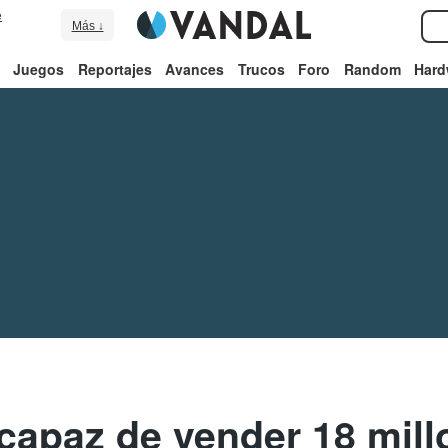
e
Más ↓
Juegos
Reportajes
Avances
Trucos
Foro
Random
Hard
capaz de vender 18 mil