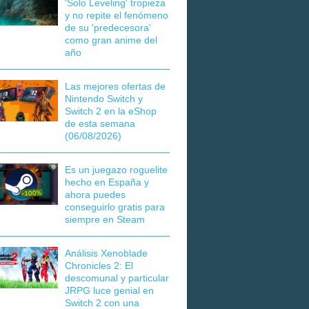
'Solo Leveling' tropieza
y no repite el fenómeno
de su 'predecesora'
como gran anime del
año
Las mejores ofertas de
Nintendo Switch y
Switch 2 en la eShop
de esta semana
(06/08/2026)
Es un juegazo roguelite
hecho en España y
ahora puedes
conseguirlo gratis para
siempre en Steam
Análisis Xenoblade
Chronicles 2: El
descomunal y particular
JRPG luce genial en
Switch 2 con una