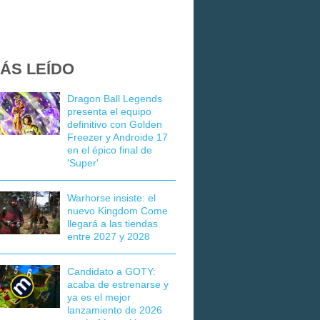
ÁS LEÍDO
Dragon Ball Legends
presenta el equipo
definitivo con Golden
Freezer y Androide 17
en el épico final de
'Super'
Warhorse insiste: el
nuevo Kingdom Come
llegará a las tiendas
entre 2027 y 2028
Candidato a GOTY:
acaba de estrenarse y
ya es el mejor
lanzamiento de 2026