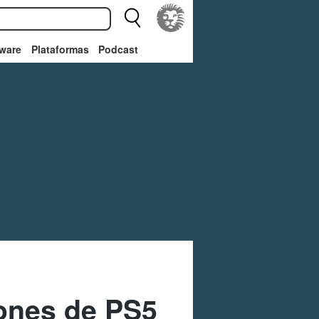
ware
Plataformas
Podcast
lones de PS5