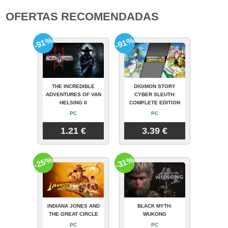
OFERTAS RECOMENDADAS
-91%
-91%
THE INCREDIBLE
DIGIMON STORY
ADVENTURES OF VAN
CYBER SLEUTH:
HELSING II
COMPLETE EDITION
PC
PC
1.21 €
3.39 €
-25%
-31%
INDIANA JONES AND
BLACK MYTH:
THE GREAT CIRCLE
WUKONG
PC
PC