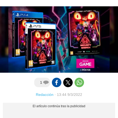
1
Redacción
·
13:44 9/3/2022