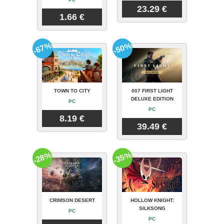
23.29 €
1.66 €
-67%
-50%
TOWN TO CITY
007 FIRST LIGHT
DELUXE EDITION
PC
PC
8.19 €
39.49 €
-28%
-35%
CRIMSON DESERT
HOLLOW KNIGHT:
SILKSONG
PC
PC