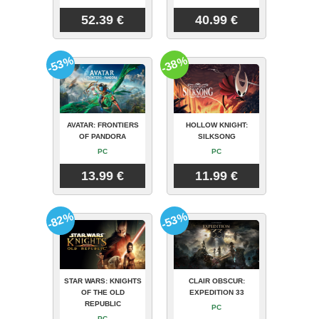
52.39 €
40.99 €
-53%
-38%
AVATAR: FRONTIERS
HOLLOW KNIGHT:
OF PANDORA
SILKSONG
PC
PC
13.99 €
11.99 €
-82%
-53%
STAR WARS: KNIGHTS
CLAIR OBSCUR:
OF THE OLD
EXPEDITION 33
REPUBLIC
PC
PC