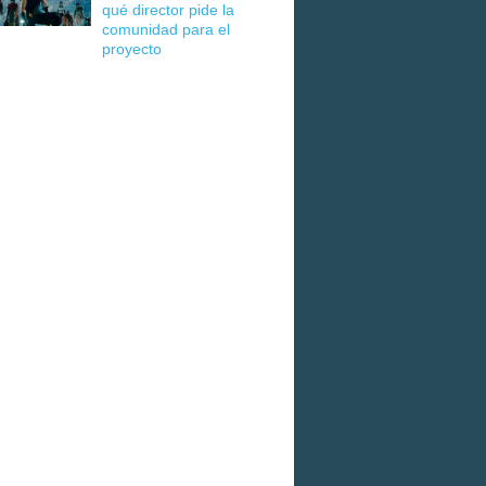
qué director pide la
comunidad para el
proyecto