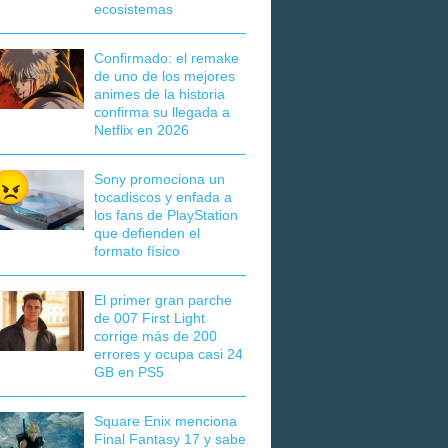
ecosistemas
Confirmado: el remake
de uno de los mejores
animes de la historia
confirma su llegada a
Netflix en 2026
Sony promociona un
tocadiscos y enfada a
los fans de PlayStation
que defienden el
formato físico
El primer gran parche
de 007 First Light
corrige más de 200
errores y ocupa casi 24
GB en PS5
Square Enix menciona
Final Fantasy 17 y sabe