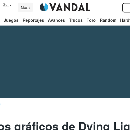
r
Sony
Más ↓
Juegos
Reportajes
Avances
Trucos
Foro
Random
Hard
S
s gráficos de Dying Lig