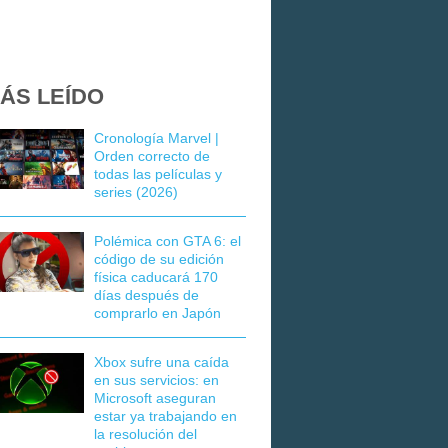
ÁS LEÍDO
Cronología Marvel |
Orden correcto de
todas las películas y
series (2026)
Polémica con GTA 6: el
código de su edición
física caducará 170
días después de
comprarlo en Japón
Xbox sufre una caída
en sus servicios: en
Microsoft aseguran
estar ya trabajando en
la resolución del