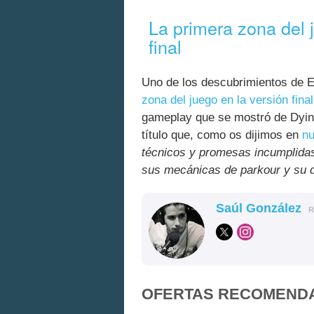
La primera zona del 
final
Uno de los descubrimientos de E
zona del juego en la versión final
gameplay que se mostró de Dying
título que, como os dijimos en
nu
técnicos y promesas incumplidas 
sus mecánicas de parkour y su 
Saúl González
R
OFERTAS RECOMEND