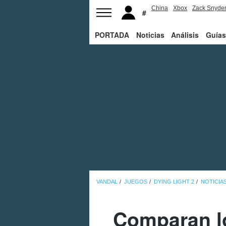
China
Xbox
Zack Snyde
PORTADA
Noticias
Análisis
Guías
VANDAL
JUEGOS
DYING LIGHT 2
NOTICIA
Comparan lo