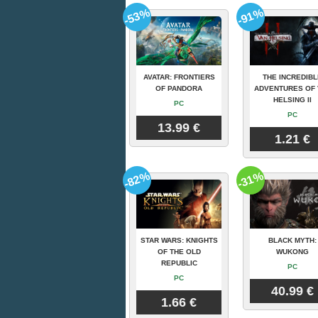
-53%
-91%
AVATAR: FRONTIERS
THE INCREDIBL
OF PANDORA
ADVENTURES OF 
HELSING II
PC
PC
13.99 €
1.21 €
-82%
-31%
STAR WARS: KNIGHTS
BLACK MYTH:
OF THE OLD
WUKONG
REPUBLIC
PC
PC
40.99 €
1.66 €