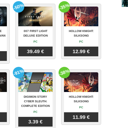
-50%
-35%
E
007 FIRST LIGHT
HOLLOW KNIGHT:
VAN
DELUXE EDITION
SILKSONG
PC
PC
39.49 €
12.99 €
-91%
-38%
DIGIMON STORY
HOLLOW KNIGHT:
CYBER SLEUTH:
SILKSONG
COMPLETE EDITION
PC
PC
11.99 €
3.39 €