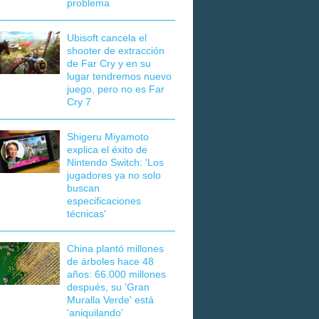
problema
Ubisoft cancela el
shooter de extracción
de Far Cry y en su
lugar tendremos nuevo
juego, pero no es Far
Cry 7
Shigeru Miyamoto
explica el éxito de
Nintendo Switch: 'Los
jugadores ya no solo
buscan
especificaciones
técnicas'
China plantó millones
de árboles hace 48
años: 66.000 millones
después, su 'Gran
Muralla Verde' está
'aniquilando'