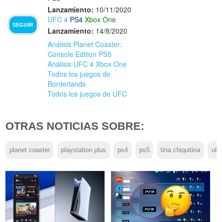
Lanzamiento:
10/11/2020
UFC 4
PS4
Xbox One
SEGUIR
Lanzamiento:
14/8/2020
Análisis Planet Coaster:
Console Edition PS5
Análisis UFC 4 Xbox One
Todos los juegos de
Borderlands
Todos los juegos de UFC
OTRAS NOTICIAS SOBRE:
planet coaster
playstation plus
ps4
ps5
tina chiquitina
ufc