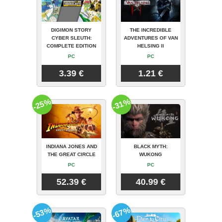
DIGIMON STORY
THE INCREDIBLE
CYBER SLEUTH:
ADVENTURES OF VAN
COMPLETE EDITION
HELSING II
PC
PC
3.39 €
1.21 €
-25%
-31%
INDIANA JONES AND
BLACK MYTH:
THE GREAT CIRCLE
WUKONG
PC
PC
52.39 €
40.99 €
-53%
-67%