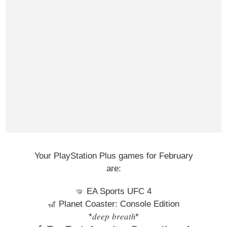
Your PlayStation Plus games for February
are:
🤜 EA Sports UFC 4
🎢 Planet Coaster: Console Edition
*𝑑𝑒𝑒𝑝 𝑏𝑟𝑒𝑎𝑡ℎ*