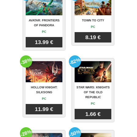
AVATAR: FRONTIERS
TOWN TO CITY
OF PANDORA
PC
PC
8.19 €
13.99 €
-38%
-82%
HOLLOW KNIGHT:
STAR WARS: KNIGHTS
SILKSONG
OF THE OLD
REPUBLIC
PC
PC
11.99 €
1.66 €
-28%
-50%