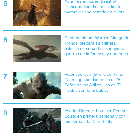
No mires arriba en Beast of
Reincarnation: la curiosidad te
matará y tiene sentido en el lore
Confirmado por Warner: 'Juego de
Tronos' prepara su primera
película con una de las mayores
guerras de la fantasía y dragones
Peter Jackson (64), lo confirma:
'No me gustan los orcos de 'El
Señor de los Anillos', los de 'El
Hobbit' son formidables'
Así de diferente iba a ser Demon's
Souls: en primera persona y con
monstruos de Dark Souls