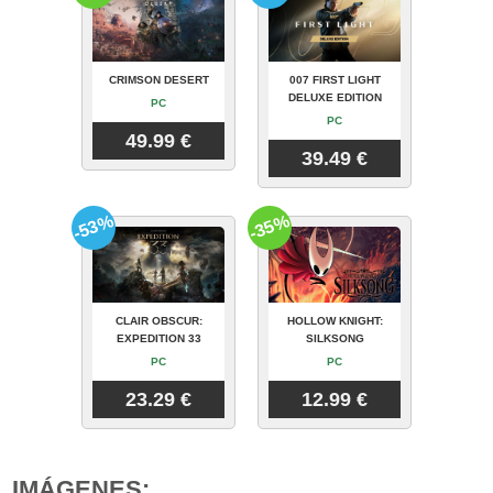
CRIMSON DESERT
007 FIRST LIGHT
DELUXE EDITION
PC
PC
49.99 €
39.49 €
-53%
-35%
CLAIR OBSCUR:
HOLLOW KNIGHT:
EXPEDITION 33
SILKSONG
PC
PC
23.29 €
12.99 €
IMÁGENES: