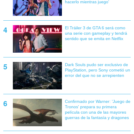
hacerlo mientras juego'
El Tráiler 3 de GTA 6 será como
una serie con gameplay y tendrá
sentido que se emita en Netflix
Dark Souls pudo ser exclusivo de
PlayStation, pero Sony cometió un
error del que no se arrepienten
Confirmado por Warner: 'Juego de
Tronos' prepara su primera
película con una de las mayores
guerras de la fantasía y dragones