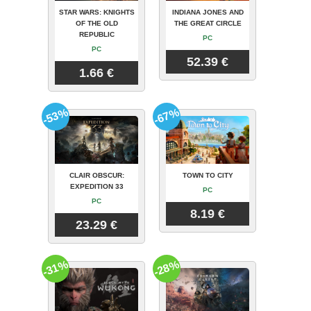
STAR WARS: KNIGHTS
INDIANA JONES AND
OF THE OLD
THE GREAT CIRCLE
REPUBLIC
PC
PC
52.39 €
1.66 €
-53%
-67%
CLAIR OBSCUR:
TOWN TO CITY
EXPEDITION 33
PC
PC
8.19 €
23.29 €
-31%
-28%