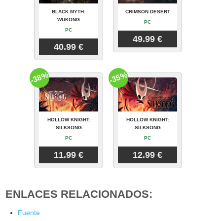
BLACK MYTH:
CRIMSON DESERT
WUKONG
PC
PC
49.99 €
40.99 €
-38%
-35%
HOLLOW KNIGHT:
HOLLOW KNIGHT:
SILKSONG
SILKSONG
PC
PC
11.99 €
12.99 €
ENLACES RELACIONADOS:
Fuente