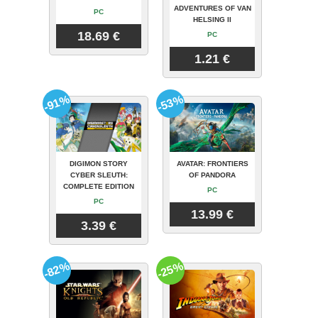
ADVENTURES OF VAN
PC
HELSING II
18.69 €
PC
1.21 €
-91%
-53%
DIGIMON STORY
AVATAR: FRONTIERS
CYBER SLEUTH:
OF PANDORA
COMPLETE EDITION
PC
PC
13.99 €
3.39 €
-82%
-25%