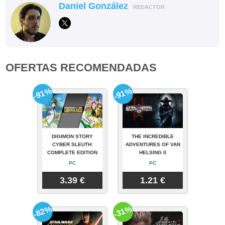
Daniel González
REDACTOR
OFERTAS RECOMENDADAS
-91%
-91%
DIGIMON STORY
THE INCREDIBLE
CYBER SLEUTH:
ADVENTURES OF VAN
COMPLETE EDITION
HELSING II
PC
PC
3.39 €
1.21 €
-82%
-31%