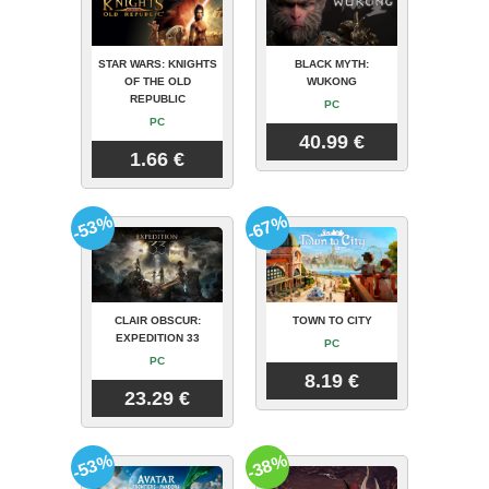
STAR WARS: KNIGHTS
BLACK MYTH:
OF THE OLD
WUKONG
REPUBLIC
PC
PC
40.99 €
1.66 €
-53%
-67%
CLAIR OBSCUR:
TOWN TO CITY
EXPEDITION 33
PC
PC
8.19 €
23.29 €
-53%
-38%