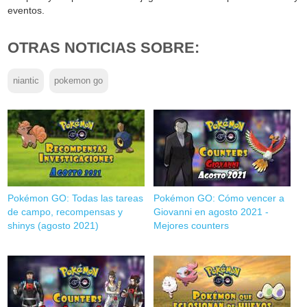
eventos.
OTRAS NOTICIAS SOBRE:
niantic
pokemon go
Pokémon GO: Todas las tareas
Pokémon GO: Cómo vencer a
de campo, recompensas y
Giovanni en agosto 2021 -
shinys (agosto 2021)
Mejores counters