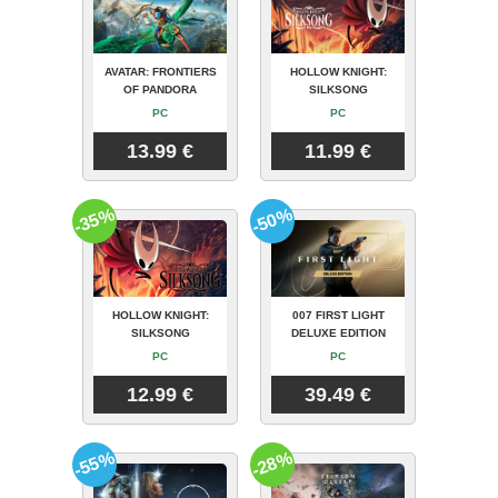
AVATAR: FRONTIERS
HOLLOW KNIGHT:
OF PANDORA
SILKSONG
PC
PC
13.99 €
11.99 €
-35%
-50%
HOLLOW KNIGHT:
007 FIRST LIGHT
SILKSONG
DELUXE EDITION
PC
PC
12.99 €
39.49 €
-55%
-28%