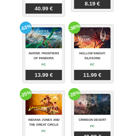
8.19 €
40.99 €
-53%
-38%
AVATAR: FRONTIERS
HOLLOW KNIGHT:
OF PANDORA
SILKSONG
PC
PC
13.99 €
11.99 €
-25%
-28%
INDIANA JONES AND
CRIMSON DESERT
THE GREAT CIRCLE
PC
PC