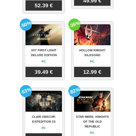
49.99 €
52.39 €
-50%
-35%
007 FIRST LIGHT
HOLLOW KNIGHT:
DELUXE EDITION
SILKSONG
PC
PC
39.49 €
12.99 €
-53%
-82%
CLAIR OBSCUR:
STAR WARS: KNIGHTS
EXPEDITION 33
OF THE OLD
REPUBLIC
PC
PC