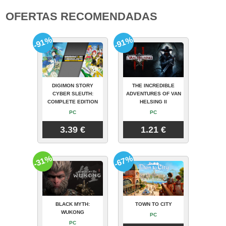
OFERTAS RECOMENDADAS
-91%
-91%
DIGIMON STORY
THE INCREDIBLE
CYBER SLEUTH:
ADVENTURES OF VAN
COMPLETE EDITION
HELSING II
PC
PC
3.39 €
1.21 €
-31%
-67%
BLACK MYTH:
TOWN TO CITY
WUKONG
PC
PC