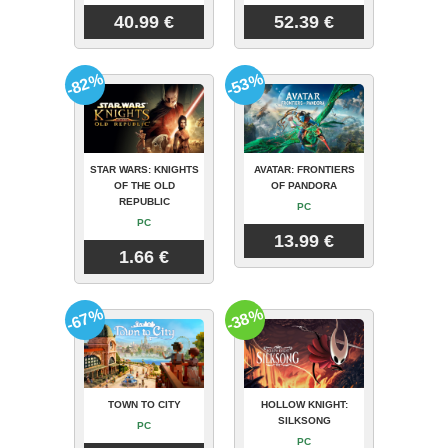
40.99 €
52.39 €
-82%
-53%
STAR WARS: KNIGHTS
AVATAR: FRONTIERS
OF THE OLD
OF PANDORA
REPUBLIC
PC
PC
13.99 €
1.66 €
-67%
-38%
TOWN TO CITY
HOLLOW KNIGHT:
SILKSONG
PC
PC