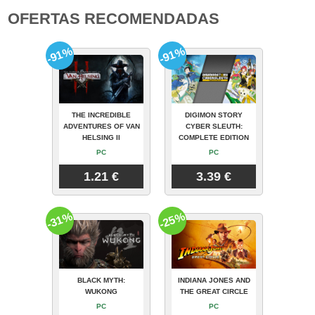
OFERTAS RECOMENDADAS
-91%
-91%
THE INCREDIBLE
DIGIMON STORY
ADVENTURES OF VAN
CYBER SLEUTH:
HELSING II
COMPLETE EDITION
PC
PC
1.21 €
3.39 €
-31%
-25%
BLACK MYTH:
INDIANA JONES AND
WUKONG
THE GREAT CIRCLE
PC
PC