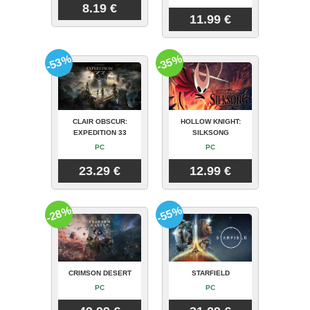
8.19 €
11.99 €
-53%
-35%
CLAIR OBSCUR:
HOLLOW KNIGHT:
EXPEDITION 33
SILKSONG
PC
PC
23.29 €
12.99 €
-28%
-55%
CRIMSON DESERT
STARFIELD
PC
PC