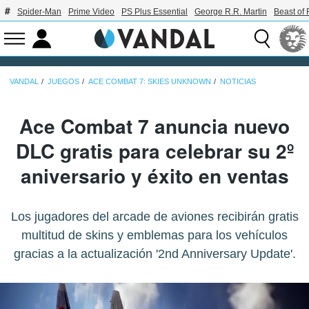
Spider-Man
Prime Video
PS Plus Essential
George R.R. Martin
Beast of 
VANDAL
JUEGOS
ACE COMBAT 7: SKIES UNKNOWN
NOTICIAS
Ace Combat 7 anuncia nuevo
DLC gratis para celebrar su 2º
aniversario y éxito en ventas
Los jugadores del arcade de aviones recibirán gratis
multitud de skins y emblemas para los vehículos
gracias a la actualización '2nd Anniversary Update'.