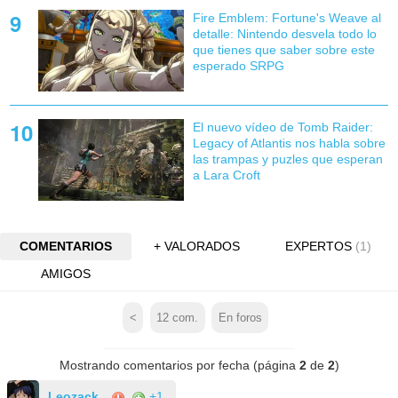
Fire Emblem: Fortune's Weave al
detalle: Nintendo desvela todo lo
que tienes que saber sobre este
esperado SRPG
El nuevo vídeo de Tomb Raider:
Legacy of Atlantis nos habla sobre
las trampas y puzles que esperan
a Lara Croft
COMENTARIOS
+ VALORADOS
EXPERTOS
(1)
AMIGOS
<
12
com.
En foros
Mostrando comentarios por fecha (página
2
de
2
)
Leozack
+1