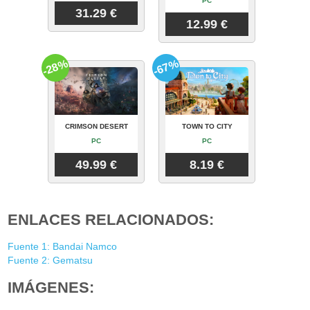
PC
31.29 €
12.99 €
-28%
-67%
CRIMSON DESERT
TOWN TO CITY
PC
PC
49.99 €
8.19 €
ENLACES RELACIONADOS:
Fuente 1: Bandai Namco
Fuente 2: Gematsu
IMÁGENES: