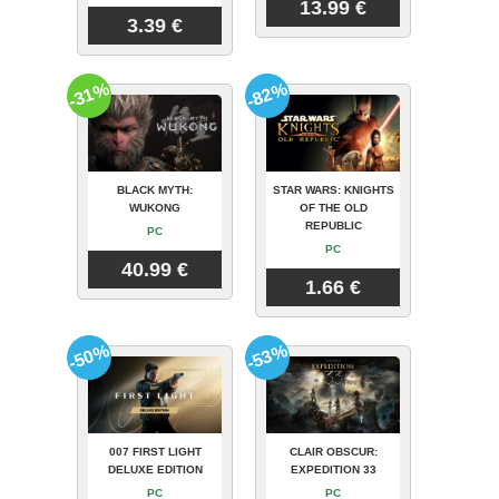
13.99 €
3.39 €
-31%
-82%
BLACK MYTH:
STAR WARS: KNIGHTS
WUKONG
OF THE OLD
REPUBLIC
PC
PC
40.99 €
1.66 €
-50%
-53%
007 FIRST LIGHT
CLAIR OBSCUR:
DELUXE EDITION
EXPEDITION 33
PC
PC