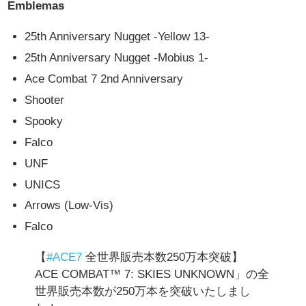
Emblemas
25th Anniversary Nugget -Yellow 13-
25th Anniversary Nugget -Mobius 1-
Ace Combat 7 2nd Anniversary
Shooter
Spooky
Falco
UNF
UNICS
Arrows (Low-Vis)
Falco
【
#ACE7
全世界販売本数250万本突破】
ACE COMBAT™ 7: SKIES UNKNOWN」の全
世界販売本数が250万本を突破いたしまし