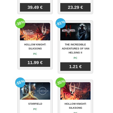
39.49 €
23.29 €
-38%
-91%
HOLLOW KNIGHT:
THE INCREDIBLE
SILKSONG
ADVENTURES OF VAN
HELSING II
PC
PC
11.99 €
1.21 €
-55%
-35%
STARFIELD
HOLLOW KNIGHT:
SILKSONG
PC