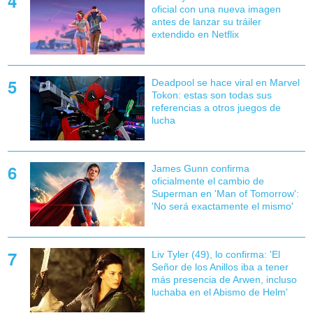
oficial con una nueva imagen
antes de lanzar su tráiler
extendido en Netflix
Deadpool se hace viral en Marvel
Tokon: estas son todas sus
referencias a otros juegos de
lucha
James Gunn confirma
oficialmente el cambio de
Superman en 'Man of Tomorrow':
'No será exactamente el mismo'
Liv Tyler (49), lo confirma: 'El
Señor de los Anillos iba a tener
más presencia de Arwen, incluso
luchaba en el Abismo de Helm'