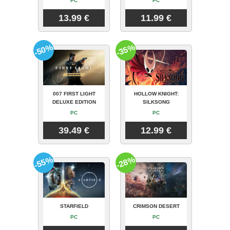
PC
PC
13.99 €
11.99 €
-50%
-35%
007 FIRST LIGHT
HOLLOW KNIGHT:
DELUXE EDITION
SILKSONG
PC
PC
39.49 €
12.99 €
-55%
-28%
STARFIELD
CRIMSON DESERT
PC
PC