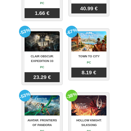
PC
40.99 €
1.66 €
-53%
-67%
CLAIR OBSCUR:
TOWN TO CITY
EXPEDITION 33
PC
PC
8.19 €
23.29 €
-53%
-38%
AVATAR: FRONTIERS
HOLLOW KNIGHT:
OF PANDORA
SILKSONG