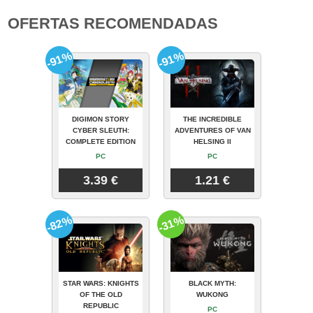
OFERTAS RECOMENDADAS
-91%
-91%
DIGIMON STORY
THE INCREDIBLE
CYBER SLEUTH:
ADVENTURES OF VAN
COMPLETE EDITION
HELSING II
PC
PC
3.39 €
1.21 €
-82%
-31%
STAR WARS: KNIGHTS
BLACK MYTH:
OF THE OLD
WUKONG
REPUBLIC
PC