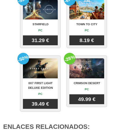
STARFIELD
TOWN TO CITY
PC
PC
31.29 €
8.19 €
-50%
-28%
007 FIRST LIGHT
CRIMSON DESERT
DELUXE EDITION
PC
PC
49.99 €
39.49 €
ENLACES RELACIONADOS: