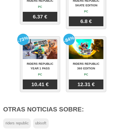
RIDERS REPUBLIC
RIDERS REPUBLIC
SKATE EDITION
PC
PC
6.37 €
6.8 €
-73%
-84%
RIDERS REPUBLIC
RIDERS REPUBLIC
YEAR 1 PASS
360 EDITION
PC
PC
10.41 €
12.31 €
OTRAS NOTICIAS SOBRE:
riders republic
ubisoft