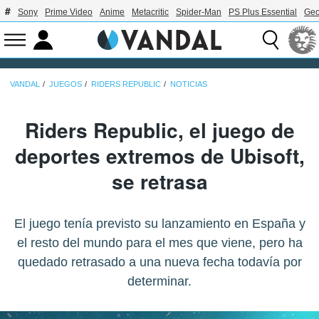
Sony
Prime Video
Anime
Metacritic
Spider-Man
PS Plus Essential
Geo
VANDAL
JUEGOS
RIDERS REPUBLIC
NOTICIAS
Riders Republic, el juego de
deportes extremos de Ubisoft,
se retrasa
El juego tenía previsto su lanzamiento en España y
el resto del mundo para el mes que viene, pero ha
quedado retrasado a una nueva fecha todavía por
determinar.