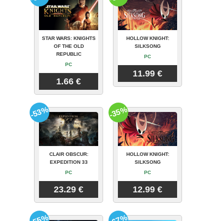
STAR WARS: KNIGHTS
HOLLOW KNIGHT:
OF THE OLD
SILKSONG
REPUBLIC
PC
PC
11.99 €
1.66 €
-53%
-35%
CLAIR OBSCUR:
HOLLOW KNIGHT:
EXPEDITION 33
SILKSONG
PC
PC
23.29 €
12.99 €
-55%
-67%