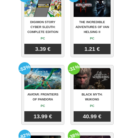
DIGIMON STORY
THE INCREDIBLE
CYBER SLEUTH:
ADVENTURES OF VAN
COMPLETE EDITION
HELSING II
PC
PC
3.39 €
1.21 €
-53%
-31%
AVATAR: FRONTIERS
BLACK MYTH:
OF PANDORA
WUKONG
PC
PC
13.99 €
40.99 €
-82%
-38%