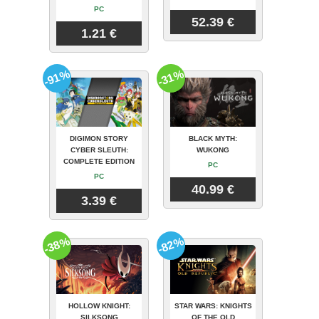
PC
52.39 €
1.21 €
-91%
-31%
DIGIMON STORY
BLACK MYTH:
CYBER SLEUTH:
WUKONG
COMPLETE EDITION
PC
PC
40.99 €
3.39 €
-38%
-82%
HOLLOW KNIGHT:
STAR WARS: KNIGHTS
SILKSONG
OF THE OLD