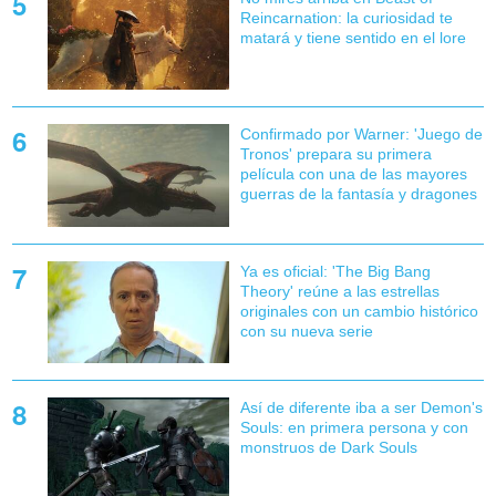
Reincarnation: la curiosidad te
matará y tiene sentido en el lore
Confirmado por Warner: 'Juego de
Tronos' prepara su primera
película con una de las mayores
guerras de la fantasía y dragones
Ya es oficial: 'The Big Bang
Theory' reúne a las estrellas
originales con un cambio histórico
con su nueva serie
Así de diferente iba a ser Demon's
Souls: en primera persona y con
monstruos de Dark Souls