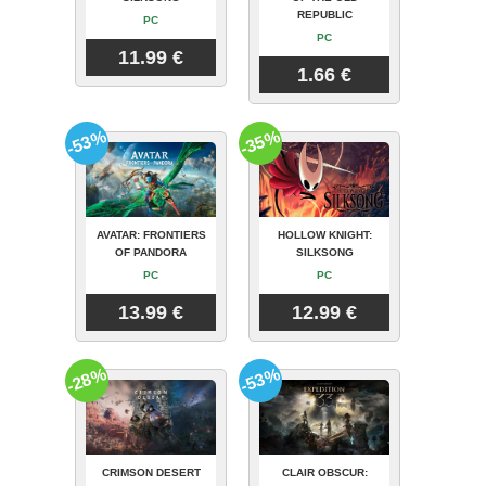
REPUBLIC
PC
PC
11.99 €
1.66 €
-53%
-35%
AVATAR: FRONTIERS
HOLLOW KNIGHT:
OF PANDORA
SILKSONG
PC
PC
13.99 €
12.99 €
-28%
-53%
CRIMSON DESERT
CLAIR OBSCUR: