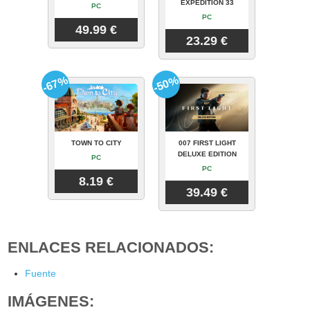
EXPEDITION 33
PC
PC
49.99 €
23.29 €
-67%
-50%
TOWN TO CITY
007 FIRST LIGHT
DELUXE EDITION
PC
PC
8.19 €
39.49 €
ENLACES RELACIONADOS:
Fuente
IMÁGENES: