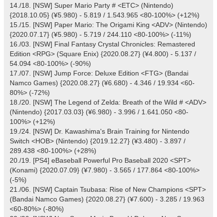
14./18. [NSW] Super Mario Party # <ETC> (Nintendo)
{2018.10.05} (¥5.980) - 5.819 / 1.543.965 <80-100%> (+12%)
15./15. [NSW] Paper Mario: The Origami King <ADV> (Nintendo)
{2020.07.17} (¥5.980) - 5.719 / 244.110 <80-100%> (-11%)
16./03. [NSW] Final Fantasy Crystal Chronicles: Remastered
Edition <RPG> (Square Enix) {2020.08.27} (¥4.800) - 5.137 /
54.094 <80-100%> (-90%)
17./07. [NSW] Jump Force: Deluxe Edition <FTG> (Bandai
Namco Games) {2020.08.27} (¥6.680) - 4.346 / 19.934 <60-
80%> (-72%)
18./20. [NSW] The Legend of Zelda: Breath of the Wild # <ADV>
(Nintendo) {2017.03.03} (¥6.980) - 3.996 / 1.641.050 <80-
100%> (+12%)
19./24. [NSW] Dr. Kawashima's Brain Training for Nintendo
Switch <HOB> (Nintendo) {2019.12.27} (¥3.480) - 3.897 /
289.438 <80-100%> (+28%)
20./19. [PS4] eBaseball Powerful Pro Baseball 2020 <SPT>
(Konami) {2020.07.09} (¥7.980) - 3.565 / 177.864 <80-100%>
(-5%)
21./06. [NSW] Captain Tsubasa: Rise of New Champions <SPT>
(Bandai Namco Games) {2020.08.27} (¥7.600) - 3.285 / 19.963
<60-80%> (-80%)