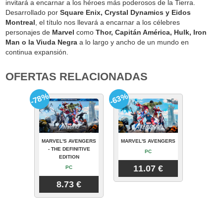
invitará a encarnar a los héroes más poderosos de la Tierra.
Desarrollado por
Square Enix, Crystal Dynamics y Eidos
Montreal
, el título nos llevará a encarnar a los célebres
personajes de
Marvel
como
Thor, Capitán América, Hulk, Iron
Man o la Viuda Negra
a lo largo y ancho de un mundo en
continua expansión.
OFERTAS RELACIONADAS
-78%
-63%
MARVEL'S AVENGERS
MARVEL'S AVENGERS
- THE DEFINITIVE
PC
EDITION
11.07 €
PC
8.73 €