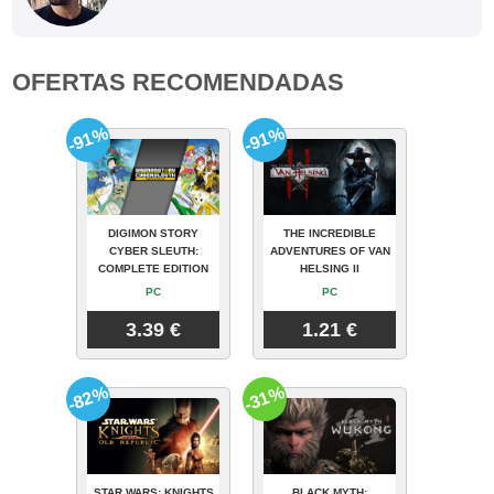
OFERTAS RECOMENDADAS
-91%
-91%
DIGIMON STORY
THE INCREDIBLE
CYBER SLEUTH:
ADVENTURES OF VAN
COMPLETE EDITION
HELSING II
PC
PC
3.39 €
1.21 €
-82%
-31%
STAR WARS: KNIGHTS
BLACK MYTH: