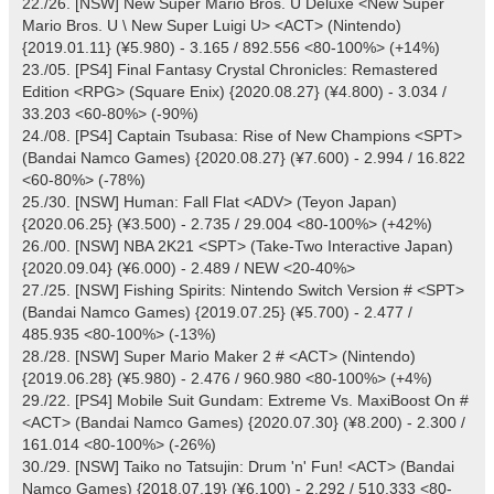
22./26. [NSW] New Super Mario Bros. U Deluxe <New Super
Mario Bros. U \ New Super Luigi U> <ACT> (Nintendo)
{2019.01.11} (¥5.980) - 3.165 / 892.556 <80-100%> (+14%)
23./05. [PS4] Final Fantasy Crystal Chronicles: Remastered
Edition <RPG> (Square Enix) {2020.08.27} (¥4.800) - 3.034 /
33.203 <60-80%> (-90%)
24./08. [PS4] Captain Tsubasa: Rise of New Champions <SPT>
(Bandai Namco Games) {2020.08.27} (¥7.600) - 2.994 / 16.822
<60-80%> (-78%)
25./30. [NSW] Human: Fall Flat <ADV> (Teyon Japan)
{2020.06.25} (¥3.500) - 2.735 / 29.004 <80-100%> (+42%)
26./00. [NSW] NBA 2K21 <SPT> (Take-Two Interactive Japan)
{2020.09.04} (¥6.000) - 2.489 / NEW <20-40%>
27./25. [NSW] Fishing Spirits: Nintendo Switch Version # <SPT>
(Bandai Namco Games) {2019.07.25} (¥5.700) - 2.477 /
485.935 <80-100%> (-13%)
28./28. [NSW] Super Mario Maker 2 # <ACT> (Nintendo)
{2019.06.28} (¥5.980) - 2.476 / 960.980 <80-100%> (+4%)
29./22. [PS4] Mobile Suit Gundam: Extreme Vs. MaxiBoost On #
<ACT> (Bandai Namco Games) {2020.07.30} (¥8.200) - 2.300 /
161.014 <80-100%> (-26%)
30./29. [NSW] Taiko no Tatsujin: Drum 'n' Fun! <ACT> (Bandai
Namco Games) {2018.07.19} (¥6.100) - 2.292 / 510.333 <80-