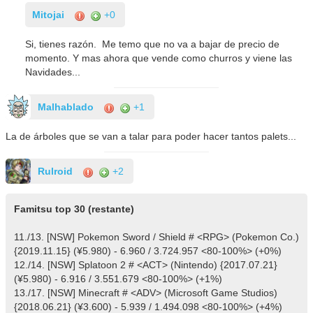
Mitojai
+0
Si, tienes razón. Me temo que no va a bajar de precio de
momento. Y mas ahora que vende como churros y viene las
Navidades...
Malhablado
+1
La de árboles que se van a talar para poder hacer tantos palets...
Rulroid
+2
Famitsu top 30 (restante)
11./13. [NSW] Pokemon Sword / Shield # <RPG> (Pokemon Co.)
{2019.11.15} (¥5.980) - 6.960 / 3.724.957 <80-100%> (+0%)
12./14. [NSW] Splatoon 2 # <ACT> (Nintendo) {2017.07.21}
(¥5.980) - 6.916 / 3.551.679 <80-100%> (+1%)
13./17. [NSW] Minecraft # <ADV> (Microsoft Game Studios)
{2018.06.21} (¥3.600) - 5.939 / 1.494.098 <80-100%> (+4%)