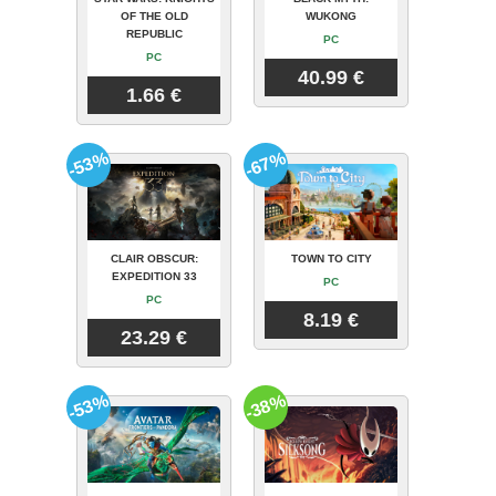
OF THE OLD
WUKONG
REPUBLIC
PC
PC
40.99 €
1.66 €
-53%
-67%
CLAIR OBSCUR:
TOWN TO CITY
EXPEDITION 33
PC
PC
8.19 €
23.29 €
-53%
-38%