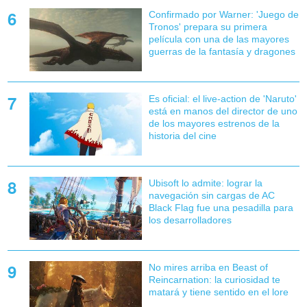
Confirmado por Warner: 'Juego de
Tronos' prepara su primera
película con una de las mayores
guerras de la fantasía y dragones
Es oficial: el live-action de 'Naruto'
está en manos del director de uno
de los mayores estrenos de la
historia del cine
Ubisoft lo admite: lograr la
navegación sin cargas de AC
Black Flag fue una pesadilla para
los desarrolladores
No mires arriba en Beast of
Reincarnation: la curiosidad te
matará y tiene sentido en el lore