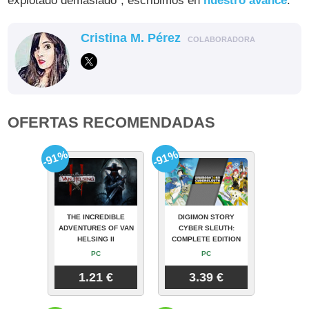
explotado demasiado", escribimos en
nuestro avance
.
Cristina M. Pérez
COLABORADORA
OFERTAS RECOMENDADAS
-91%
-91%
THE INCREDIBLE
DIGIMON STORY
ADVENTURES OF VAN
CYBER SLEUTH:
HELSING II
COMPLETE EDITION
PC
PC
1.21 €
3.39 €