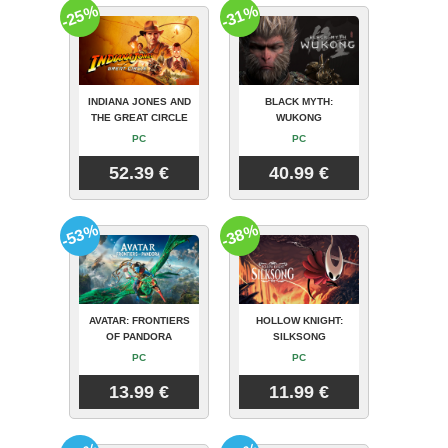
-25%
-31%
INDIANA JONES AND
BLACK MYTH:
THE GREAT CIRCLE
WUKONG
PC
PC
52.39 €
40.99 €
-53%
-38%
AVATAR: FRONTIERS
HOLLOW KNIGHT:
OF PANDORA
SILKSONG
PC
PC
13.99 €
11.99 €