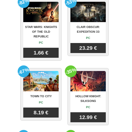
-82%
-53%
STAR WARS: KNIGHTS
CLAIR OBSCUR:
OF THE OLD
EXPEDITION 33
REPUBLIC
PC
PC
23.29 €
1.66 €
-67%
-35%
TOWN TO CITY
HOLLOW KNIGHT:
SILKSONG
PC
PC
8.19 €
12.99 €