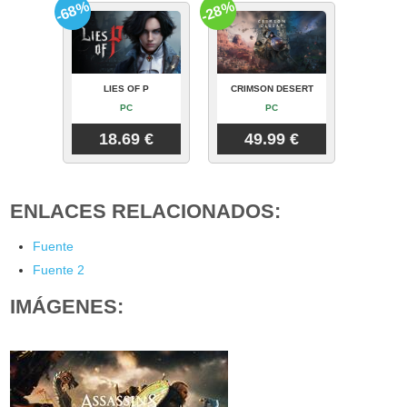
-68%
-28%
LIES OF P
CRIMSON DESERT
PC
PC
18.69 €
49.99 €
ENLACES RELACIONADOS:
Fuente
Fuente 2
IMÁGENES: