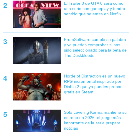
El Tráiler 3 de GTA 6 será como
una serie con gameplay y tendrá
sentido que se emita en Netflix
FromSoftware cumple su palabra
y ya puedes comprobar si has
sido seleccionado para la beta de
The Duskbloods
Horde of Distraction es un nuevo
RPG incremental inspirado por
Diablo 2 que ya puedes probar
gratis en Steam
Solo Leveling Karma mantiene su
estreno en 2026: el juego más
importante de la serie prepara
noticias