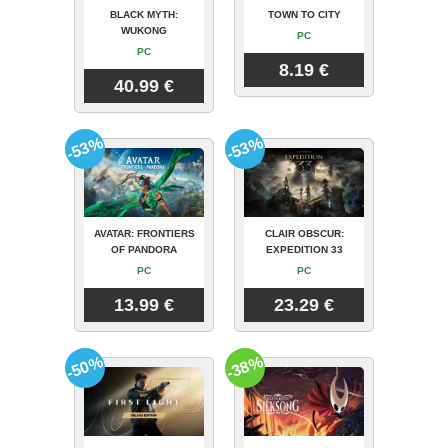
BLACK MYTH:
TOWN TO CITY
WUKONG
PC
PC
8.19 €
40.99 €
-53%
-53%
AVATAR: FRONTIERS
CLAIR OBSCUR:
OF PANDORA
EXPEDITION 33
PC
PC
13.99 €
23.29 €
-50%
-38%