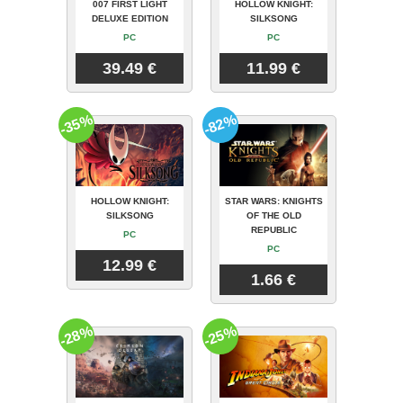
007 FIRST LIGHT
HOLLOW KNIGHT:
DELUXE EDITION
SILKSONG
PC
PC
39.49 €
11.99 €
-35%
-82%
HOLLOW KNIGHT:
STAR WARS: KNIGHTS
SILKSONG
OF THE OLD
REPUBLIC
PC
PC
12.99 €
1.66 €
-28%
-25%