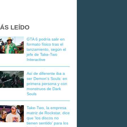
ÁS LEÍDO
GTA 6 podría salir en
formato físico tras el
lanzamiento, según el
jefe de Take-Two
Interactive
Así de diferente iba a
ser Demon's Souls: en
primera persona y con
monstruos de Dark
Souls
Take-Two, la empresa
matriz de Rockstar, dice
que 'los discos no
tienen sentido' para los