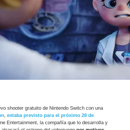
evo shooter gratuito de Nintendo Switch con una
on
,
estaba previsto para el próximo 28 de
e Entertainment, la compañía que lo desarrolla y
 atrasará el estreno del videojuego
por motivos