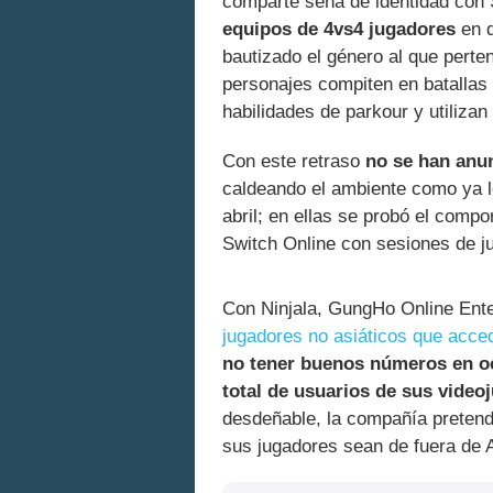
comparte seña de identidad con
equipos de 4vs4 jugadores
en d
bautizado el género al que per
personajes compiten en batallas
habilidades de parkour y utilizan 
Con este retraso
no se han anun
caldeando el ambiente como ya lo
abril; en ellas se probó el comp
Switch Online con sesiones de j
Con Ninjala, GungHo Online Ent
jugadores no asiáticos que acce
no tener buenos números en oc
total de usuarios de sus video
desdeñable, la compañía pretend
sus jugadores sean de fuera de 