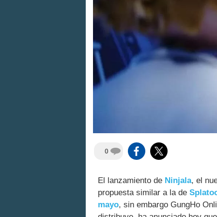
0
El lanzamiento de
Ninjala
, el nu
propuesta similar a la de
Splato
mayo
, sin embargo GungHo Onlin
distribuye, ha anunciado hoy que