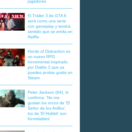
jugadores
El Tráiler 3 de GTA 6
será como una serie
con gameplay y tendrá
sentido que se emita en
Netflix
Horde of Distraction es
un nuevo RPG
incremental inspirado
por Diablo 2 que ya
puedes probar gratis en
Steam
Peter Jackson (64), lo
confirma: 'No me
gustan los orcos de 'El
Señor de los Anillos',
los de 'El Hobbit' son
formidables'