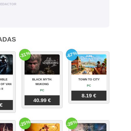
REDACTOR
ADAS
-31%
-67%
DIBLE
BLACK MYTH:
TOWN TO CITY
 OF VAN
WUKONG
PC
 II
PC
8.19 €
40.99 €
 €
-25%
-28%