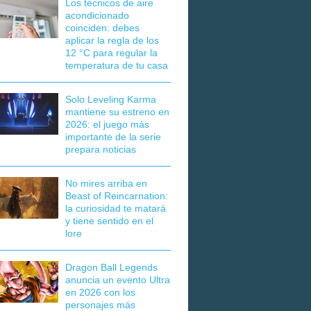
Los técnicos de aire
acondicionado
coinciden: debes
aplicar la regla de los
12 °C para regular la
temperatura de tu casa
Solo Leveling Karma
mantiene su estreno en
2026: el juego más
importante de la serie
prepara noticias
No mires arriba en
Beast of Reincarnation:
la curiosidad te matará
y tiene sentido en el
lore
Dragon Ball Legends
anuncia un evento Ultra
en 2026 con los
personajes más