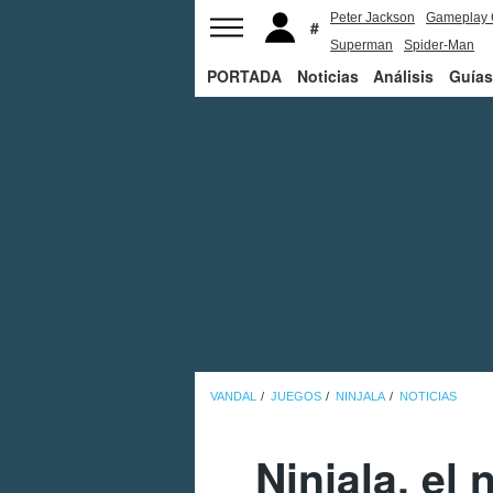
Peter Jackson
Gameplay 
Superman
Spider-Man
PORTADA
Noticias
Análisis
Guías
VANDAL
JUEGOS
NINJALA
NOTICIAS
Ninjala, el