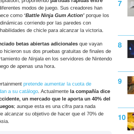
 Splatoon, proponiendo
partidas rápidas entre
iferentes modos de juego. Sus creadores han
tenece como
‘Battle Ninja Gum Action’
porque los
 dinámicas corriendo por las paredes con
habilidades de chicle para alcanzar la victoria.
ciado betas abiertas adicionales
que vayan
 hicieron sus dos pruebas gratuitas de finales de
ortamiento de
Ninjala
en los servidores de Nintendo
uego de apenas una hora.
ertainment
pretende aumentar la cuota de
dan a su catálogo
. Actualmente
la compañía dice
cidente, un mercado que le aporta un 40% del
juegos
; aunque esta es una cifra para nada
e alcanzar su objetivo de hacer que el 70% de
Asia.