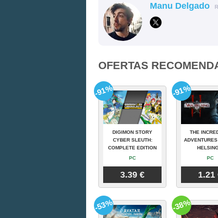
Manu Delgado
OFERTAS RECOMEND
-91%
-91%
DIGIMON STORY
THE INCRE
CYBER SLEUTH:
ADVENTURES
COMPLETE EDITION
HELSING
PC
PC
3.39 €
1.21
-53%
-38%