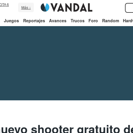
GTA 6
Más ↓
Juegos
Reportajes
Avances
Trucos
Foro
Random
Hard
 nuevo shooter gratuito d