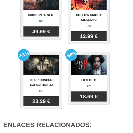
CRIMSON DESERT
HOLLOW KNIGHT:
SILKSONG
PC
PC
49.99 €
12.99 €
-53%
-68%
CLAIR OBSCUR:
LIES OF P
EXPEDITION 33
PC
PC
18.69 €
23.29 €
ENLACES RELACIONADOS: