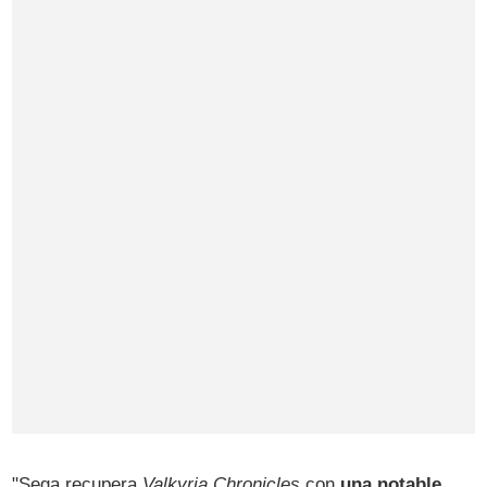
"Sega recupera
Valkyria Chronicles
con
una notable