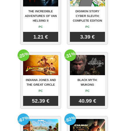
THE INCREDIBLE
DIGIMON STORY
ADVENTURES OF VAN
CYBER SLEUTH:
HELSING II
COMPLETE EDITION
PC
PC
1.21 €
3.39 €
-25%
-31%
INDIANA JONES AND
BLACK MYTH:
THE GREAT CIRCLE
WUKONG
PC
PC
52.39 €
40.99 €
-67%
-82%