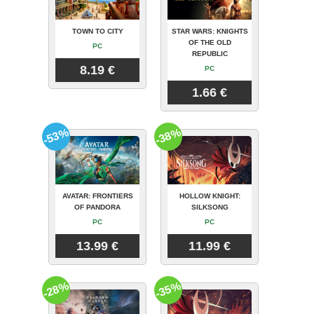
TOWN TO CITY
STAR WARS: KNIGHTS
OF THE OLD
PC
REPUBLIC
8.19 €
PC
1.66 €
-53%
-38%
AVATAR: FRONTIERS
HOLLOW KNIGHT:
OF PANDORA
SILKSONG
PC
PC
13.99 €
11.99 €
-28%
-35%