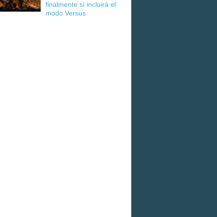
finalmente sí incluirá el
modo Versus