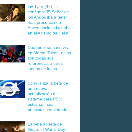
Liv Tyler (49), lo
confirma: 'El Señor de
los Anillos iba a tener
más presencia de
Arwen, incluso luchaba
en el Abismo de Helm'
Deadpool se hace viral
en Marvel Tokon: estas
son todas sus
referencias a otros
juegos de lucha
Sony lanza la beta de
una nueva
actualización de
sistema para PS5:
estas son sus
principales novedades
La beta abierta de
Gears of War E-Day