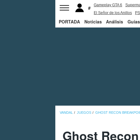
Gameplay GTA 6
Superm
El Señor de los Anillos
PS
PORTADA
Noticias
Análisis
Guías
VANDAL
JUEGOS
GHOST RECON BREAKPOI
Ghost Recon 