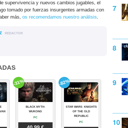
e supervivencia y nuevos cambios jugables, el
élago tomado por fuerzas insurgentes armadas con
 saber más,
os recomendamos nuestro análisis
.
z
REDACTOR
ADAS
-31%
-82%
E
BLACK MYTH:
STAR WARS: KNIGHTS
VAN
WUKONG
OF THE OLD
REPUBLIC
PC
PC
40.99 €