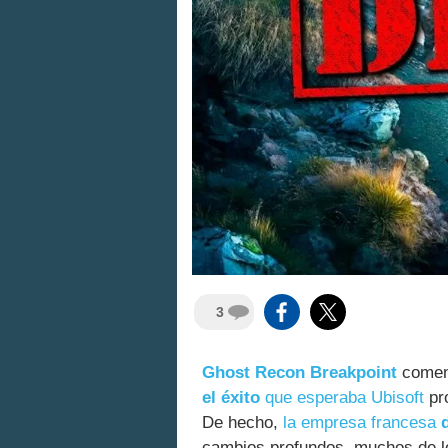
3
Ghost Recon Breakpoint
comenz
el éxito
que esperaba Ubisoft
pro
De hecho,
la empresa francesa
cambios profundos, muchos de lo