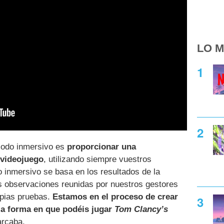
LO M
modo inmersivo es
proporcionar una
 videojuego
, utilizando siempre vuestros
inmersivo se basa en los resultados de la
s observaciones reunidas por nuestros gestores
opias pruebas.
Estamos en el proceso de crear
la forma en que podéis jugar
Tom Clancy’s
arcaba.