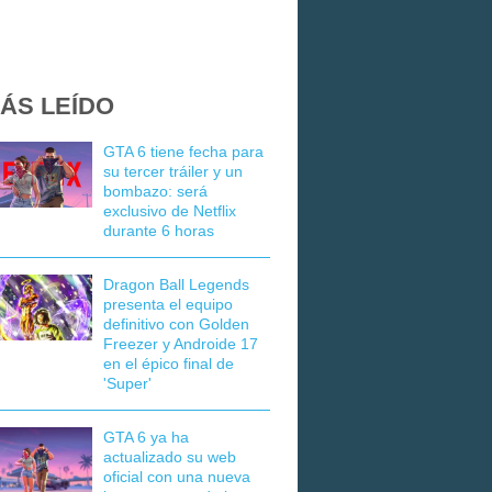
ÁS LEÍDO
GTA 6 tiene fecha para
su tercer tráiler y un
bombazo: será
exclusivo de Netflix
durante 6 horas
Dragon Ball Legends
presenta el equipo
definitivo con Golden
Freezer y Androide 17
en el épico final de
'Super'
GTA 6 ya ha
actualizado su web
oficial con una nueva