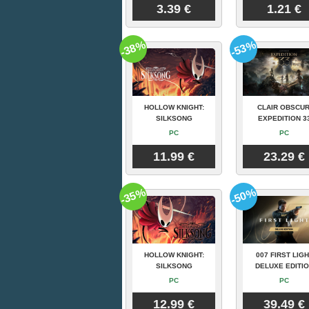
3.39 €
1.21 €
-38%
-53%
HOLLOW KNIGHT:
CLAIR OBSCUR
SILKSONG
EXPEDITION 3
PC
PC
11.99 €
23.29 €
-35%
-50%
HOLLOW KNIGHT:
007 FIRST LIGH
SILKSONG
DELUXE EDITI
PC
PC
12.99 €
39.49 €