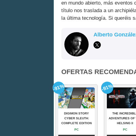
en mundo abierto, más eventos d
título nos traslada a un archipi
la última tecnología. Si queréis
Alberto Gonzále
OFERTAS RECOMEND
-91%
-91%
DIGIMON STORY
THE INCREDIBL
CYBER SLEUTH:
ADVENTURES OF 
COMPLETE EDITION
HELSING II
PC
PC