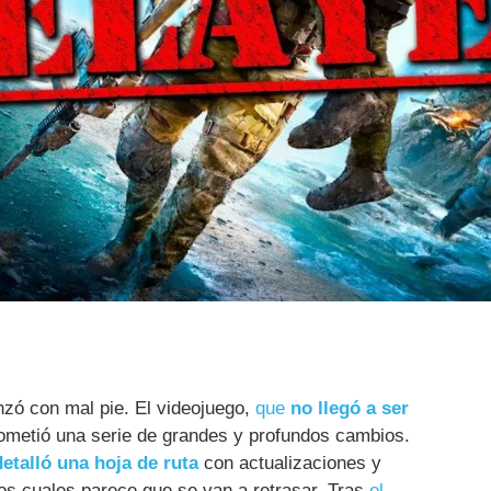
ó con mal pie. El videojuego,
que
no llegó a ser
metió una serie de grandes y profundos cambios.
detalló una hoja de ruta
con actualizaciones y
s cuales parece que se van a retrasar. Tras
el