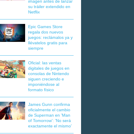
imagen antes de lanzar
su tráiler extendido en
Netflix
Epic Games Store
regala dos nuevos
juegos: reclámalos ya y
llévatelos gratis para
siempre
Oficial: las ventas
digitales de juegos en
consolas de Nintendo
siguen creciendo e
imponiéndose al
formato físico
James Gunn confirma
oficialmente el cambio
de Superman en 'Man
of Tomorrow': 'No será
exactamente el mismo'