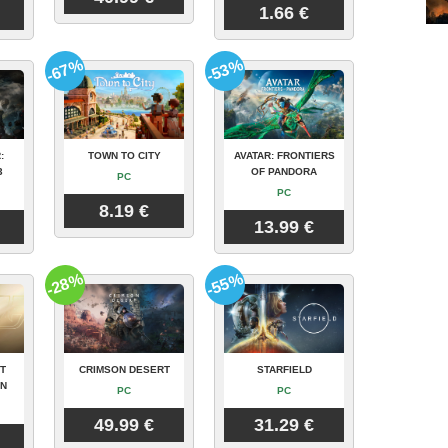
1.66 €
-67%
-53%
:
TOWN TO CITY
AVATAR: FRONTIERS
3
OF PANDORA
PC
PC
8.19 €
13.99 €
-28%
-55%
T
CRIMSON DESERT
STARFIELD
ON
PC
PC
49.99 €
31.29 €