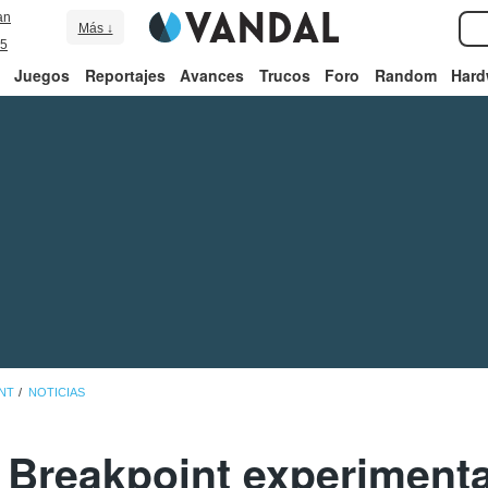
an
Más ↓
5
Juegos
Reportajes
Avances
Trucos
Foro
Random
Hard
NT
NOTICIAS
Breakpoint experiment