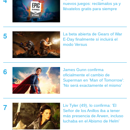
nuevos juegos: reclámalos ya y
llévatelos gratis para siempre
La beta abierta de Gears of War
E-Day finalmente sí incluirá el
modo Versus
James Gunn confirma
oficialmente el cambio de
Superman en 'Man of Tomorrow':
'No será exactamente el mismo'
Liv Tyler (49), lo confirma: 'El
Señor de los Anillos iba a tener
más presencia de Arwen, incluso
luchaba en el Abismo de Helm'