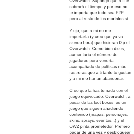
Overwatch. Supongo que a ti te
sobrará el tiempo y por eso no
te importa que todo sea F2P
pero al resto de los mortales sí.
Y ojo, que a mi no me
importaría (y creo que ya va
siendo hora) que hicieran f2p el
Overwatch. Como bien dices,
aumentaría el número de
jugadores pero vendría
acompañado de políticas más
rastreras que a ti tanto te gustan
y a mi me harían abandonar.
Creo que la has tomado con el
juego equivocado. Overwatch, a
pesar de las loot boxes, es un
juego que siguen añadiendo
contenido (mapas, personajes,
skins, sprays, eventos...) y el
OW2 pinta prometedor. Prefiero
pagar de una vez y desbloquear