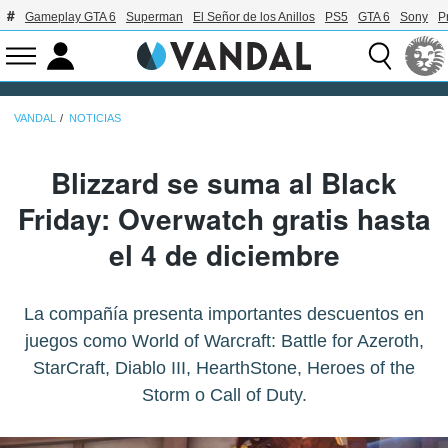
Gameplay GTA 6
Superman
El Señor de los Anillos
PS5
GTA 6
Sony
P
VANDAL
NOTICIAS
Blizzard se suma al Black
Friday: Overwatch gratis hasta
el 4 de diciembre
La compañía presenta importantes descuentos en
juegos como World of Warcraft: Battle for Azeroth,
StarCraft, Diablo III, HearthStone, Heroes of the
Storm o Call of Duty.