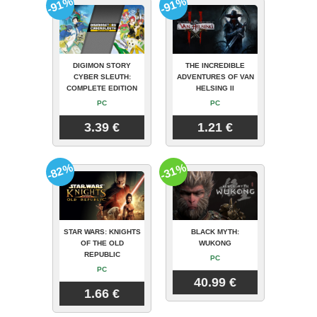
-91%
-91%
DIGIMON STORY
THE INCREDIBLE
CYBER SLEUTH:
ADVENTURES OF VAN
COMPLETE EDITION
HELSING II
PC
PC
3.39 €
1.21 €
-82%
-31%
STAR WARS: KNIGHTS
BLACK MYTH:
OF THE OLD
WUKONG
REPUBLIC
PC
PC
40.99 €
1.66 €