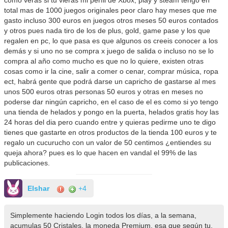
como veras si tu vieras mi perfil de Xbox, play y steam tengo en
total mas de 1000 juegos originales peor claro hay meses que me
gasto incluso 300 euros en juegos otros meses 50 euros contados
y otros pues nada tiro de los de plus, gold, game pase y los que
regalen en pc, lo que pasa es que algunos os creeis conocer a los
demás y si uno no se compra x juego de salida o incluso no se lo
compra al año como mucho es que no lo quiere, existen otras
cosas como ir la cine, salir a comer o cenar, comprar música, ropa
ect, habrá gente que podrá darse un capricho de gastarse al mes
unos 500 euros otras personas 50 euros y otras en meses no
poderse dar ningún capricho, en el caso de el es como si yo tengo
una tienda de helados y pongo en la puerta, helados gratis hoy las
24 horas del dia pero cuando entre y quieras pedirme uno te digo
tienes que gastarte en otros productos de la tienda 100 euros y te
regalo un cucurucho con un valor de 50 centimos ¿entiendes su
queja ahora? pues es lo que hacen en vandal el 99% de las
publicaciones.
Elshar
+4
Simplemente haciendo Login todos los días, a la semana,
acumulas 50 Cristales, la moneda Premium, esa que según tu,