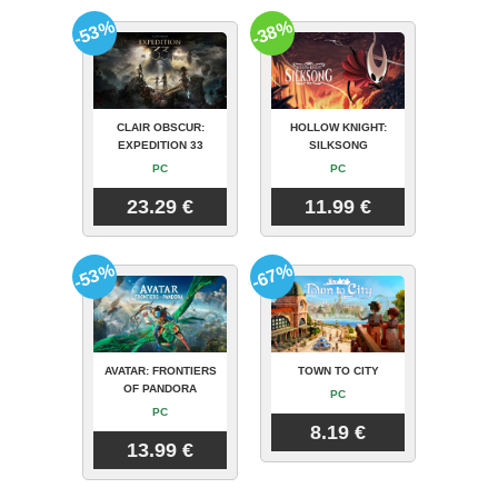
-53%
-38%
CLAIR OBSCUR:
HOLLOW KNIGHT:
EXPEDITION 33
SILKSONG
PC
PC
23.29 €
11.99 €
-53%
-67%
AVATAR: FRONTIERS
TOWN TO CITY
OF PANDORA
PC
PC
8.19 €
13.99 €