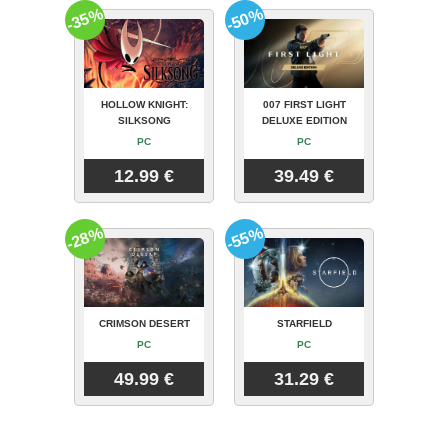
-35%
-50%
HOLLOW KNIGHT:
007 FIRST LIGHT
SILKSONG
DELUXE EDITION
PC
PC
12.99 €
39.49 €
-28%
-55%
CRIMSON DESERT
STARFIELD
PC
PC
49.99 €
31.29 €