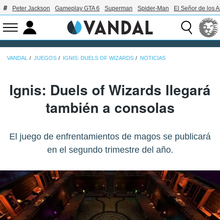
Peter Jackson
Gameplay GTA 6
Superman
Spider-Man
El Señor de los A
VANDAL
JUEGOS
IGNIS: DUELS OF WIZARDS
NOTICIAS
Ignis: Duels of Wizards llegará
también a consolas
El juego de enfrentamientos de magos se publicará
en el segundo trimestre del año.