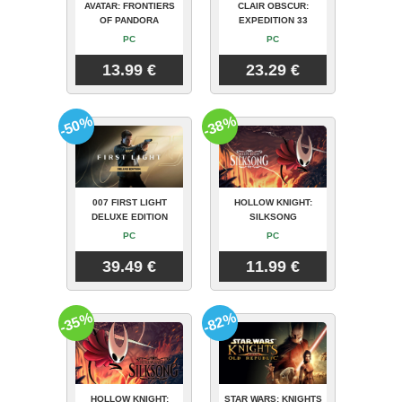
AVATAR: FRONTIERS
CLAIR OBSCUR:
OF PANDORA
EXPEDITION 33
PC
PC
13.99 €
23.29 €
-50%
-38%
007 FIRST LIGHT
HOLLOW KNIGHT:
DELUXE EDITION
SILKSONG
PC
PC
39.49 €
11.99 €
-35%
-82%
HOLLOW KNIGHT:
STAR WARS: KNIGHTS