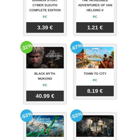
DIGIMON STORY
THE INCREDIBLE
CYBER SLEUTH:
ADVENTURES OF VAN
COMPLETE EDITION
HELSING II
PC
PC
3.39 €
1.21 €
-31%
-67%
BLACK MYTH:
TOWN TO CITY
WUKONG
PC
PC
8.19 €
40.99 €
-53%
-53%