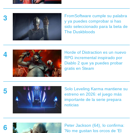
FromSoftware cumple su palabra
y ya puedes comprobar si has
sido seleccionado para la beta de
The Duskbloods
Horde of Distraction es un nuevo
RPG incremental inspirado por
Diablo 2 que ya puedes probar
gratis en Steam
Solo Leveling Karma mantiene su
estreno en 2026: el juego más
importante de la serie prepara
noticias
Peter Jackson (64), lo confirma:
'No me gustan los orcos de 'El