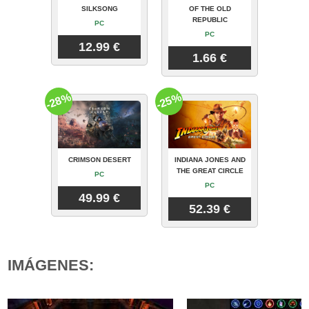
SILKSONG
OF THE OLD
REPUBLIC
PC
PC
12.99 €
1.66 €
-28%
-25%
CRIMSON DESERT
INDIANA JONES AND
THE GREAT CIRCLE
PC
PC
49.99 €
52.39 €
IMÁGENES: