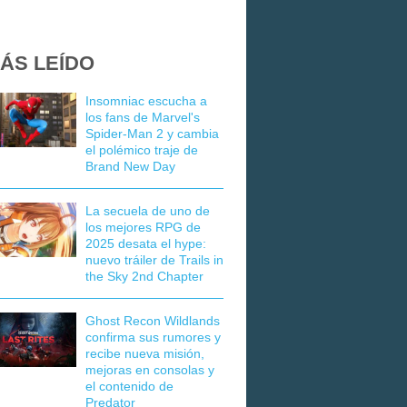
ÁS LEÍDO
Insomniac escucha a
los fans de Marvel's
Spider-Man 2 y cambia
el polémico traje de
Brand New Day
La secuela de uno de
los mejores RPG de
2025 desata el hype:
nuevo tráiler de Trails in
the Sky 2nd Chapter
Ghost Recon Wildlands
confirma sus rumores y
recibe nueva misión,
mejoras en consolas y
el contenido de
Predator