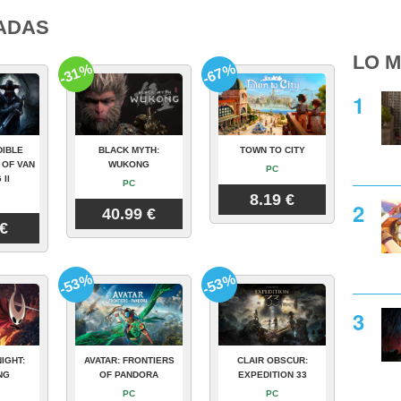
ADAS
LO M
-31%
-67%
DIBLE
BLACK MYTH:
TOWN TO CITY
 OF VAN
WUKONG
PC
 II
PC
8.19 €
40.99 €
 €
-53%
-53%
IGHT:
AVATAR: FRONTIERS
CLAIR OBSCUR:
NG
OF PANDORA
EXPEDITION 33
PC
PC