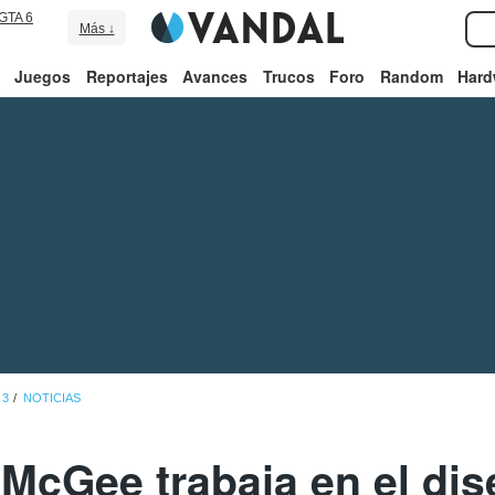
GTA 6
Más ↓
Juegos
Reportajes
Avances
Trucos
Foro
Random
Hard
 3
NOTICIAS
McGee trabaja en el dise