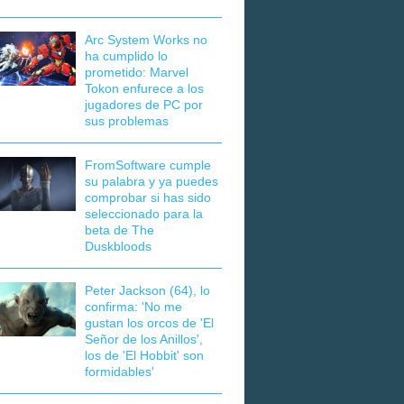
Arc System Works no
ha cumplido lo
prometido: Marvel
Tokon enfurece a los
jugadores de PC por
sus problemas
FromSoftware cumple
su palabra y ya puedes
comprobar si has sido
seleccionado para la
beta de The
Duskbloods
Peter Jackson (64), lo
confirma: 'No me
gustan los orcos de 'El
Señor de los Anillos',
los de 'El Hobbit' son
formidables'