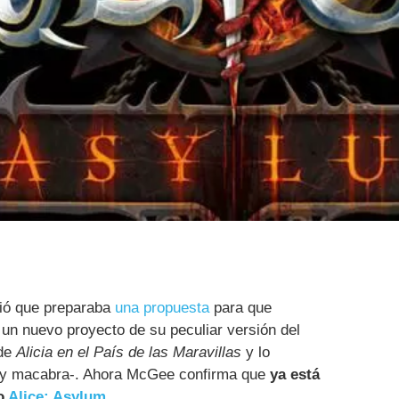
ió que preparaba
una propuesta
para que
a un nuevo proyecto de su peculiar versión del
 de
Alicia en el País de las Maravillas
y lo
ra y macabra-. Ahora McGee confirma que
ya está
do
Alice: Asylum
.