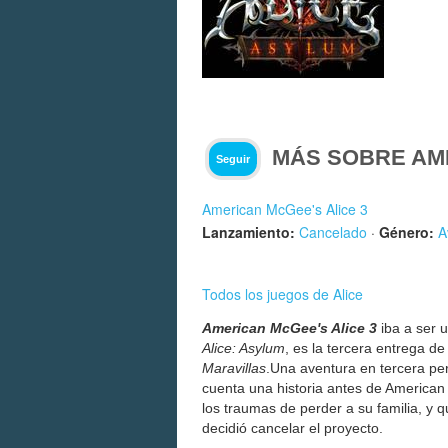
MÁS SOBRE AME
Seguir
American McGee's Alice 3
Lanzamiento:
Cancelado
·
Género:
A
Todos los juegos de Alice
American McGee's Alice 3
iba a ser 
Alice: Asylum
, es la tercera entrega d
Maravillas
.Una aventura en tercera per
cuenta una historia antes de American
los traumas de perder a su familia, y q
decidió cancelar el proyecto.