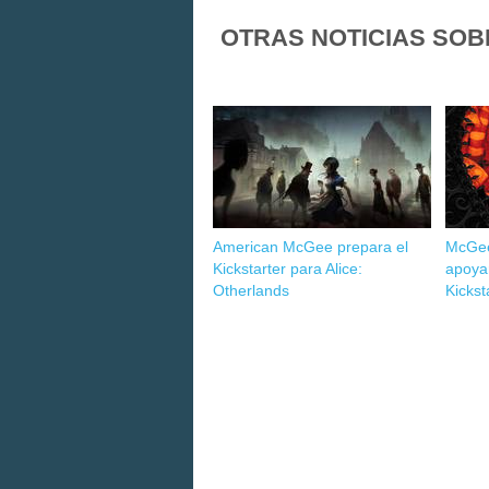
OTRAS NOTICIAS SOB
American McGee prepara el
McGee
Kickstarter para Alice:
apoya
Otherlands
Kickst