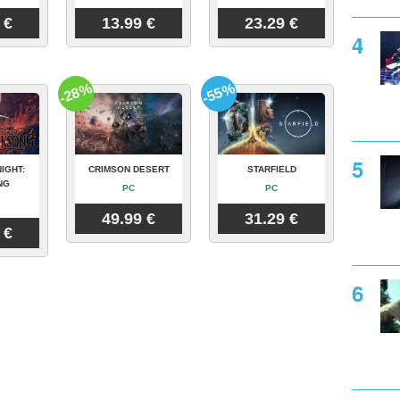
 €
13.99 €
23.29 €
-28%
-55%
IGHT:
CRIMSON DESERT
STARFIELD
NG
PC
PC
49.99 €
31.29 €
 €