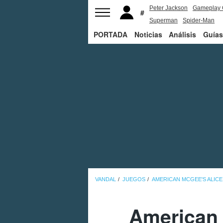
Peter Jackson
Gameplay 
Superman
Spider-Man
PORTADA
Noticias
Análisis
Guías
VANDAL
JUEGOS
AMERICAN MCGEE'S ALICE
American 