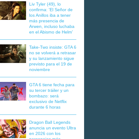
Liv Tyler (49), lo
confirma: 'El Señor de
los Anillos iba a tener
más presencia de
Arwen, incluso luchaba
en el Abismo de Helm'
Take-Two insiste: GTA 6
no se volverá a retrasar
y su lanzamiento sigue
previsto para el 19 de
noviembre
GTA 6 tiene fecha para
su tercer tráiler y un
bombazo: será
exclusivo de Netflix
durante 6 horas
Dragon Ball Legends
anuncia un evento Ultra
en 2026 con los