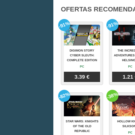
OFERTAS RECOMEND
-91%
-91%
DIGIMON STORY
THE INCRE
CYBER SLEUTH:
ADVENTURES
COMPLETE EDITION
HELSING
PC
PC
3.39 €
1.21
-82%
-38%
STAR WARS: KNIGHTS
HOLLOW KN
OF THE OLD
SILKSO
REPUBLIC
PC