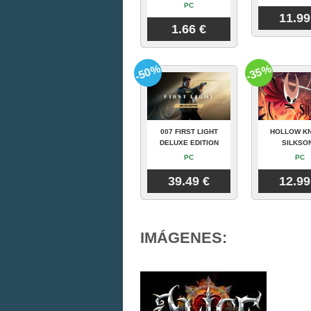
PC
11.99
1.66 €
-50%
-35%
007 FIRST LIGHT
HOLLOW KN
DELUXE EDITION
SILKSO
PC
PC
39.49 €
12.99
IMÁGENES: