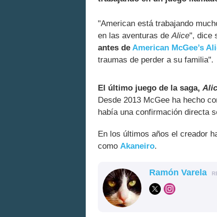
"American está trabajando mucho 
en las aventuras de
Alice
", dice
antes de
American McGee’s Ali
traumas de perder a su familia".
El último juego de la saga,
Ali
Desde 2013 McGee ha hecho co
había una confirmación directa s
En los últimos años el creador h
como
Akaneiro
.
Ramón Varela
R